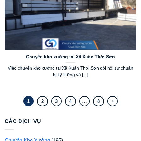
Chuyển kho xưởng tại Xã Xuân Thới Sơn
Việc chuyển kho xưởng tại Xã Xuân Thới Sơn đòi hỏi sự chuẩn
bị kỹ lưỡng và [...]
1
2
3
4
…
8
CÁC DỊCH VỤ
Chuyển Kho Xưởng
(195)