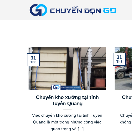
Bỏ
qua
nội
dung
31
31
Th8
Th8
Chuyển kho xưởng tại tỉnh
Chuy
Tuyên Quang
Việc chuyển kho xưởng tại tỉnh Tuyên
Chuyể
Quang là một trong những công việc
không 
quan trọng và [...]