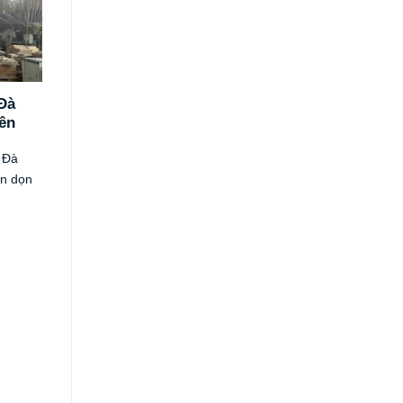
Đà
ên
 Đà
ển dọn