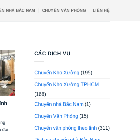
ỂN NHÀ BẮC NAM
CHUYỂN VĂN PHÒNG
LIÊN HỆ
CÁC DỊCH VỤ
Chuyển Kho Xưởng
(195)
Chuyển Kho Xưởng TPHCM
(168)
ỉnh
Chuyển nhà Bắc Nam
(1)
Chuyển Văn Phòng
(15)
ong
Chuyển văn phòng theo tỉnh
(311)
 đòi
Dịch vụ chuyển nhà Bắc Nam