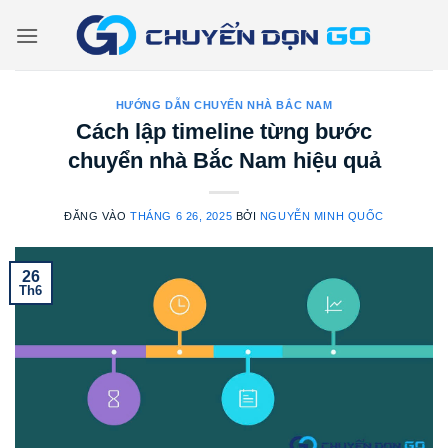
Bỏ
qua
nội
dung
HƯỚNG DẪN CHUYỂN NHÀ BẮC NAM
Cách lập timeline từng bước
chuyển nhà Bắc Nam hiệu quả
ĐĂNG VÀO
THÁNG 6 26, 2025
BỞI
NGUYỄN MINH QUỐC
26
Th6