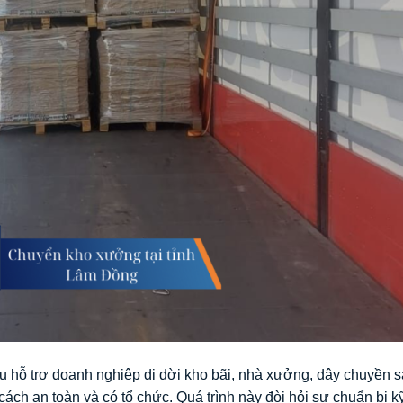
vụ hỗ trợ doanh nghiệp di dời kho bãi, nhà xưởng, dây chuyền 
ách an toàn và có tổ chức. Quá trình này đòi hỏi sự chuẩn bị k