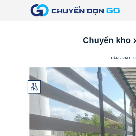
Bỏ
qua
nội
dung
Chuyển kho x
ĐĂNG VÀO
TH
31
Th8