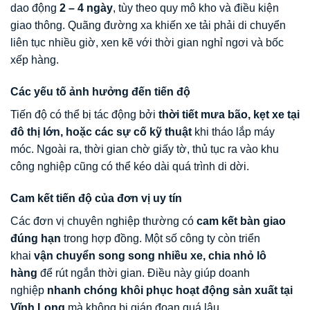
dao động
2 – 4 ngày
, tùy theo quy mô kho và điều kiện
giao thông. Quãng đường xa khiến xe tải phải di chuyển
liên tục nhiều giờ, xen kẽ với thời gian nghỉ ngơi và bốc
xếp hàng.
Các yếu tố ảnh hưởng đến tiến độ
Tiến độ có thể bị tác động bởi
thời tiết mưa bão, kẹt xe tại
đô thị lớn, hoặc các sự cố kỹ thuật
khi tháo lắp máy
móc. Ngoài ra, thời gian chờ giấy tờ, thủ tục ra vào khu
công nghiệp cũng có thể kéo dài quá trình di dời.
Cam kết tiến độ của đơn vị uy tín
Các đơn vị chuyên nghiệp thường có
cam kết bàn giao
đúng hạn
trong hợp đồng. Một số công ty còn triển
khai
vận chuyển song song nhiều xe, chia nhỏ lô
hàng
để rút ngắn thời gian. Điều này giúp doanh
nghiệp
nhanh chóng khôi phục hoạt động sản xuất tại
Vĩnh Long
mà không bị gián đoạn quá lâu.