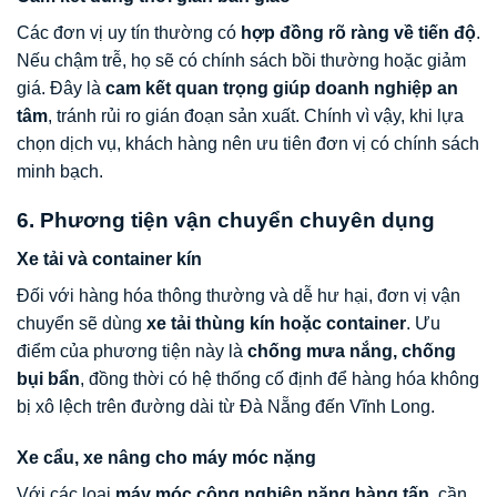
Các đơn vị uy tín thường có
hợp đồng rõ ràng về tiến độ
.
Nếu chậm trễ, họ sẽ có chính sách bồi thường hoặc giảm
giá. Đây là
cam kết quan trọng giúp doanh nghiệp an
tâm
, tránh rủi ro gián đoạn sản xuất. Chính vì vậy, khi lựa
chọn dịch vụ, khách hàng nên ưu tiên đơn vị có chính sách
minh bạch.
6. Phương tiện vận chuyển chuyên dụng
Xe tải và container kín
Đối với hàng hóa thông thường và dễ hư hại, đơn vị vận
chuyển sẽ dùng
xe tải thùng kín hoặc container
. Ưu
điểm của phương tiện này là
chống mưa nắng, chống
bụi bẩn
, đồng thời có hệ thống cố định để hàng hóa không
bị xô lệch trên đường dài từ Đà Nẵng đến Vĩnh Long.
Xe cẩu, xe nâng cho máy móc nặng
Với các loại
máy móc công nghiệp nặng hàng tấn
, cần