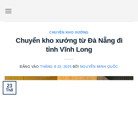
Bỏ
qua
nội
dung
CHUYỂN KHO XƯỞNG
Chuyển kho xưởng từ Đà Nẵng đi
tỉnh Vĩnh Long
ĐĂNG VÀO
THÁNG 8 23, 2025
BỞI
NGUYỄN MINH QUỐC
23
Th8