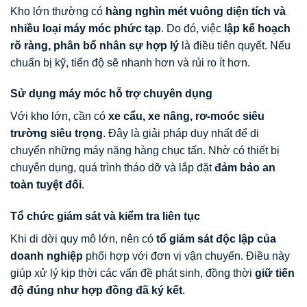
Kho lớn thường có
hàng nghìn mét vuông diện tích và
nhiều loại máy móc phức tạp
. Do đó, việc
lập kế hoạch
rõ ràng, phân bổ nhân sự hợp lý
là điều tiên quyết. Nếu
chuẩn bị kỹ, tiến độ sẽ nhanh hơn và rủi ro ít hơn.
Sử dụng máy móc hỗ trợ chuyên dụng
Với kho lớn, cần có
xe cẩu, xe nâng, rơ-moóc siêu
trường siêu trọng
. Đây là giải pháp duy nhất để di
chuyển những máy nặng hàng chục tấn. Nhờ có thiết bị
chuyên dụng, quá trình tháo dỡ và lắp đặt
đảm bảo an
toàn tuyệt đối
.
Tổ chức giám sát và kiểm tra liên tục
Khi di dời quy mô lớn, nên có
tổ giám sát độc lập của
doanh nghiệp
phối hợp với đơn vị vận chuyển. Điều này
giúp xử lý kịp thời các vấn đề phát sinh, đồng thời
giữ tiến
độ đúng như hợp đồng đã ký kết
.