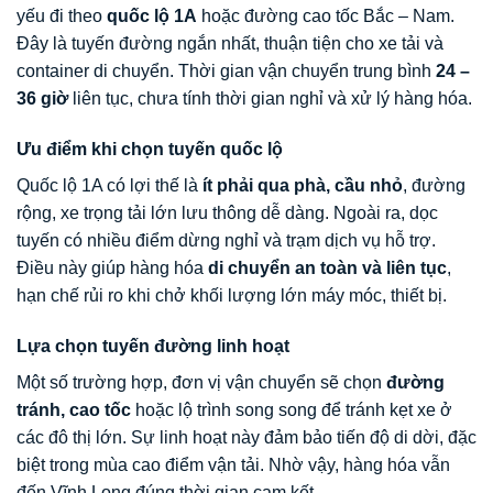
yếu đi theo
quốc lộ 1A
hoặc đường cao tốc Bắc – Nam.
Đây là tuyến đường ngắn nhất, thuận tiện cho xe tải và
container di chuyển. Thời gian vận chuyển trung bình
24 –
36 giờ
liên tục, chưa tính thời gian nghỉ và xử lý hàng hóa.
Ưu điểm khi chọn tuyến quốc lộ
Quốc lộ 1A có lợi thế là
ít phải qua phà, cầu nhỏ
, đường
rộng, xe trọng tải lớn lưu thông dễ dàng. Ngoài ra, dọc
tuyến có nhiều điểm dừng nghỉ và trạm dịch vụ hỗ trợ.
Điều này giúp hàng hóa
di chuyển an toàn và liên tục
,
hạn chế rủi ro khi chở khối lượng lớn máy móc, thiết bị.
Lựa chọn tuyến đường linh hoạt
Một số trường hợp, đơn vị vận chuyển sẽ chọn
đường
tránh, cao tốc
hoặc lộ trình song song để tránh kẹt xe ở
các đô thị lớn. Sự linh hoạt này đảm bảo tiến độ di dời, đặc
biệt trong mùa cao điểm vận tải. Nhờ vậy, hàng hóa vẫn
đến Vĩnh Long đúng thời gian cam kết.