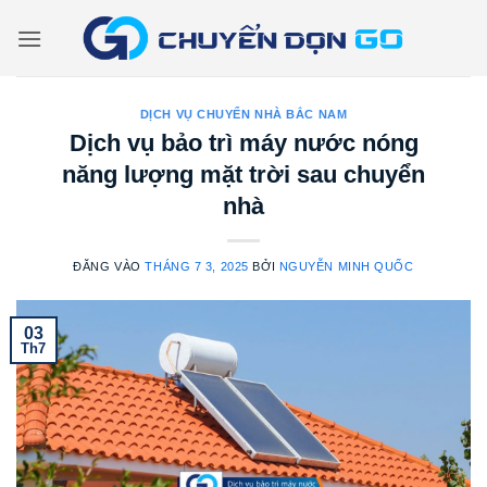
Bỏ
qua
nội
dung
DỊCH VỤ CHUYỂN NHÀ BẮC NAM
Dịch vụ bảo trì máy nước nóng
năng lượng mặt trời sau chuyển
nhà
ĐĂNG VÀO
THÁNG 7 3, 2025
BỞI
NGUYỄN MINH QUỐC
03
Th7