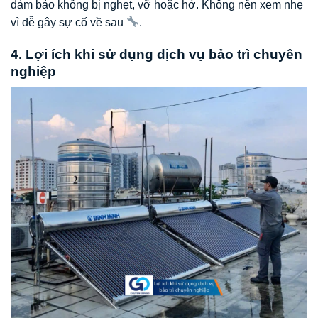
đảm bảo không bị nghẹt, vỡ hoặc hở. Không nên xem nhẹ
vì dễ gây sự cố về sau
.
4. Lợi ích khi sử dụng dịch vụ bảo trì chuyên
nghiệp