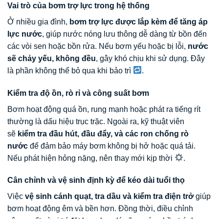
Vai trò của bơm trợ lực trong hệ thống
Ở nhiều gia đình,
bơm trợ lực được lắp kèm để tăng áp
lực nước
, giúp nước nóng lưu thông dễ dàng từ bồn đến
các vòi sen hoặc bồn rửa. Nếu bơm yếu hoặc bị lỗi,
nước
sẽ chảy yếu, không đều
, gây khó chịu khi sử dụng. Đây
là phần không thể bỏ qua khi bảo trì
.
Kiểm tra độ ồn, rò rỉ và công suất bơm
Bơm hoạt động quá ồn, rung mạnh hoặc phát ra tiếng rít
thường là dấu hiệu trục trặc. Ngoài ra, kỹ thuật viên
sẽ
kiểm tra đầu hút, đầu đẩy, và các ron chống rò
nước
để đảm bảo máy bơm không bị hở hoặc quá tải.
Nếu phát hiện hỏng nặng, nên thay mới kịp thời
.
Cân chỉnh và vệ sinh định kỳ để kéo dài tuổi thọ
Việc
vệ sinh cánh quạt, tra dầu và kiểm tra điện trở
giúp
bơm hoạt động êm và bền hơn. Đồng thời, điều chỉnh