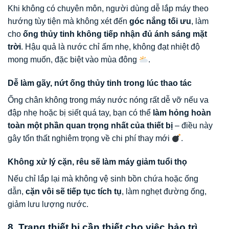
Khi không có chuyên môn, người dùng dễ lắp máy theo
hướng tùy tiện mà không xét đến
góc nắng tối ưu
, làm
cho
ống thủy tinh không tiếp nhận đủ ánh sáng mặt
trời
. Hậu quả là nước chỉ ấm nhẹ, không đạt nhiệt độ
mong muốn, đặc biệt vào mùa đông
.
Dễ làm gãy, nứt ống thủy tinh trong lúc thao tác
Ống chân không trong máy nước nóng rất dễ vỡ nếu va
đập nhẹ hoặc bị siết quá tay, bạn có thể
làm hỏng hoàn
toàn một phần quan trọng nhất của thiết bị
– điều này
gây tổn thất nghiêm trọng về chi phí thay mới
.
Không xử lý cặn, rêu sẽ làm máy giảm tuổi thọ
Nếu chỉ lắp lại mà không vệ sinh bồn chứa hoặc ống
dẫn,
cặn vôi sẽ tiếp tục tích tụ
, làm nghẹt đường ống,
giảm lưu lượng nước.
8. Trang thiết bị cần thiết cho việc bảo trì