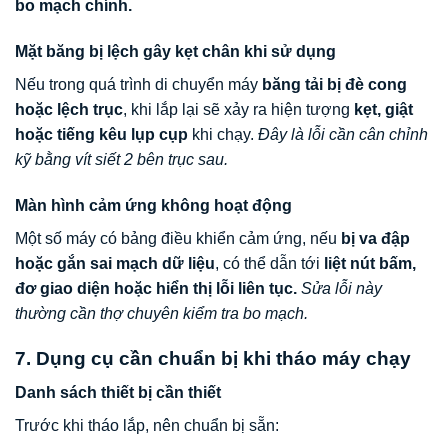
bo mạch chính.
Mặt băng bị lệch gây kẹt chân khi sử dụng
Nếu trong quá trình di chuyển máy
băng tải bị đè cong
hoặc lệch trục
, khi lắp lại sẽ xảy ra hiện tượng
kẹt, giật
hoặc tiếng kêu lụp cụp
khi chạy.
Đây là lỗi cần cân chỉnh
kỹ bằng vít siết 2 bên trục sau.
Màn hình cảm ứng không hoạt động
Một số máy có bảng điều khiển cảm ứng, nếu
bị va đập
hoặc gắn sai mạch dữ liệu
, có thể dẫn tới
liệt nút bấm,
đơ giao diện hoặc hiển thị lỗi liên tục.
Sửa lỗi này
thường cần thợ chuyên kiểm tra bo mạch.
7. Dụng cụ cần chuẩn bị khi tháo máy chạy
Danh sách thiết bị cần thiết
Trước khi tháo lắp, nên chuẩn bị sẵn: