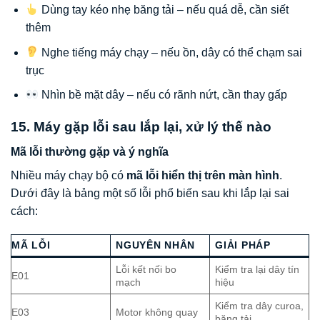
Dùng tay kéo nhẹ băng tải – nếu quá dễ, cần siết
thêm
Nghe tiếng máy chạy – nếu ồn, dây có thể chạm sai
trục
Nhìn bề mặt dây – nếu có rãnh nứt, cần thay gấp
15. Máy gặp lỗi sau lắp lại, xử lý thế nào
Mã lỗi thường gặp và ý nghĩa
Nhiều máy chạy bộ có
mã lỗi hiển thị trên màn hình
.
Dưới đây là bảng một số lỗi phổ biến sau khi lắp lại sai
cách:
MÃ LỖI
NGUYÊN NHÂN
GIẢI PHÁP
Lỗi kết nối bo
Kiểm tra lại dây tín
E01
mạch
hiệu
Kiểm tra dây curoa,
E03
Motor không quay
băng tải