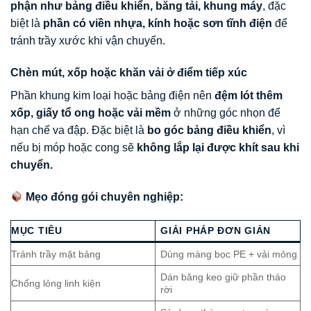
phận như bảng điều khiển, băng tải, khung máy
, đặc
biệt là
phần có viền nhựa, kính hoặc sơn tĩnh điện
để
tránh trầy xước khi vận chuyển.
Chèn mút, xốp hoặc khăn vải ở điểm tiếp xúc
Phần khung kim loại hoặc bảng điện nên
đệm lót thêm
xốp, giấy tổ ong hoặc vải mềm
ở những góc nhọn để
hạn chế va đập. Đặc biệt là
bo góc bảng điều khiển
, vì
nếu bị móp hoặc cong sẽ
không lắp lại được khít sau khi
chuyển.
Mẹo đóng gói chuyên nghiệp:
MỤC TIÊU
GIẢI PHÁP ĐƠN GIẢN
Tránh trầy mặt bảng
Dùng màng bọc PE + vải mỏng
Dán băng keo giữ phần tháo
Chống lỏng linh kiện
rời