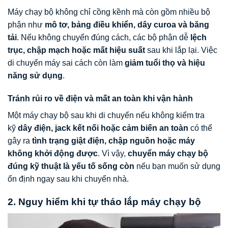
Máy chạy bộ không chỉ cồng kềnh mà còn gồm nhiều bộ
phận như
mô tơ, bảng điều khiển, dây curoa và băng
tải
. Nếu không chuyển đúng cách, các bộ phận dễ
lệch
trục, chập mạch hoặc mất hiệu suất
sau khi lắp lại. Việc
di chuyển máy sai cách còn làm
giảm tuổi thọ và hiệu
năng sử dụng
.
Tránh rủi ro về điện và mất an toàn khi vận hành
Một máy chạy bộ sau khi di chuyển nếu không kiểm tra
kỹ
dây điện, jack kết nối hoặc cảm biến an toàn
có thể
gây ra
tình trạng giật điện, chập nguồn hoặc máy
không khởi động được
. Vì vậy,
chuyển máy chạy bộ
đúng kỹ thuật là yếu tố sống còn
nếu bạn muốn sử dụng
ổn định ngay sau khi chuyển nhà.
2. Nguy hiểm khi tự tháo lắp máy chạy bộ