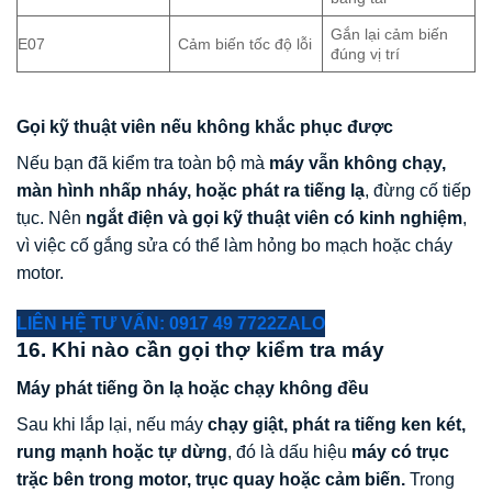
Gắn lại cảm biến
E07
Cảm biến tốc độ lỗi
đúng vị trí
Gọi kỹ thuật viên nếu không khắc phục được
Nếu bạn đã kiểm tra toàn bộ mà
máy vẫn không chạy,
màn hình nhấp nháy, hoặc phát ra tiếng lạ
, đừng cố tiếp
tục. Nên
ngắt điện và gọi kỹ thuật viên có kinh nghiệm
,
vì việc cố gắng sửa có thể làm hỏng bo mạch hoặc cháy
motor.
LIÊN HỆ TƯ VẤN: 0917 49 7722
ZALO
16. Khi nào cần gọi thợ kiểm tra máy
Máy phát tiếng ồn lạ hoặc chạy không đều
Sau khi lắp lại, nếu máy
chạy giật, phát ra tiếng ken két,
rung mạnh hoặc tự dừng
, đó là dấu hiệu
máy có trục
trặc bên trong motor, trục quay hoặc cảm biến.
Trong