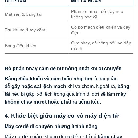
BỘ PHẬN
MÔ TẢ NGẮN
Phần lớn nhất, dễ trầy nếu
Mặt sàn & băng tải
không bọc kỹ
Có bo mạch điều khiển và dây
Trụ khung & tay cầm
điện
Cực nhạy, dễ hỏng nếu va đập
Bảng điều khiển
mạnh
Bộ phận nhạy cảm dễ hư hỏng nhất khi di chuyển
Bảng điều khiển và cảm biến nhịp tim
là hai phần
dễ
gãy hoặc sai lệch mạch
khi va chạm. Ngoài ra,
băng
tải
nếu bị gập, xô lệch trong quá trình di dời sẽ làm
máy
không chạy mượt hoặc phát ra tiếng kêu.
4. Khác biệt giữa máy cơ và máy điện tử
Máy cơ dễ di chuyển nhưng ít tính năng
Máy cơ đơn giản, không dùng điện, chỉ có
băng chạy,