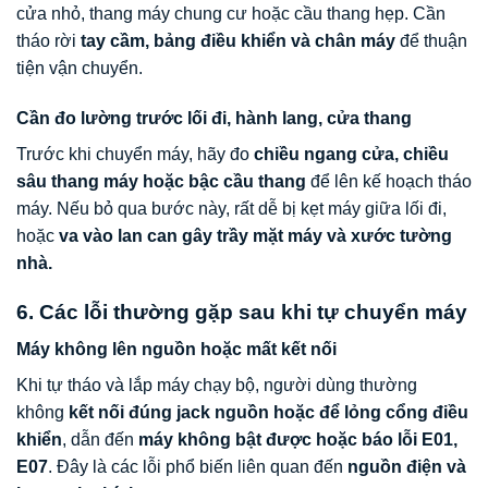
cửa nhỏ, thang máy chung cư hoặc cầu thang hẹp. Cần
tháo rời
tay cầm, bảng điều khiển và chân máy
để thuận
tiện vận chuyển.
Cần đo lường trước lối đi, hành lang, cửa thang
Trước khi chuyển máy, hãy đo
chiều ngang cửa, chiều
sâu thang máy hoặc bậc cầu thang
để lên kế hoạch tháo
máy. Nếu bỏ qua bước này, rất dễ bị kẹt máy giữa lối đi,
hoặc
va vào lan can gây trầy mặt máy và xước tường
nhà.
6. Các lỗi thường gặp sau khi tự chuyển máy
Máy không lên nguồn hoặc mất kết nối
Khi tự tháo và lắp máy chạy bộ, người dùng thường
không
kết nối đúng jack nguồn hoặc để lỏng cổng điều
khiển
, dẫn đến
máy không bật được hoặc báo lỗi E01,
E07
. Đây là các lỗi phổ biến liên quan đến
nguồn điện và