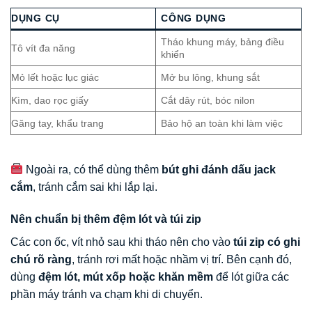
DỤNG CỤ
CÔNG DỤNG
Tháo khung máy, bảng điều
Tô vít đa năng
khiển
Mỏ lết hoặc lục giác
Mở bu lông, khung sắt
Kìm, dao rọc giấy
Cắt dây rút, bóc nilon
Găng tay, khẩu trang
Bảo hộ an toàn khi làm việc
Ngoài ra, có thể dùng thêm
bút ghi đánh dấu jack
cắm
, tránh cắm sai khi lắp lại.
Nên chuẩn bị thêm đệm lót và túi zip
Các con ốc, vít nhỏ sau khi tháo nên cho vào
túi zip có ghi
chú rõ ràng
, tránh rơi mất hoặc nhầm vị trí. Bên cạnh đó,
dùng
đệm lót, mút xốp hoặc khăn mềm
để lót giữa các
phần máy tránh va chạm khi di chuyển.