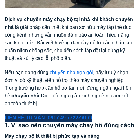
Dịch vụ chuyển máy chạy bộ tại nhà khi khách chuyển
nhà
là giải pháp cần thiết khi bạn sở hữu máy tập thể dục
cồng kềnh nhưng vẫn muốn đảm bảo an toàn, hiệu năng
sau khi di dời. Bài viết hướng dẫn đầy đủ từ cách tháo lắp,
quấn nilon chống sốc, cho đến cách lắp đặt lại đúng kỹ
thuật và xử lý các lỗi phổ biến.
Nếu bạn đang dùng
chuyển nhà trọn gói
, hãy lưu ý chọn
đơn vị có kỹ thuật viên hỗ trợ tháo máy chuyên nghiệp.
Trong trường hợp cần hỗ trợ tận nơi, đừng ngần ngại liên
hệ
chuyển nhà Go
– đội ngũ giàu kinh nghiệm, cam kết
an toàn thiết bị.
LIÊN HỆ TƯ VẤN: 0917 49 7722
ZALO
1. Vì sao nên chuyển máy chạy bộ đúng cách
Máy chạy bộ là thiết bị phức tạp và nặng