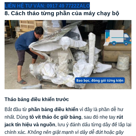
LIÊN HỆ TƯ VẤN: 0917 49 7722
ZALO
8. Cách tháo từng phần của máy chạy bộ
Tháo bảng điều khiển trước
Bắt đầu từ
phần bảng điều khiển
vì đây là phần dễ hư
nhất. Dùng
tô vít tháo ốc giữ bảng
, sau đó nhẹ tay
rút
jack tín hiệu và nguồn
, lưu ý đánh dấu từng dây để lắp lại
chính xác.
Không nên giật mạnh vì dây dễ đứt hoặc gãy