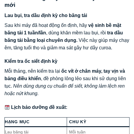
mới
Lau bụi, tra dầu định kỳ cho băng tải
Sau khi máy đã hoạt động ổn định, hãy
vệ sinh bề mặt
băng tải 1 tuần/lần
, dùng khăn mềm lau bụi, rồi
tra dầu
băng tải bằng loại chuyên dụng.
Việc này giúp máy chạy
êm, tăng tuổi thọ và giảm ma sát gây hư dây curoa.
Kiểm tra ốc siết định kỳ
Mỗi tháng, nên kiểm tra lại
ốc vít ở chân máy, tay vịn và
bảng điều khiển
, đề phòng lỏng lẻo sau khi sử dụng liên
tục.
Nên dùng dụng cụ chuẩn để siết, không làm lệch ren
hoặc nứt khung.
Lịch bảo dưỡng đề xuất:
HẠNG MỤC
CHU KỲ
Lau băng tải
Mỗi tuần