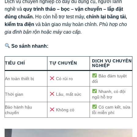
Dịch vụ chuyên nghiệp có đầy đủ dụng cụ, người lành
nghề và
quy trình tháo – bọc – vận chuyển – lắp đặt
đúng chuẩn.
Họ còn hỗ trợ test máy,
chỉnh lại băng tải,
kiểm tra điện
và bàn giao máy hoàn chỉnh.
Phù hợp cho
gia đình bận rộn hoặc máy cao cấp.
So sánh nhanh:
DỊCH VỤ CHUYÊN
TIÊU CHÍ
TỰ CHUYỂN
NGHIỆP
Bảo đảm tuyệt
An toàn thiết bị
Có rủi ro
đối
Nhanh, có đội
Thời gian
Lâu, mất sức
ngũ hỗ trợ
Bảo hành hậu
Có cam kết, sửa
Không có
chuyển
lỗi miễn phí