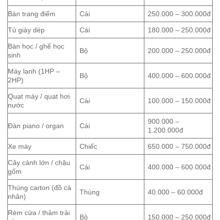
Bàn trang điểm
Cái
250.000 – 300.000đ
Tủ giày dép
Cái
180.000 – 250.000đ
Bàn học / ghế học
Bộ
200.000 – 250.000đ
sinh
Máy lạnh (1HP –
Bộ
400.000 – 600.000đ
2HP)
Quạt máy / quạt hơi
Cái
100.000 – 150.000đ
nước
900.000 –
Đàn piano / organ
Cái
1.200.000đ
Xe máy
Chiếc
650.000 – 750.000đ
Cây cảnh lớn / chậu
Cái
400.000 – 600.000đ
gốm
Thùng carton (đồ cá
Thùng
40.000 – 60.000đ
nhân)
Rèm cửa / thảm trải
Bộ
150.000 – 250.000đ