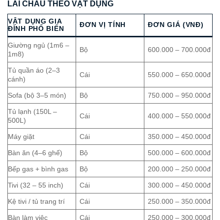
LAI CHÂU THEO VẬT DỤNG
VẬT DỤNG GIA
ĐƠN VỊ TÍNH
ĐƠN GIÁ (VNĐ)
ĐÌNH PHỔ BIẾN
Giường ngủ (1m6 –
Bộ
600.000 – 700.000đ
1m8)
Tủ quần áo (2–3
Cái
550.000 – 650.000đ
cánh)
Sofa (bộ 3–5 món)
Bộ
750.000 – 950.000đ
Tủ lạnh (150L –
Cái
400.000 – 550.000đ
500L)
Máy giặt
Cái
350.000 – 450.000đ
Bàn ăn (4–6 ghế)
Bộ
500.000 – 600.000đ
Bếp gas + bình gas
Bộ
200.000 – 250.000đ
Tivi (32 – 55 inch)
Cái
300.000 – 450.000đ
Kệ tivi / tủ trang trí
Cái
250.000 – 350.000đ
Bàn làm việc
Cái
250.000 – 300.000đ