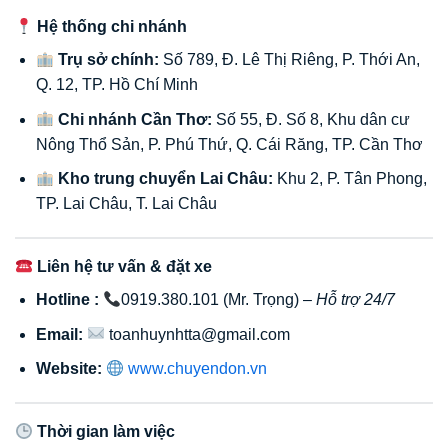
Hệ thống chi nhánh
Trụ sở chính:
Số 789, Đ. Lê Thị Riêng, P. Thới An,
Q. 12, TP. Hồ Chí Minh
Chi nhánh Cần Thơ:
Số 55, Đ. Số 8, Khu dân cư
Nông Thổ Sản, P. Phú Thứ, Q. Cái Răng, TP. Cần Thơ
Kho trung chuyển Lai Châu:
Khu 2, P. Tân Phong,
TP. Lai Châu, T. Lai Châu
Liên hệ tư vấn & đặt xe
Hotline :
0919.380.101 (Mr. Trọng) –
Hỗ trợ 24/7
Email:
toanhuynhtta@gmail.com
Website:
www.chuyendon.vn
Thời gian làm việc