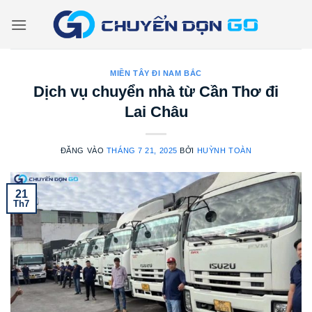
Bỏ
qua
nội
dung
MIỀN TÂY ĐI NAM BẮC
Dịch vụ chuyển nhà từ Cần Thơ đi
Lai Châu
ĐĂNG VÀO
THÁNG 7 21, 2025
BỞI
HUỲNH TOÀN
21
Th7