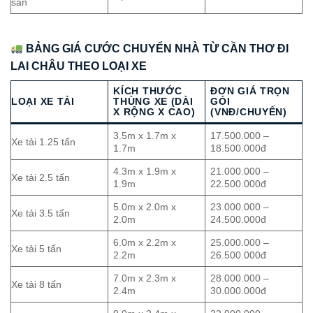
sàn
BẢNG GIÁ CƯỚC CHUYỂN NHÀ TỪ CẦN THƠ ĐI
LAI CHÂU THEO LOẠI XE
KÍCH THƯỚC
ĐƠN GIÁ TRỌN
LOẠI XE TẢI
THÙNG XE (DÀI
GÓI
X RỘNG X CAO)
(VNĐ/CHUYẾN)
3.5m x 1.7m x
17.500.000 –
Xe tải 1.25 tấn
1.7m
18.500.000đ
4.3m x 1.9m x
21.000.000 –
Xe tải 2.5 tấn
1.9m
22.500.000đ
5.0m x 2.0m x
23.000.000 –
Xe tải 3.5 tấn
2.0m
24.500.000đ
6.0m x 2.2m x
25.000.000 –
Xe tải 5 tấn
2.2m
26.500.000đ
7.0m x 2.3m x
28.000.000 –
Xe tải 8 tấn
2.4m
30.000.000đ