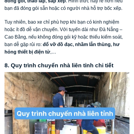
đóng gói, tháo lắp, sắp xếp
. Hình thức này rẻ hơn nếu
bạn đã đóng gói sẵn hoặc có người nhà hỗ trợ bốc xếp.
Tuy nhiên, bao xe chỉ phù hợp khi bạn có kinh nghiệm
hoặc ít đồ dễ vận chuyển. Với tuyến dài như Đà Nẵng –
Cao Bằng, nếu không đóng gói kỹ hoặc thiếu kiểm soát,
bạn dễ gặp rủi ro:
đổ vỡ đồ đạc, nhầm lẫn thùng, hư
hỏng thiết bị điện tử
,…
8. Quy trình chuyển nhà liên tỉnh chi tiết