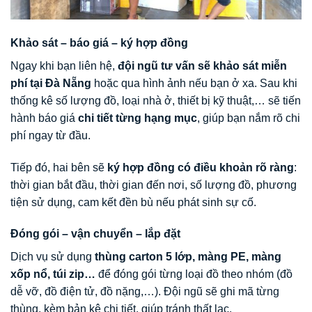
Khảo sát – báo giá – ký hợp đồng
Ngay khi bạn liên hệ,
đội ngũ tư vấn sẽ khảo sát miễn
phí tại Đà Nẵng
hoặc qua hình ảnh nếu bạn ở xa. Sau khi
thống kê số lượng đồ, loại nhà ở, thiết bị kỹ thuật,… sẽ tiến
hành báo giá
chi tiết từng hạng mục
, giúp bạn nắm rõ chi
phí ngay từ đầu.
Tiếp đó, hai bên sẽ
ký hợp đồng có điều khoản rõ ràng
:
thời gian bắt đầu, thời gian đến nơi, số lượng đồ, phương
tiện sử dụng, cam kết đền bù nếu phát sinh sự cố.
Đóng gói – vận chuyển – lắp đặt
Dịch vụ sử dụng
thùng carton 5 lớp, màng PE, màng
xốp nổ, túi zip…
để đóng gói từng loại đồ theo nhóm (đồ
dễ vỡ, đồ điện tử, đồ nặng,…). Đội ngũ sẽ ghi mã từng
thùng, kèm bản kê chi tiết, giúp tránh thất lạc.