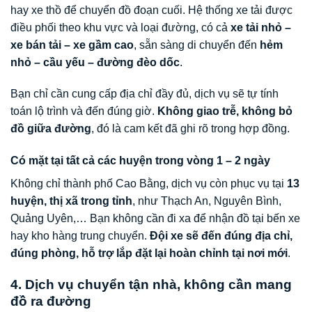
hay xe thồ để chuyển đồ đoạn cuối. Hệ thống xe tải được
điều phối theo khu vực và loại đường, có cả
xe tải nhỏ –
xe bán tải – xe gầm cao
, sẵn sàng di chuyển đến
hẻm
nhỏ – cầu yếu – đường đèo dốc
.
Bạn chỉ cần cung cấp địa chỉ đầy đủ, dịch vụ sẽ tự tính
toán lộ trình và đến đúng giờ.
Không giao trễ, không bỏ
đồ giữa đường
, đó là cam kết đã ghi rõ trong hợp đồng.
Có mặt tại tất cả các huyện trong vòng 1 – 2 ngày
Không chỉ thành phố Cao Bằng, dịch vụ còn phục vụ tại
13
huyện, thị xã trong tỉnh
, như Thạch An, Nguyên Bình,
Quảng Uyên,… Bạn không cần đi xa để nhận đồ tại bến xe
hay kho hàng trung chuyển.
Đội xe sẽ đến đúng địa chỉ,
đúng phòng, hỗ trợ lắp đặt lại hoàn chỉnh tại nơi mới
.
4. Dịch vụ chuyển tận nhà, không cần mang
đồ ra đường