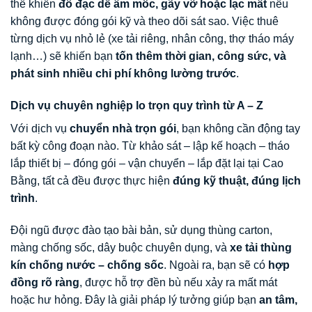
thể khiến
đồ đạc dễ ẩm mốc, gãy vỡ hoặc lạc mất
nếu
không được đóng gói kỹ và theo dõi sát sao. Việc thuê
từng dịch vụ nhỏ lẻ (xe tải riêng, nhân công, thợ tháo máy
lạnh…) sẽ khiến bạn
tốn thêm thời gian, công sức, và
phát sinh nhiều chi phí không lường trước
.
Dịch vụ chuyên nghiệp lo trọn quy trình từ A – Z
Với dịch vụ
chuyển nhà trọn gói
, bạn không cần động tay
bất kỳ công đoạn nào. Từ khảo sát – lập kế hoạch – tháo
lắp thiết bị – đóng gói – vận chuyển – lắp đặt lại tại Cao
Bằng, tất cả đều được thực hiện
đúng kỹ thuật, đúng lịch
trình
.
Đội ngũ được đào tạo bài bản, sử dụng thùng carton,
màng chống sốc, dây buộc chuyên dụng, và
xe tải thùng
kín chống nước – chống sốc
. Ngoài ra, bạn sẽ có
hợp
đồng rõ ràng
, được hỗ trợ đền bù nếu xảy ra mất mát
hoặc hư hỏng. Đây là giải pháp lý tưởng giúp bạn
an tâm,