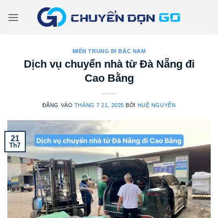
Bỏ
qua
nội
dung
MIỀN TRUNG ĐI BẮC NAM
Dịch vụ chuyển nhà từ Đà Nẵng đi
Cao Bằng
ĐĂNG VÀO
THÁNG 7 21, 2025
BỞI
HUỆ NGUYỄN
21
Th7