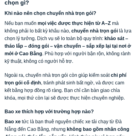
chọn gì?
Khi nào nên chọn chuyển nhà trọn gói?
Nếu bạn muốn
mọi việc được thực hiện từ A–Z
mà
không phải lo bất kỳ khâu nào,
chuyển nhà trọn gói
là lựa
chọn lý tưởng. Dịch vụ sẽ lo toàn bộ quy trình:
khảo sát –
tháo lắp – đóng gói – vận chuyển – sắp xếp lại tại nơi ở
mới ở Cao Bằng
. Phù hợp với người bận rộn, không rành
kỹ thuật, không có người hỗ trợ.
Ngoài ra, chuyển nhà trọn gói còn giúp kiểm soát
chi phí
trọn gói cố định
, tránh phát sinh bất ngờ, và được cam
kết bằng hợp đồng rõ ràng. Bạn chỉ cần bàn giao chìa
khóa, mọi thứ còn lại sẽ được thực hiện chuyên nghiệp.
Bao xe thích hợp với trường hợp nào?
Bao xe
tức là bạn thuê nguyên chiếc xe tải chạy từ Đà
Nẵng đến Cao Bằng, nhưng
không bao gồm nhân công