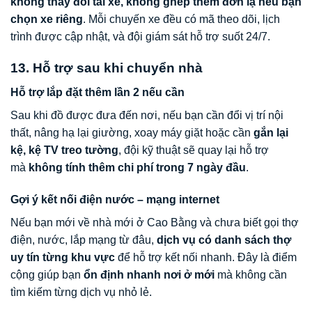
không thay đổi tài xế, không ghép thêm đơn lạ nếu bạn
chọn xe riêng
. Mỗi chuyến xe đều có mã theo dõi, lịch
trình được cập nhật, và đội giám sát hỗ trợ suốt 24/7.
13. Hỗ trợ sau khi chuyển nhà
Hỗ trợ lắp đặt thêm lần 2 nếu cần
Sau khi đồ được đưa đến nơi, nếu bạn cần đổi vị trí nội
thất, nâng hạ lại giường, xoay máy giặt hoặc cần
gắn lại
kệ, kệ TV treo tường
, đội kỹ thuật sẽ quay lại hỗ trợ
mà
không tính thêm chi phí trong 7 ngày đầu
.
Gợi ý kết nối điện nước – mạng internet
Nếu bạn mới về nhà mới ở Cao Bằng và chưa biết gọi thợ
điện, nước, lắp mạng từ đâu,
dịch vụ có danh sách thợ
uy tín từng khu vực
để hỗ trợ kết nối nhanh. Đây là điểm
cộng giúp bạn
ổn định nhanh nơi ở mới
mà không cần
tìm kiếm từng dịch vụ nhỏ lẻ.