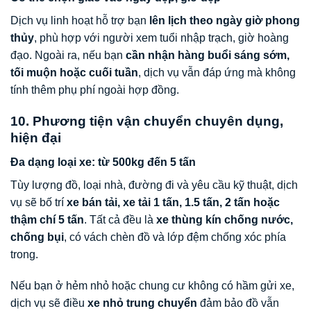
Dịch vụ linh hoạt hỗ trợ bạn
lên lịch theo ngày giờ phong
thủy
, phù hợp với người xem tuổi nhập trạch, giờ hoàng
đạo. Ngoài ra, nếu bạn
cần nhận hàng buổi sáng sớm,
tối muộn hoặc cuối tuần
, dịch vụ vẫn đáp ứng mà không
tính thêm phụ phí ngoài hợp đồng.
10. Phương tiện vận chuyển chuyên dụng,
hiện đại
Đa dạng loại xe: từ 500kg đến 5 tấn
Tùy lượng đồ, loại nhà, đường đi và yêu cầu kỹ thuật, dịch
vụ sẽ bố trí
xe bán tải, xe tải 1 tấn, 1.5 tấn, 2 tấn hoặc
thậm chí 5 tấn
. Tất cả đều là
xe thùng kín chống nước,
chống bụi
, có vách chèn đồ và lớp đệm chống xóc phía
trong.
Nếu bạn ở hẻm nhỏ hoặc chung cư không có hầm gửi xe,
dịch vụ sẽ điều
xe nhỏ trung chuyển
đảm bảo đồ vẫn