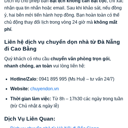
Dịch vụ cho phép bạn
đặt lịch không cần đặt cọc
, chỉ xác
nhận qua tin nhắn hoặc email. Sau khi khảo sát, nếu đồng
ý, hai bên mới tiến hành hợp đồng. Bạn hoàn toàn có thể
chủ động thay đổi lịch trong vòng 24 giờ mà
không mất
phí
.
Liên hệ dịch vụ chuyển dọn nhà từ Đà Nẵng
đi Cao Bằng
Quý khách có nhu cầu
chuyển văn phòng trọn gói,
nhanh chóng, an toàn
vui lòng liên hệ:
Hotline/Zalo:
0941 895 995 (Ms Huệ – tư vấn 24/7)
Website:
chuyendon.vn
Thời gian làm việc:
Từ 8h – 17h30 các ngày trong tuần
(trừ Chủ nhật & ngày lễ)
Dịch Vụ Liên Quan: