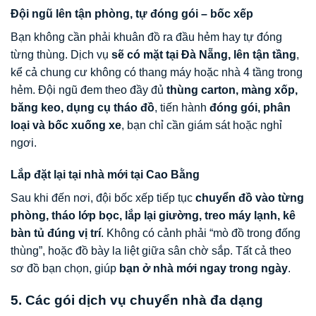
Đội ngũ lên tận phòng, tự đóng gói – bốc xếp
Bạn không cần phải khuân đồ ra đầu hẻm hay tự đóng
từng thùng. Dịch vụ
sẽ có mặt tại Đà Nẵng, lên tận tầng
,
kể cả chung cư không có thang máy hoặc nhà 4 tầng trong
hẻm. Đội ngũ đem theo đầy đủ
thùng carton, màng xốp,
băng keo, dụng cụ tháo đồ
, tiến hành
đóng gói, phân
loại và bốc xuống xe
, bạn chỉ cần giám sát hoặc nghỉ
ngơi.
Lắp đặt lại tại nhà mới tại Cao Bằng
Sau khi đến nơi, đội bốc xếp tiếp tục
chuyển đồ vào từng
phòng, tháo lớp bọc, lắp lại giường, treo máy lạnh, kê
bàn tủ đúng vị trí
. Không có cảnh phải “mò đồ trong đống
thùng”, hoặc đồ bày la liệt giữa sân chờ sắp. Tất cả theo
sơ đồ bạn chọn, giúp
bạn ở nhà mới ngay trong ngày
.
5. Các gói dịch vụ chuyển nhà đa dạng