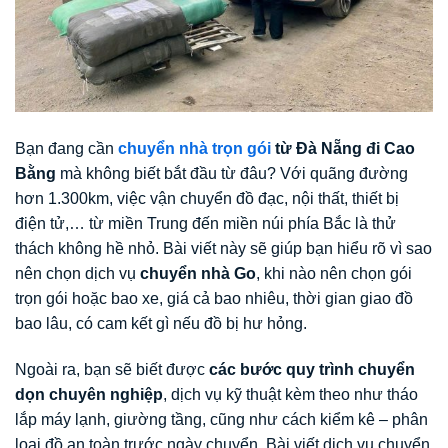
Bạn đang cần
chuyển nhà trọn gói
từ Đà Nẵng đi Cao
Bằng
mà không biết bắt đầu từ đâu? Với quãng đường
hơn 1.300km, việc vận chuyển đồ đạc, nội thất, thiết bị
điện tử,… từ miền Trung đến miền núi phía Bắc là thử
thách không hề nhỏ. Bài viết này sẽ giúp bạn hiểu rõ vì sao
nên chọn dịch vụ
chuyển nhà Go
, khi nào nên chọn gói
trọn gói hoặc bao xe, giá cả bao nhiêu, thời gian giao đồ
bao lâu, có cam kết gì nếu đồ bị hư hỏng.
Ngoài ra, bạn sẽ biết được
các bước quy trình chuyển
dọn chuyên nghiệp
, dịch vụ kỹ thuật kèm theo như tháo
lắp máy lạnh, giường tầng, cũng như cách kiểm kê – phân
loại đồ an toàn trước ngày chuyển. Bài viết dịch vụ chuyển