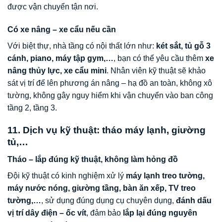
được vận chuyển tận nơi.
Có xe nâng – xe cẩu nếu cần
Với biệt thự, nhà tầng có nội thất lớn như:
két sắt, tủ gỗ 3
cánh, piano, máy tập gym,…
, bạn có thể yêu cầu thêm
xe
nâng thủy lực, xe cẩu mini
. Nhân viên kỹ thuật sẽ khảo
sát vị trí để lên phương án nâng – hạ đồ an toàn, không xô
tường, không gây nguy hiểm khi vận chuyển vào ban công
tầng 2, tầng 3.
11. Dịch vụ kỹ thuật: tháo máy lạnh, giường
tủ,…
Tháo – lắp đúng kỹ thuật, không làm hỏng đồ
Đội kỹ thuật có kinh nghiệm xử lý
máy lạnh treo tường,
máy nước nóng, giường tầng, bàn ăn xếp, TV treo
tường,…
, sử dụng đúng dụng cụ chuyên dụng,
đánh dấu
vị trí dây điện – ốc vít
, đảm bảo
lắp lại đúng nguyên