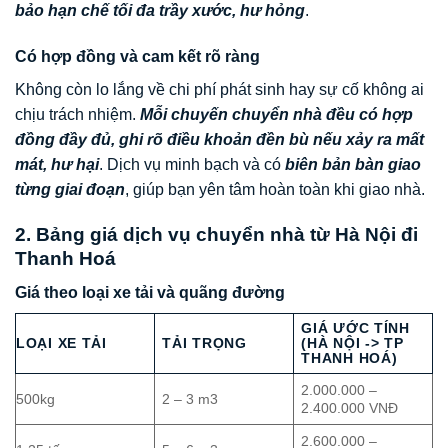
bảo hạn chế tối đa trầy xước, hư hỏng
.
Có hợp đồng và cam kết rõ ràng
Không còn lo lắng về chi phí phát sinh hay sự cố không ai
chịu trách nhiệm.
Mỗi chuyến chuyển nhà đều có hợp
đồng đầy đủ, ghi rõ điều khoản đền bù nếu xảy ra mất
mát, hư hại
. Dịch vụ minh bạch và có
biên bản bàn giao
từng giai đoạn
, giúp bạn yên tâm hoàn toàn khi giao nhà.
2. Bảng giá dịch vụ chuyển nhà từ Hà Nội đi
Thanh Hoá
Giá theo loại xe tải và quãng đường
GIÁ ƯỚC TÍNH
LOẠI XE TẢI
TẢI TRỌNG
(HÀ NỘI -> TP
THANH HOÁ)
2.000.000 –
500kg
2 – 3 m3
2.400.000 VNĐ
2.600.000 –