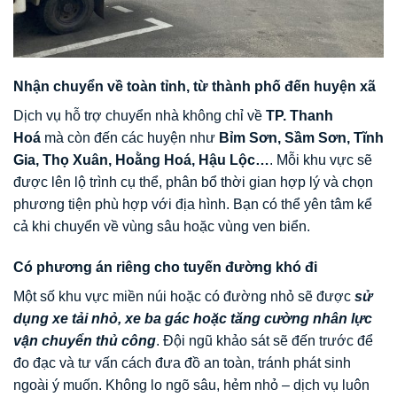
Nhận chuyển về toàn tỉnh, từ thành phố đến huyện xã
Dịch vụ hỗ trợ chuyển nhà không chỉ về
TP. Thanh
Hoá
mà còn đến các huyện như
Bỉm Sơn, Sầm Sơn, Tĩnh
Gia, Thọ Xuân, Hoằng Hoá, Hậu Lộc…
. Mỗi khu vực sẽ
được lên lộ trình cụ thể, phân bổ thời gian hợp lý và chọn
phương tiện phù hợp với địa hình. Bạn có thể yên tâm kể
cả khi chuyển về vùng sâu hoặc vùng ven biển.
Có phương án riêng cho tuyến đường khó đi
Một số khu vực miền núi hoặc có đường nhỏ sẽ được
sử
dụng xe tải nhỏ, xe ba gác hoặc tăng cường nhân lực
vận chuyển thủ công
. Đội ngũ khảo sát sẽ đến trước để
đo đạc và tư vấn cách đưa đồ an toàn, tránh phát sinh
ngoài ý muốn. Không lo ngõ sâu, hẻm nhỏ – dịch vụ luôn