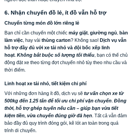
6. Nhận chuyển đồ lẻ, ít đồ vẫn hỗ trợ
Chuyển từng món đồ lớn riêng lẻ
Bạn chỉ cần chuyển một chiếc
máy giặt
,
giường ngủ
,
bàn
làm việc
, hay vài
thùng carton
? Không sao!
Dịch vụ vẫn
hỗ trợ đầy đủ với xe tải nhỏ và đội bốc xếp linh
hoạt
.
Không bắt buộc số lượng tối thiểu
, bạn có thể chủ
động đặt xe theo từng đợt chuyển nhỏ tùy theo nhu cầu và
thời điểm.
Linh hoạt xe tải nhỏ, tiết kiệm chi phí
Với những đơn hàng ít đồ, dịch vụ sẽ
tư vấn chọn xe từ
500kg đến 1.25 tấn để tối ưu chi phí vận chuyển
.
Đồng
thời, hỗ trợ ghép tuyến nếu cần – giúp bạn vừa tiết
kiệm tiền, vừa chuyển đúng giờ đã hẹn
. Tất cả vẫn đảm
bảo đầy đủ quy trình đóng gói, kê lót an toàn trong quá
trình di chuyển.