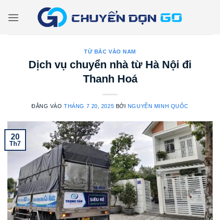
Bỏ
qua
nội
dung
TỪ BẮC VÀO NAM
Dịch vụ chuyển nhà từ Hà Nội đi
Thanh Hoá
ĐĂNG VÀO
THÁNG 7 20, 2025
BỞI
NGUYỄN MINH QUỐC
20
Th7