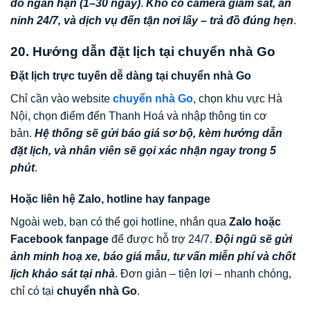
đồ ngắn hạn (1–30 ngày)
.
Kho có camera giám sát, an
ninh 24/7, và dịch vụ đến tận nơi lấy – trả đồ đúng hẹn
.
20. Hướng dẫn đặt lịch tại chuyển nhà Go
Đặt lịch trực tuyến dễ dàng tại chuyển nhà Go
Chỉ cần vào website
chuyển nhà Go
, chọn khu vực Hà
Nội, chọn điểm đến Thanh Hoá và nhập thông tin cơ
bản.
Hệ thống sẽ gửi báo giá sơ bộ, kèm hướng dẫn
đặt lịch, và nhân viên sẽ gọi xác nhận ngay trong 5
phút
.
Hoặc liên hệ Zalo, hotline hay fanpage
Ngoài web, bạn có thể gọi hotline, nhắn qua
Zalo hoặc
Facebook fanpage
để được hỗ trợ 24/7.
Đội ngũ sẽ gửi
ảnh minh hoạ xe, báo giá mẫu, tư vấn miễn phí và chốt
lịch khảo sát tại nhà
. Đơn giản – tiện lợi – nhanh chóng,
chỉ có tại
chuyển nhà Go
.