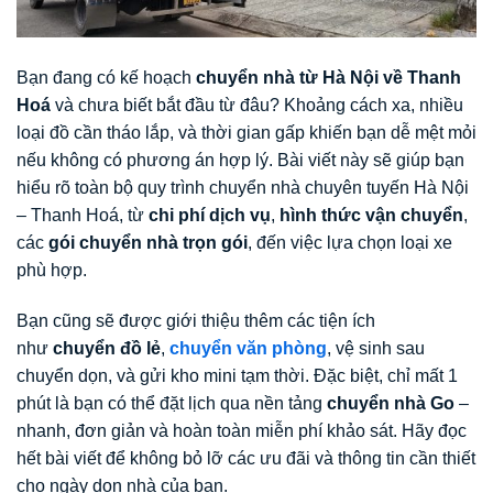
Bạn đang có kế hoạch
chuyển nhà từ Hà Nội về Thanh
Hoá
và chưa biết bắt đầu từ đâu? Khoảng cách xa, nhiều
loại đồ cần tháo lắp, và thời gian gấp khiến bạn dễ mệt mỏi
nếu không có phương án hợp lý. Bài viết này sẽ giúp bạn
hiểu rõ toàn bộ quy trình chuyển nhà chuyên tuyến Hà Nội
– Thanh Hoá, từ
chi phí dịch vụ
,
hình thức vận chuyển
,
các
gói chuyển nhà trọn gói
, đến việc lựa chọn loại xe
phù hợp.
Bạn cũng sẽ được giới thiệu thêm các tiện ích
như
chuyển đồ lẻ
,
chuyển văn phòng
, vệ sinh sau
chuyển dọn, và gửi kho mini tạm thời. Đặc biệt, chỉ mất 1
phút là bạn có thể đặt lịch qua nền tảng
chuyển nhà Go
–
nhanh, đơn giản và hoàn toàn miễn phí khảo sát. Hãy đọc
hết bài viết để không bỏ lỡ các ưu đãi và thông tin cần thiết
cho ngày dọn nhà của bạn.