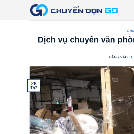
Bỏ
qua
nội
dung
CHU
Dịch vụ chuyển văn phò
ĐĂNG VÀO
TH
28
Th7