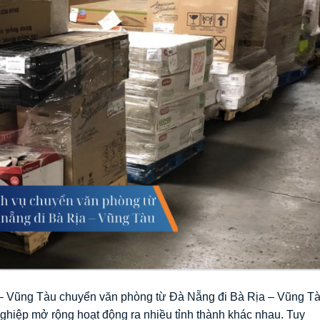
 – Vũng Tàu chuyển văn phòng từ Đà Nẵng đi Bà Rịa – Vũng T
ghiệp mở rộng hoạt động ra nhiều tỉnh thành khác nhau. Tuy