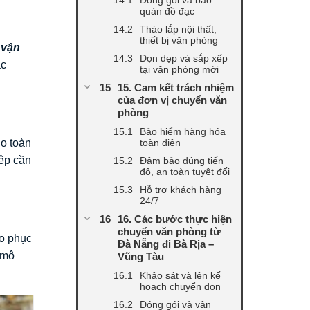
quản đồ đạc
Tháo lắp nội thất,
thiết bị văn phòng
 vận
Dọn dẹp và sắp xếp
ạc
tại văn phòng mới
15. Cam kết trách nhiệm
của đơn vị chuyển văn
phòng
Bảo hiểm hàng hóa
toàn diện
lo toàn
iệp cần
Đảm bảo đúng tiến
độ, an toàn tuyệt đối
Hỗ trợ khách hàng
24/7
16. Các bước thực hiện
chuyển văn phòng từ
ảo phục
Đà Nẵng đi Bà Rịa –
 mô
Vũng Tàu
Khảo sát và lên kế
hoạch chuyển dọn
Đóng gói và vận