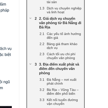
tài sản
 đảm
Dịch vụ chuyên nghiệp
i pháp
và linh hoạt
2. Giá dịch vụ chuyển
văn phòng từ Đà Nẵng đi
Bà Rịa
Các yếu tố ảnh hưởng
đến giá
Bảng giá tham khảo
dịch vụ
dịch vụ
Cách tối ưu chi phí
ặc biệt
chuyển văn phòng
3. Địa điểm xuất phát và
điểm đến chuyển văn
phòng
Đà Nẵng – nơi xuất
ội ngũ
phát chính
ảm
Bà Rịa – Vũng Tàu –
điểm đến phổ biến
Kết nối tuyến đường
vận chuyển