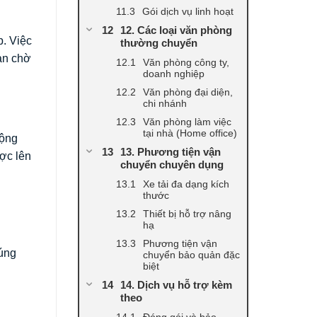
Gói dịch vụ linh hoạt
12. Các loại văn phòng
p. Việc
thường chuyển
an chờ
Văn phòng công ty,
doanh nghiệp
Văn phòng đại diện,
chi nhánh
Văn phòng làm việc
tại nhà (Home office)
rộng
13. Phương tiện vận
ợc lên
chuyển chuyên dụng
Xe tải đa dạng kích
thước
Thiết bị hỗ trợ nâng
hạ
n
Phương tiện vận
úng
chuyển bảo quản đặc
biệt
14. Dịch vụ hỗ trợ kèm
theo
Đóng gói và bảo