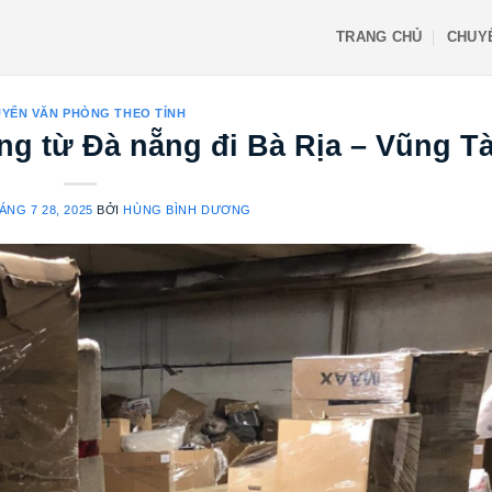
TRANG CHỦ
CHUY
YỂN VĂN PHÒNG THEO TỈNH
ng từ Đà nẵng đi Bà Rịa – Vũng T
ÁNG 7 28, 2025
BỞI
HÙNG BÌNH DƯƠNG