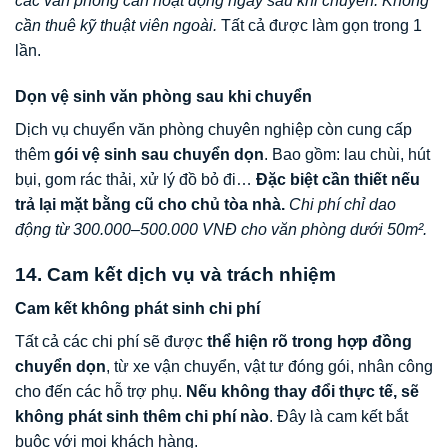
các văn phòng cần hoạt động ngay sau khi chuyển.
Không
cần thuê kỹ thuật viên ngoài.
Tất cả được làm gọn trong 1
lần.
Dọn vệ sinh văn phòng sau khi chuyển
Dịch vụ chuyển văn phòng chuyên nghiệp còn cung cấp
thêm
gói vệ sinh sau chuyển dọn
. Bao gồm: lau chùi, hút
bụi, gom rác thải, xử lý đồ bỏ đi…
Đặc biệt cần thiết nếu
trả lại mặt bằng cũ cho chủ tòa nhà.
Chi phí chỉ dao
động từ 300.000–500.000 VNĐ cho văn phòng dưới 50m².
14. Cam kết dịch vụ và trách nhiệm
Cam kết không phát sinh chi phí
Tất cả các chi phí sẽ được
thể hiện rõ trong hợp đồng
chuyển dọn
, từ xe vận chuyển, vật tư đóng gói, nhân công
cho đến các hỗ trợ phụ.
Nếu không thay đổi thực tế, sẽ
không phát sinh thêm chi phí nào
. Đây là cam kết bắt
buộc với mọi khách hàng.