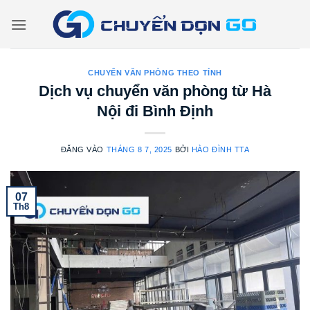
Bỏ
qua
nội
dung
CHUYỂN VĂN PHÒNG THEO TỈNH
Dịch vụ chuyển văn phòng từ Hà
Nội đi Bình Định
ĐĂNG VÀO
THÁNG 8 7, 2025
BỞI
HÀO ĐÌNH TTA
07
Th8