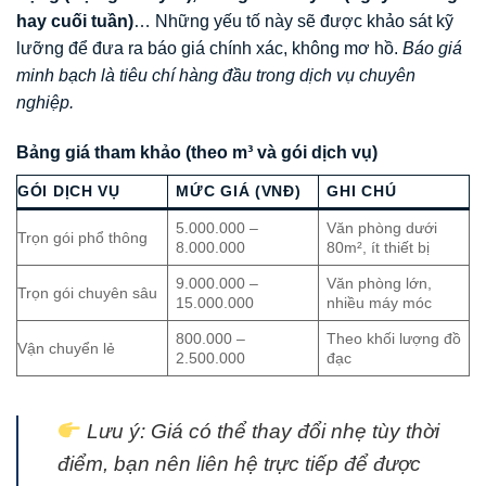
hay cuối tuần)
… Những yếu tố này sẽ được khảo sát kỹ
lưỡng để đưa ra báo giá chính xác, không mơ hồ.
Báo giá
minh bạch là tiêu chí hàng đầu trong dịch vụ chuyên
nghiệp.
Bảng giá tham khảo (theo m³ và gói dịch vụ)
GÓI DỊCH VỤ
MỨC GIÁ (VNĐ)
GHI CHÚ
5.000.000 –
Văn phòng dưới
Trọn gói phổ thông
8.000.000
80m², ít thiết bị
9.000.000 –
Văn phòng lớn,
Trọn gói chuyên sâu
15.000.000
nhiều máy móc
800.000 –
Theo khối lượng đồ
Vận chuyển lẻ
2.500.000
đạc
Lưu ý: Giá có thể thay đổi nhẹ tùy thời
điểm, bạn nên liên hệ trực tiếp để được