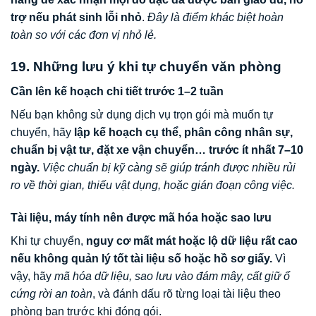
trợ nếu phát sinh lỗi nhỏ
.
Đây là điểm khác biệt hoàn
toàn so với các đơn vị nhỏ lẻ.
19. Những lưu ý khi tự chuyển văn phòng
Cần lên kế hoạch chi tiết trước 1–2 tuần
Nếu bạn không sử dụng dịch vụ trọn gói mà muốn tự
chuyển, hãy
lập kế hoạch cụ thể, phân công nhân sự,
chuẩn bị vật tư, đặt xe vận chuyển… trước ít nhất 7–10
ngày.
Việc chuẩn bị kỹ càng sẽ giúp tránh được nhiều rủi
ro về thời gian, thiếu vật dụng, hoặc gián đoạn công việc.
Tài liệu, máy tính nên được mã hóa hoặc sao lưu
Khi tự chuyển,
nguy cơ mất mát hoặc lộ dữ liệu rất cao
nếu không quản lý tốt tài liệu số hoặc hồ sơ giấy.
Vì
vậy, hãy
mã hóa dữ liệu, sao lưu vào đám mây, cất giữ ổ
cứng rời an toàn
, và đánh dấu rõ từng loại tài liệu theo
phòng ban trước khi đóng gói.