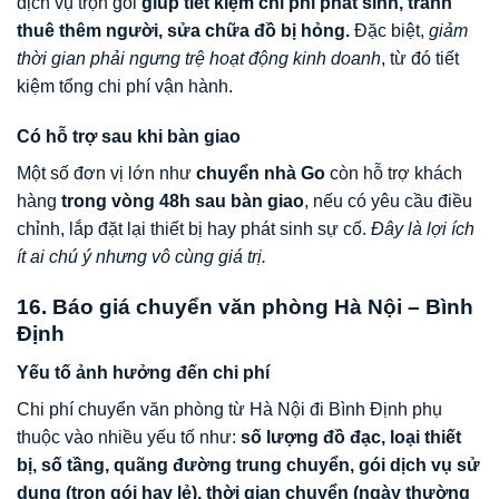
dịch vụ trọn gói
giúp tiết kiệm chi phí phát sinh, tránh
thuê thêm người, sửa chữa đồ bị hỏng.
Đặc biệt,
giảm
thời gian phải ngưng trệ hoạt động kinh doanh
, từ đó tiết
kiệm tổng chi phí vận hành.
Có hỗ trợ sau khi bàn giao
Một số đơn vị lớn như
chuyển nhà Go
còn hỗ trợ khách
hàng
trong vòng 48h sau bàn giao
, nếu có yêu cầu điều
chỉnh, lắp đặt lại thiết bị hay phát sinh sự cố.
Đây là lợi ích
ít ai chú ý nhưng vô cùng giá trị.
16. Báo giá chuyển văn phòng Hà Nội – Bình
Định
Yếu tố ảnh hưởng đến chi phí
Chi phí chuyển văn phòng từ Hà Nội đi Bình Định phụ
thuộc vào nhiều yếu tố như:
số lượng đồ đạc, loại thiết
bị, số tầng, quãng đường trung chuyển, gói dịch vụ sử
dụng (trọn gói hay lẻ), thời gian chuyển (ngày thường