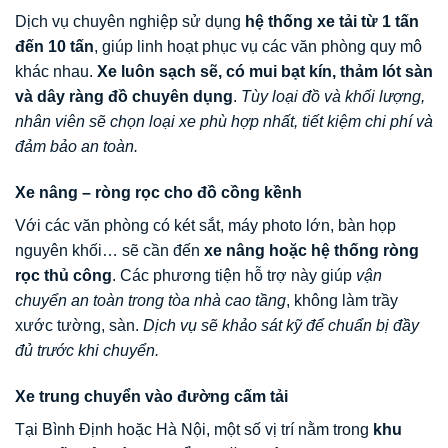
Dịch vụ chuyên nghiệp sử dụng
hệ thống xe tải từ 1 tấn
đến 10 tấn
, giúp linh hoạt phục vụ các văn phòng quy mô
khác nhau.
Xe luôn sạch sẽ, có mui bạt kín, thảm lót sàn
và dây ràng đồ chuyên dụng
.
Tùy loại đồ và khối lượng,
nhân viên sẽ chọn loại xe phù hợp nhất, tiết kiệm chi phí và
đảm bảo an toàn.
Xe nâng – ròng rọc cho đồ cồng kềnh
Với các văn phòng có két sắt, máy photo lớn, bàn họp
nguyên khối… sẽ cần đến
xe nâng hoặc hệ thống ròng
rọc thủ công
. Các phương tiện hỗ trợ này giúp
vận
chuyển an toàn trong tòa nhà cao tầng
, không làm trầy
xước tường, sàn.
Dịch vụ sẽ khảo sát kỹ để chuẩn bị đầy
đủ trước khi chuyển.
Xe trung chuyển vào đường cấm tải
Tại Bình Định hoặc Hà Nội, một số vị trí nằm trong
khu