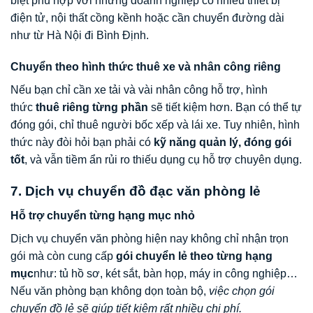
biệt phù hợp với những doanh nghiệp có nhiều thiết bị
điện tử, nội thất cồng kềnh hoặc cần chuyển đường dài
như từ Hà Nội đi Bình Định.
Chuyển theo hình thức thuê xe và nhân công riêng
Nếu bạn chỉ cần xe tải và vài nhân công hỗ trợ, hình
thức
thuê riêng từng phần
sẽ tiết kiệm hơn. Bạn có thể tự
đóng gói, chỉ thuê người bốc xếp và lái xe. Tuy nhiên, hình
thức này đòi hỏi bạn phải có
kỹ năng quản lý, đóng gói
tốt
, và vẫn tiềm ẩn rủi ro thiếu dụng cụ hỗ trợ chuyên dụng.
7. Dịch vụ chuyển đồ đạc văn phòng lẻ
Hỗ trợ chuyển từng hạng mục nhỏ
Dịch vụ chuyển văn phòng hiện nay không chỉ nhận trọn
gói mà còn cung cấp
gói chuyển lẻ theo từng hạng
mục
như: tủ hồ sơ, két sắt, bàn họp, máy in công nghiệp…
Nếu văn phòng bạn không dọn toàn bộ,
việc chọn gói
chuyển đồ lẻ sẽ giúp tiết kiệm rất nhiều chi phí.