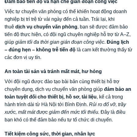
Đảm bảo tiến độ và hạn chế gián đoạn công việc
Việc tự chuyển văn phòng có thể khiến hoạt động doanh
nghiệp bị trì trệ từ vài ngày đến cả tuần. Trái lại, khi
thuê
dịch vụ chuyển văn phòng
, bạn sẽ được đảm bảo
tiến độ thực hiện, có đội ngũ chuyên nghiệp hỗ trợ từ A–Z,
giúp
giảm tối đa thời gian gián đoạn công việc
.
Đúng lịch
– đúng hẹn – không trễ tiến độ
là cam kết thường thấy từ
các đơn vị uy tín.
An toàn tài sản và tránh mất mát, hư hỏng
Với đội ngũ được đào tạo bài bản cùng thiết bị hỗ trợ
chuyên dụng, dịch vụ chuyển văn phòng giúp
đảm bảo an
toàn tuyệt đối cho thiết bị, hồ sơ, tài liệu
, kể cả trong
hành trình dài từ Hà Nội tới Bình Định.
Rủi ro đổ vỡ, trầy
xước, mất mát được giảm đến mức tối thiểu.
Đây là điều
bạn khó có thể đảm bảo nếu tự tổ chức di chuyển.
Tiết kiệm công sức, thời gian, nhân lực