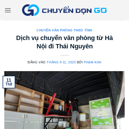
Bỏ
qua
nội
dung
CHUYỂN VĂN PHÒNG THEO TỈNH
Dịch vụ chuyển văn phòng từ Hà
Nội đi Thái Nguyên
ĐĂNG VÀO
THÁNG 8 11, 2025
BỞI
PHẠM KHA
11
Th8