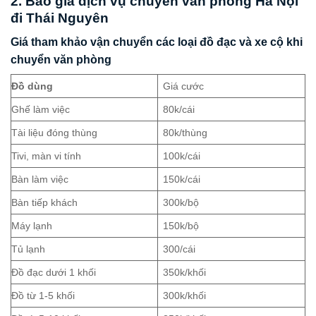
2. Báo giá dịch vụ chuyển văn phòng Hà Nội
đi Thái Nguyên
Giá tham khảo vận chuyển các loại đồ đạc và xe cộ khi
chuyển văn phòng
Đồ dùng
Giá cước
Ghế làm việc
80k/cái
Tài liệu đóng thùng
80k/thùng
Tivi, màn vi tính
100k/cái
Bàn làm việc
150k/cái
Bàn tiếp khách
300k/bộ
Máy lạnh
150k/bộ
Tủ lạnh
300/cái
Đồ đạc dưới 1 khối
350k/khối
Đồ từ 1-5 khối
300k/khối