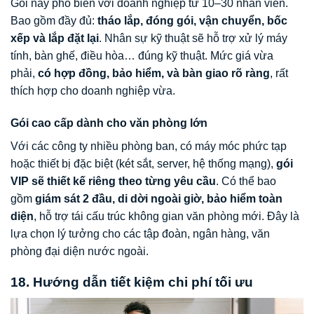
Gói này phổ biến với doanh nghiệp từ 10–30 nhân viên.
Bao gồm đầy đủ:
tháo lắp, đóng gói, vận chuyển, bốc
xếp và lắp đặt lại
. Nhân sự kỹ thuật sẽ hỗ trợ xử lý máy
tính, bàn ghế, điều hòa… đúng kỹ thuật. Mức giá vừa
phải,
có hợp đồng, bảo hiểm, và bàn giao rõ ràng
, rất
thích hợp cho doanh nghiệp vừa.
Gói cao cấp dành cho văn phòng lớn
Với các công ty nhiều phòng ban, có máy móc phức tạp
hoặc thiết bị đặc biệt (két sắt, server, hệ thống mạng),
gói
VIP sẽ thiết kế riêng theo từng yêu cầu
. Có thể bao
gồm
giám sát 2 đầu, di dời ngoài giờ, bảo hiểm toàn
diện
, hỗ trợ tái cấu trúc không gian văn phòng mới. Đây là
lựa chọn lý tưởng cho các tập đoàn, ngân hàng, văn
phòng đại diện nước ngoài.
18. Hướng dẫn tiết kiệm chi phí tối ưu