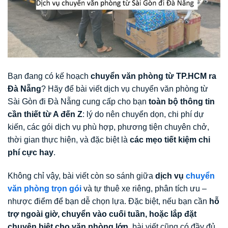
Bạn đang có kế hoạch
chuyển văn phòng từ TP.HCM ra
Đà Nẵng
? Hãy để bài viết dịch vụ chuyển văn phòng từ
Sài Gòn đi Đà Nẵng cung cấp cho bạn
toàn bộ thông tin
cần thiết từ A đến Z
: lý do nên chuyển dọn, chi phí dự
kiến, các gói dịch vụ phù hợp, phương tiện chuyên chở,
thời gian thực hiện, và đặc biệt là
các mẹo tiết kiệm chi
phí cực hay
.
Không chỉ vậy, bài viết còn so sánh giữa
dịch vụ
chuyển
văn phòng trọn gói
và tự thuê xe riêng, phân tích ưu –
nhược điểm để bạn dễ chọn lựa. Đặc biệt, nếu bạn cần
hỗ
trợ ngoài giờ, chuyển vào cuối tuần, hoặc lắp đặt
chuyên biệt cho văn phòng lớn
, bài viết cũng có đầy đủ