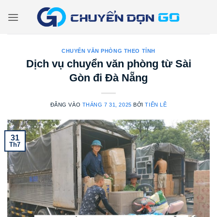
Bỏ
qua
nội
dung
CHUYỂN VĂN PHÒNG THEO TỈNH
Dịch vụ chuyển văn phòng từ Sài
Gòn đi Đà Nẵng
ĐĂNG VÀO
THÁNG 7 31, 2025
BỞI
TIẾN LÊ
31
Th7