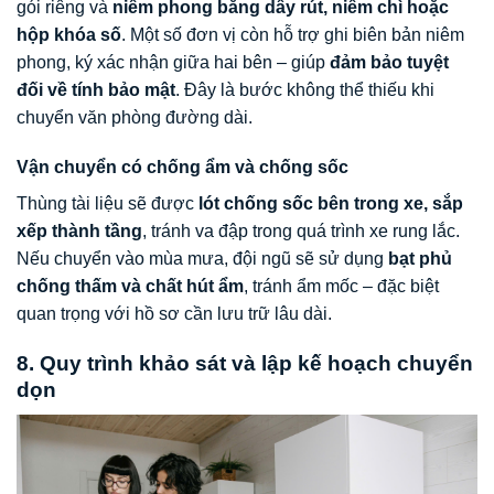
gói riêng và
niêm phong bằng dây rút, niêm chì hoặc
hộp khóa số
. Một số đơn vị còn hỗ trợ ghi biên bản niêm
phong, ký xác nhận giữa hai bên – giúp
đảm bảo tuyệt
đối về tính bảo mật
. Đây là bước không thể thiếu khi
chuyển văn phòng đường dài.
Vận chuyển có chống ẩm và chống sốc
Thùng tài liệu sẽ được
lót chống sốc bên trong xe, sắp
xếp thành tầng
, tránh va đập trong quá trình xe rung lắc.
Nếu chuyển vào mùa mưa, đội ngũ sẽ sử dụng
bạt phủ
chống thấm và chất hút ẩm
, tránh ẩm mốc – đặc biệt
quan trọng với hồ sơ cần lưu trữ lâu dài.
8. Quy trình khảo sát và lập kế hoạch chuyển
dọn