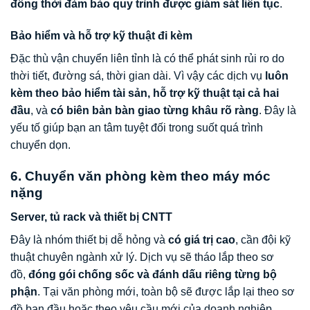
đồng thời đảm bảo quy trình được giám sát liên tục
.
Bảo hiểm và hỗ trợ kỹ thuật đi kèm
Đặc thù vận chuyển liên tỉnh là có thể phát sinh rủi ro do
thời tiết, đường sá, thời gian dài. Vì vậy các dịch vụ
luôn
kèm theo bảo hiểm tài sản, hỗ trợ kỹ thuật tại cả hai
đầu
, và
có biên bản bàn giao từng khâu rõ ràng
. Đây là
yếu tố giúp bạn an tâm tuyệt đối trong suốt quá trình
chuyển dọn.
6. Chuyển văn phòng kèm theo máy móc
nặng
Server, tủ rack và thiết bị CNTT
Đây là nhóm thiết bị dễ hỏng và
có giá trị cao
, cần đội kỹ
thuật chuyên ngành xử lý. Dịch vụ sẽ tháo lắp theo sơ
đồ,
đóng gói chống sốc và đánh dấu riêng từng bộ
phận
. Tại văn phòng mới, toàn bộ sẽ được lắp lại theo sơ
đồ ban đầu hoặc theo yêu cầu mới của doanh nghiệp.