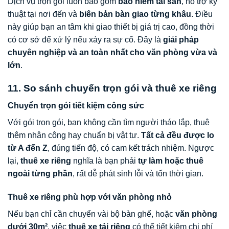
Dịch vụ trọn gói luôn bao gồm
bảo hiểm tài sản
, hỗ trợ kỹ
thuật tại nơi đến và
biên bản bàn giao từng khâu
. Điều
này giúp bạn an tâm khi giao thiết bị giá trị cao, đồng thời
có cơ sở để xử lý nếu xảy ra sự cố. Đây là
giải pháp
chuyên nghiệp và an toàn nhất cho văn phòng vừa và
lớn
.
11. So sánh chuyển trọn gói và thuê xe riêng
Chuyển trọn gói tiết kiệm công sức
Với gói trọn gói, bạn không cần tìm người tháo lắp, thuê
thêm nhân công hay chuẩn bị vật tư.
Tất cả đều được lo
từ A đến Z
, đúng tiến độ, có cam kết trách nhiệm. Ngược
lại,
thuê xe riêng
nghĩa là bạn phải
tự làm hoặc thuê
ngoài từng phần
, rất dễ phát sinh lỗi và tốn thời gian.
Thuê xe riêng phù hợp với văn phòng nhỏ
Nếu bạn chỉ cần chuyển vài bộ bàn ghế, hoặc
văn phòng
dưới 30m²
, việc
thuê xe tải riêng
có thể tiết kiệm chi phí