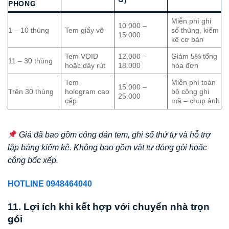
PHONG
Miễn phí ghi
10.000 –
1 – 10 thùng
Tem giấy vỡ
số thùng, kiểm
15.000
kê cơ bản
Tem VOID
12.000 –
Giảm 5% tổng
11 – 30 thùng
hoặc dây rút
18.000
hóa đơn
Tem
Miễn phí toàn
15.000 –
Trên 30 thùng
hologram cao
bộ công ghi
25.000
cấp
mã – chụp ảnh
Giá đã bao gồm công dán tem, ghi số thứ tự và hỗ trợ
lập bảng kiểm kê. Không bao gồm vật tư đóng gói hoặc
công bốc xếp.
HOTLINE 0948464040
11. Lợi ích khi kết hợp với chuyển nhà trọn
gói