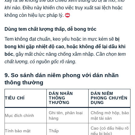
xảy ra sẽ
không thể đối chiếu xem thùng đó bị ai mở, mở
khi nào
. Điều này khiến cho việc truy xuất sai lệch hoặc
không còn hiệu lực pháp lý.
Dùng tem chất lượng thấp, dễ bong tróc
Tem không đạt chuẩn, keo yếu hoặc in mực kém sẽ
bị
bong khi gặp nhiệt độ cao, hoặc không để lại dấu khi
bóc
, gây mất chức năng chống xâm nhập.
Cần chọn tem
chất lượng, có nguồn gốc rõ ràng.
9. So sánh dán niêm phong với dán nhãn
thông thường
DÁN NHÃN
DÁN NIÊM
TIÊU CHÍ
THÔNG
PHONG CHUYÊN
THƯỜNG
DỤNG
Ghi tên, phân loại
Chống mở hộp, bảo
Mục đích chính
hàng
mật tài sản
Cao (có dấu hiệu rõ
Tính bảo mật
Thấp
nếu bị bóc)