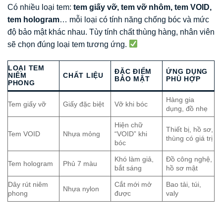
Có nhiều loại tem:
tem giấy vỡ, tem vỡ nhôm, tem VOID,
tem hologram
… mỗi loại có tính năng chống bóc và mức
độ bảo mật khác nhau. Tùy tính chất thùng hàng, nhân viên
sẽ chọn đúng loại tem tương ứng.
LOẠI TEM
ĐẶC ĐIỂM
ỨNG DỤNG
NIÊM
CHẤT LIỆU
BẢO MẬT
PHÙ HỢP
PHONG
Hàng gia
Tem giấy vỡ
Giấy đặc biệt
Vỡ khi bóc
dụng, đồ nhẹ
Hiện chữ
Thiết bị, hồ sơ,
Tem VOID
Nhựa mỏng
“VOID” khi
thùng có giá trị
bóc
Khó làm giả,
Đồ công nghệ,
Tem hologram
Phủ 7 màu
bắt sáng
hồ sơ mật
Dây rút niêm
Cắt mới mở
Bao tải, túi,
Nhựa nylon
phong
được
valy