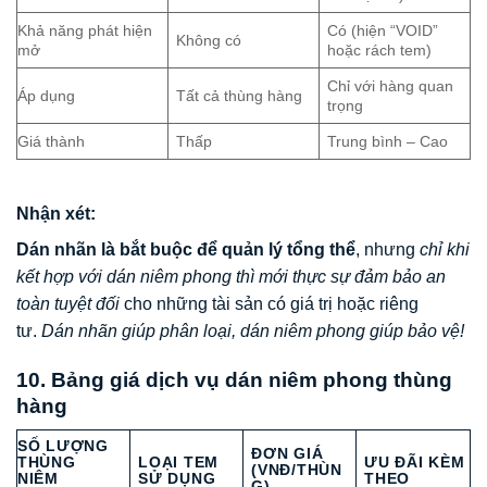
Khả năng phát hiện
Có (hiện “VOID”
Không có
mở
hoặc rách tem)
Chỉ với hàng quan
Áp dụng
Tất cả thùng hàng
trọng
Giá thành
Thấp
Trung bình – Cao
Nhận xét:
Dán nhãn là bắt buộc để quản lý tổng thể
, nhưng
chỉ khi
kết hợp với dán niêm phong thì mới thực sự đảm bảo an
toàn tuyệt đối
cho những tài sản có giá trị hoặc riêng
tư.
Dán nhãn giúp phân loại, dán niêm phong giúp bảo vệ!
10. Bảng giá dịch vụ dán niêm phong thùng
hàng
SỐ LƯỢNG
ĐƠN GIÁ
THÙNG
LOẠI TEM
ƯU ĐÃI KÈM
(VNĐ/THÙN
NIÊM
SỬ DỤNG
THEO
G)