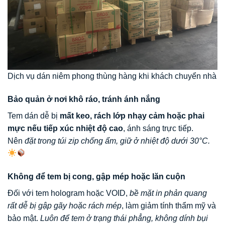
Dịch vụ dán niêm phong thùng hàng khi khách chuyển nhà
Bảo quản ở nơi khô ráo, tránh ánh nắng
Tem dán dễ bị
mất keo, rách lớp nhạy cảm hoặc phai
mực nếu tiếp xúc nhiệt độ cao
, ánh sáng trực tiếp.
Nên
đặt trong túi zip chống ẩm, giữ ở nhiệt độ dưới 30°C.
Không để tem bị cong, gập mép hoặc lăn cuộn
Đối với tem hologram hoặc VOID,
bề mặt in phản quang
rất dễ bị gập gãy hoặc rách mép
, làm giảm tính thẩm mỹ và
bảo mật.
Luôn để tem ở trạng thái phẳng, không dính bụi