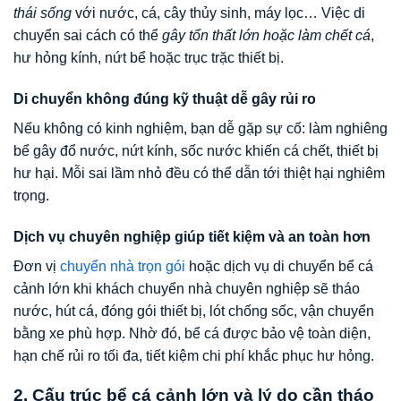
thái sống
với nước, cá, cây thủy sinh, máy lọc… Việc di
chuyển sai cách có thể
gây tổn thất lớn hoặc làm chết cá
,
hư hỏng kính, nứt bể hoặc trục trặc thiết bị.
Di chuyển không đúng kỹ thuật dễ gây rủi ro
Nếu không có kinh nghiệm, bạn dễ gặp sự cố: làm nghiêng
bể gây đổ nước, nứt kính, sốc nước khiến cá chết, thiết bị
hư hại. Mỗi sai lầm nhỏ đều có thể dẫn tới thiệt hại nghiêm
trọng.
Dịch vụ chuyên nghiệp giúp tiết kiệm và an toàn hơn
Đơn vị
chuyển nhà trọn gói
hoặc dịch vụ di chuyển bể cá
cảnh lớn khi khách chuyển nhà chuyên nghiệp sẽ tháo
nước, hút cá, đóng gói thiết bị, lót chống sốc, vận chuyển
bằng xe phù hợp. Nhờ đó, bể cá được bảo vệ toàn diện,
hạn chế rủi ro tối đa, tiết kiệm chi phí khắc phục hư hỏng.
2. Cấu trúc bể cá cảnh lớn và lý do cần tháo