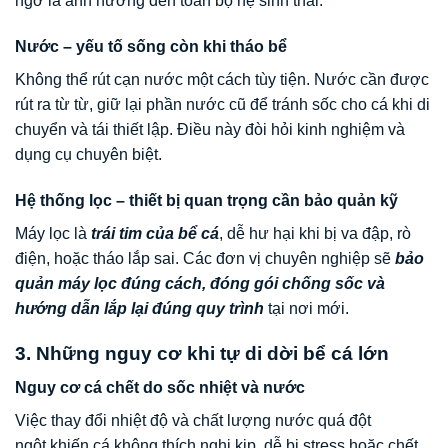
ngờ là ảnh hưởng đến toàn bộ hệ sinh thái.
Nước – yếu tố sống còn khi tháo bể
Không thể rút cạn nước một cách tùy tiện. Nước cần được
rút ra từ từ, giữ lại phần nước cũ để tránh sốc cho cá khi di
chuyển và tái thiết lập. Điều này đòi hỏi kinh nghiệm và
dụng cụ chuyên biệt.
Hệ thống lọc – thiết bị quan trọng cần bảo quản kỹ
Máy lọc là
trái tim của bể cá
, dễ hư hại khi bị va đập, rò
điện, hoặc tháo lắp sai. Các đơn vị chuyên nghiệp sẽ
bảo
quản máy lọc đúng cách, đóng gói chống sốc và
hướng dẫn lắp lại đúng quy trình
tại nơi mới.
3. Những nguy cơ khi tự di dời bể cá lớn
Nguy cơ cá chết do sốc nhiệt và nước
Việc thay đổi nhiệt độ và chất lượng nước quá đột
ngột khiến cá không thích nghi kịp, dễ bị stress hoặc chết.