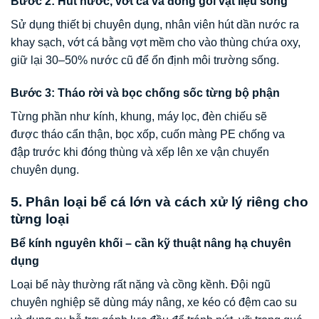
Bước 2: Hút nước, vớt cá và đóng gói vật liệu sống
Sử dụng thiết bị chuyên dụng, nhân viên hút dần nước ra
khay sạch, vớt cá bằng vợt mềm cho vào thùng chứa oxy,
giữ lại 30–50% nước cũ để ổn định môi trường sống.
Bước 3: Tháo rời và bọc chống sốc từng bộ phận
Từng phần như kính, khung, máy lọc, đèn chiếu sẽ
được tháo cẩn thận, bọc xốp, cuốn màng PE chống va
đập trước khi đóng thùng và xếp lên xe vận chuyển
chuyên dụng.
5. Phân loại bể cá lớn và cách xử lý riêng cho
từng loại
Bể kính nguyên khối – cần kỹ thuật nâng hạ chuyên
dụng
Loại bể này thường rất nặng và cồng kềnh. Đội ngũ
chuyên nghiệp sẽ dùng máy nâng, xe kéo có đệm cao su