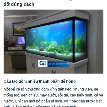
dỡ đúng cách
Cấu tạo gồm nhiều thành phần dễ hỏng
Một bể cá lớn thường gồm kính dán keo, khung viền, hệ
thống lọc, đèn chiếu, máy sưởi, sỏi đá, cây thủy sinh, cá và
nước. Chỉ cần một bộ phận bị lệch, vỡ hoặc cạn nước bất