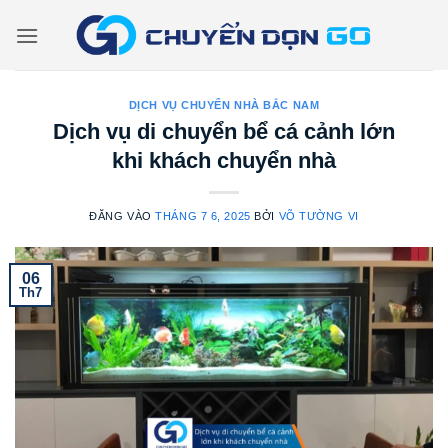
Bỏ
qua
nội
dung
DỊCH VỤ CHUYỂN NHÀ BẮC NAM
Dịch vụ di chuyển bể cá cảnh lớn
khi khách chuyển nhà
ĐĂNG VÀO
THÁNG 7 6, 2025
BỞI
VÕ TƯỜNG VI
06
Th7