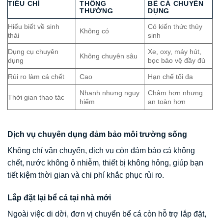
TIÊU CHÍ
THÔNG
BỂ CÁ CHUYÊN
THƯỜNG
DỤNG
Hiểu biết về sinh
Có kiến thức thủy
Không có
thái
sinh
Dụng cụ chuyên
Xe, oxy, máy hút,
Không chuyên sâu
dụng
bọc bảo vệ đầy đủ
Rủi ro làm cá chết
Cao
Hạn chế tối đa
Nhanh nhưng nguy
Chậm hơn nhưng
Thời gian thao tác
hiểm
an toàn hơn
Dịch vụ chuyên dụng đảm bảo môi trường sống
Không chỉ vận chuyển, dịch vụ còn đảm bảo cá không
chết, nước không ô nhiễm, thiết bị không hỏng, giúp bạn
tiết kiệm thời gian và chi phí khắc phục rủi ro.
Lắp đặt lại bể cá tại nhà mới
Ngoài việc di dời, đơn vị chuyển bể cá còn hỗ trợ lắp đặt,