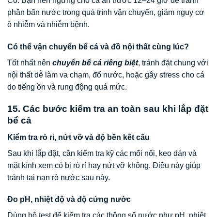
Có. Bạn nên ngưng cho cá ăn trước 12–24 giờ để tránh
phân bẩn nước trong quá trình vận chuyển, giảm nguy cơ
ô nhiễm và nhiễm bệnh.
Có thể vận chuyển bể cá và đồ nội thất cùng lúc?
Tốt nhất nên
chuyển bể cá riêng biệt
, tránh đặt chung với
nội thất dễ làm va chạm, đổ nước, hoặc gây stress cho cá
do tiếng ồn và rung động quá mức.
15. Các bước kiểm tra an toàn sau khi lắp đặt
bể cá
Kiểm tra rò rỉ, nứt vỡ và độ bền kết cấu
Sau khi lắp đặt, cần kiểm tra kỹ các mối nối, keo dán và
mặt kính xem có bị rò rỉ hay nứt vỡ không. Điều này giúp
tránh tai nạn rò nước sau này.
Đo pH, nhiệt độ và độ cứng nước
Dùng bộ test để kiểm tra các thông số nước như pH, nhiệt