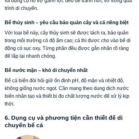
và dụng cụ hỗ trợ gánh lực đều để tránh nứt, vỡ trong quá
trình di chuyển.
Bể thủy sinh – yêu cầu bảo quản cây và cá riêng biệt
Với loại bể này, cây thủy sinh sẽ được tách ra, bảo quản
trong môi trường có độ ẩm cao; cá thì được cho vào bể di
động có sục oxy. Từng phần đều được gắn nhãn rõ ràng
để lắp lại nhanh chóng.
Bể nước mặn – khó di chuyển nhất
Bể cá biển đòi hỏi giữ ổn định pH, độ mặn và nhiệt độ,
không giống nước ngọt. Cần mang theo dung dịch nước
biển nhân tạo và thiết bị đo chất lượng nước để xử lý kịp
thời.
6. Dụng cụ và phương tiện cần thiết để di
chuyển bể cá