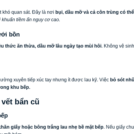
t khó quan sát. Đây là nơi
bụi, dầu mỡ và cả côn trùng có thể
i khuẩn tiềm ẩn nguy cơ cao.
ưới bồn
ều thức ăn thừa, dầu mỡ lâu ngày tạo mùi hôi
. Không vệ sinh
hường xuyên tiếp xúc tay nhưng ít được lau kỹ. Việc
bỏ sót nh
trong khu bếp.
 vết bẩn cũ
bếp
hăn giấy hoặc bông trắng lau nhẹ bề mặt bếp
. Nếu giấy ch