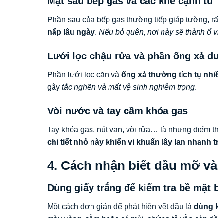
Mặt sau bếp gas và các khe cạnh tủ
Phần sau của bếp gas thường tiếp giáp tường, rấ
nấp lâu ngày
.
Nếu bỏ quên, nơi này sẽ thành ổ v
Lưới lọc chậu rửa và phần ống xả d
Phần lưới lọc cặn và
ống xả thường tích tụ nhi
gây
tắc nghẽn và mất vệ sinh nghiêm trọng
.
Vòi nước và tay cầm khóa gas
Tay khóa gas, nút vặn, vòi rửa… là những điểm t
chi tiết nhỏ này khiến vi khuẩn lây lan nhanh 
4. Cách nhận biết dầu mỡ và
Dùng giấy trắng để kiểm tra bề mặt 
Một cách đơn giản để phát hiện vết dầu là
dùng k