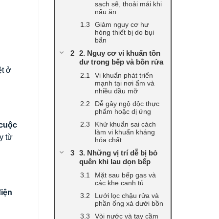
sạch sẽ, thoải mái khi
nấu ăn
Giảm nguy cơ hư
hỏng thiết bị do bụi
bẩn
2. Nguy cơ vi khuẩn tồn
dư trong bếp và bồn rửa
ệt ở
Vi khuẩn phát triển
mạnh tại nơi ẩm và
nhiều dầu mỡ
Dễ gây ngộ độc thực
phẩm hoặc dị ứng
Khử khuẩn sai cách
 cuộc
làm vi khuẩn kháng
y từ
hóa chất
3. Những vị trí dễ bị bỏ
quên khi lau dọn bếp
Mặt sau bếp gas và
các khe cạnh tủ
điện
Lưới lọc chậu rửa và
phần ống xả dưới bồn
Vòi nước và tay cầm