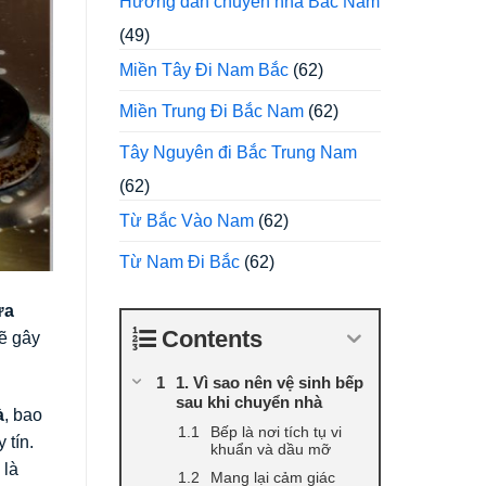
Hướng dẫn chuyển nhà Bắc Nam
(49)
Miền Tây Đi Nam Bắc
(62)
Miền Trung Đi Bắc Nam
(62)
Tây Nguyên đi Bắc Trung Nam
(62)
Từ Bắc Vào Nam
(62)
Từ Nam Đi Bắc
(62)
ửa
Contents
sẽ gây
1. Vì sao nên vệ sinh bếp
sau khi chuyển nhà
à
, bao
Bếp là nơi tích tụ vi
 tín.
khuẩn và dầu mỡ
 là
Mang lại cảm giác