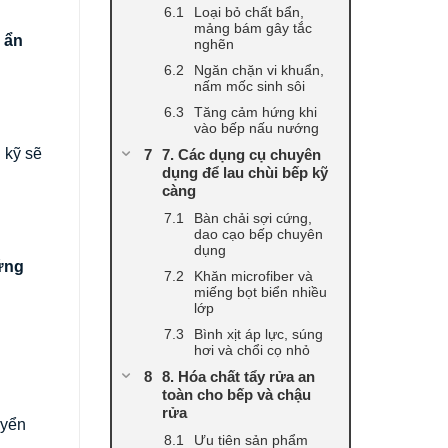
Loại bỏ chất bẩn,
mảng bám gây tắc
 ẩn
nghẽn
Ngăn chặn vi khuẩn,
nấm mốc sinh sôi
Tăng cảm hứng khi
vào bếp nấu nướng
 kỹ sẽ
7. Các dụng cụ chuyên
dụng để lau chùi bếp kỹ
càng
Bàn chải sợi cứng,
dao cạo bếp chuyên
dụng
ững
Khăn microfiber và
miếng bọt biển nhiều
lớp
Bình xịt áp lực, súng
hơi và chổi cọ nhỏ
8. Hóa chất tẩy rửa an
toàn cho bếp và chậu
rửa
uyển
Ưu tiên sản phẩm