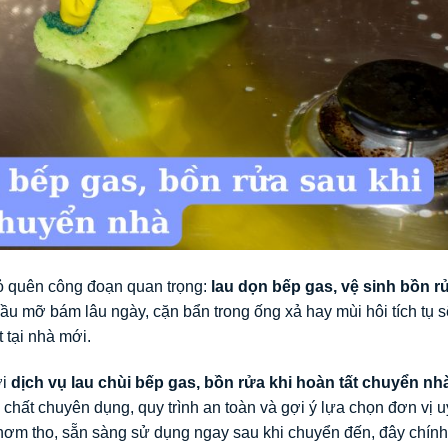
ỏ quên công đoạn quan trọng:
lau dọn bếp gas, vệ sinh bồn r
ầu mỡ bám lâu ngày, cặn bẩn trong ống xả hay mùi hôi tích tụ 
 tại nhà mới.
ới
dịch vụ lau chùi bếp gas, bồn rửa khi hoàn tất chuyển nh
chất chuyên dụng, quy trình an toàn và gợi ý lựa chọn đơn vị uy
hơm tho, sẵn sàng sử dụng ngay sau khi chuyển đến, đây chính