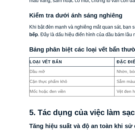
màu vàng, sẫm hoặc có mùi, chứng tỏ vẫn còn d
Kiểm tra dưới ánh sáng nghiêng
Khi bật đèn mạnh và nghiêng mắt quan sát, bạn s
bếp
. Đây là dấu hiệu điển hình của dầu bám lâu 
Bảng phân biệt các loại vết bẩn thư
LOẠI VẾT BẨN
ĐẶC ĐI
Dầu mỡ
Nhờn, bó
Cặn thực phẩm khô
Sẫm màu,
Mốc hoặc đen viền
Vệt đen h
5. Tác dụng của việc làm sạ
Tăng hiệu suất và độ an toàn khi sử