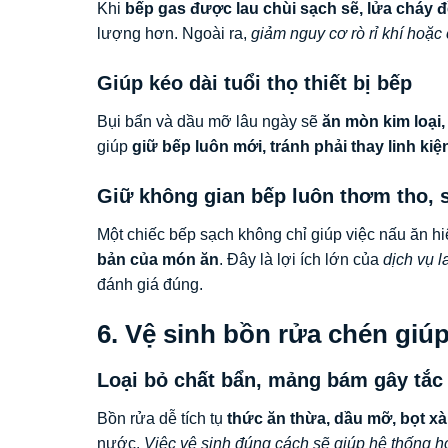
Khi
bếp gas được lau chùi sạch sẽ, lửa cháy đ
lượng hơn. Ngoài ra,
giảm nguy cơ rò rỉ khí hoặc
Giúp kéo dài tuổi thọ thiết bị bếp
Bụi bẩn và dầu mỡ lâu ngày sẽ
ăn mòn kim loại,
giúp
giữ bếp luôn mới, tránh phải thay linh ki
Giữ không gian bếp luôn thơm tho, 
Một chiếc bếp sạch không chỉ giúp việc nấu ăn 
bản của món ăn
. Đây là lợi ích lớn của
dịch vụ 
đánh giá đúng.
6. Vệ sinh bồn rửa chén giú
Loại bỏ chất bẩn, mảng bám gây tắc
Bồn rửa dễ tích tụ
thức ăn thừa, dầu mỡ, bọt x
nước.
Việc vệ sinh đúng cách sẽ giúp hệ thống h