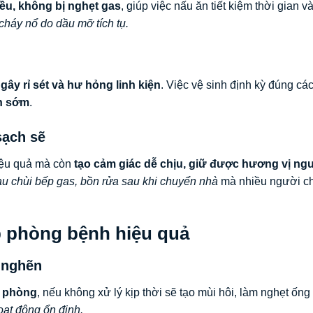
ều, không bị nghẹt gas
, giúp việc nấu ăn tiết kiệm thời gian v
 cháy nổ do dầu mỡ tích tụ.
 gây rỉ sét và hư hỏng linh kiện
. Việc vệ sinh định kỳ đúng cá
ện sớm
.
sạch sẽ
hiệu quả mà còn
tạo cảm giác dễ chịu, giữ được hương vị ng
lau chùi bếp gas, bồn rửa sau khi chuyển nhà
mà nhiều người c
p phòng bệnh hiệu quả
 nghẽn
à phòng
, nếu không xử lý kịp thời sẽ tạo mùi hôi, làm nghẹt ống
oạt động ổn định.