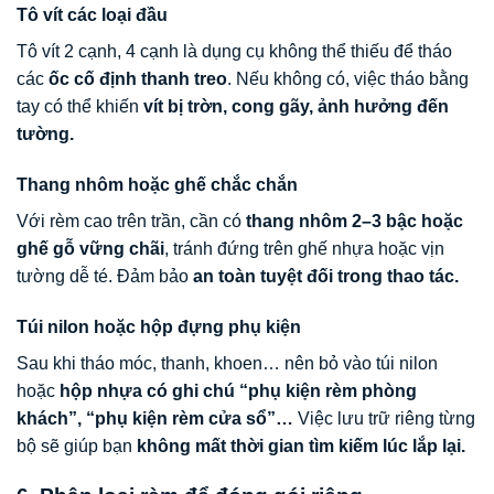
Tô vít các loại đầu
Tô vít 2 cạnh, 4 cạnh là dụng cụ không thể thiếu để tháo
các
ốc cố định thanh treo
. Nếu không có, việc tháo bằng
tay có thể khiến
vít bị trờn, cong gãy, ảnh hưởng đến
tường.
Thang nhôm hoặc ghế chắc chắn
Với rèm cao trên trần, cần có
thang nhôm 2–3 bậc hoặc
ghế gỗ vững chãi
, tránh đứng trên ghế nhựa hoặc vịn
tường dễ té. Đảm bảo
an toàn tuyệt đối trong thao tác.
Túi nilon hoặc hộp đựng phụ kiện
Sau khi tháo móc, thanh, khoen… nên bỏ vào túi nilon
hoặc
hộp nhựa có ghi chú “phụ kiện rèm phòng
khách”, “phụ kiện rèm cửa sổ”…
Việc lưu trữ riêng từng
bộ sẽ giúp bạn
không mất thời gian tìm kiếm lúc lắp lại.