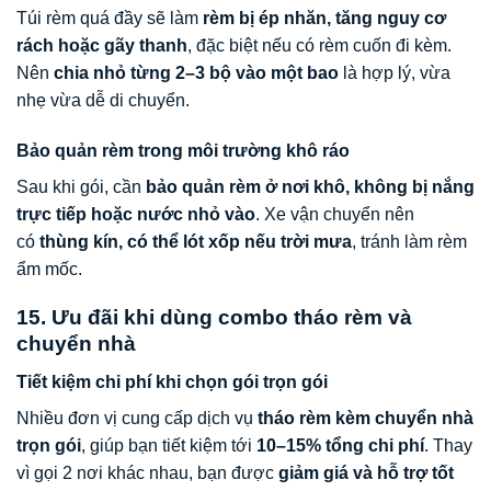
Túi rèm quá đầy sẽ làm
rèm bị ép nhăn, tăng nguy cơ
rách hoặc gãy thanh
, đặc biệt nếu có rèm cuốn đi kèm.
Nên
chia nhỏ từng 2–3 bộ vào một bao
là hợp lý, vừa
nhẹ vừa dễ di chuyển.
Bảo quản rèm trong môi trường khô ráo
Sau khi gói, cần
bảo quản rèm ở nơi khô, không bị nắng
trực tiếp hoặc nước nhỏ vào
. Xe vận chuyển nên
có
thùng kín, có thể lót xốp nếu trời mưa
, tránh làm rèm
ẩm mốc.
15. Ưu đãi khi dùng combo tháo rèm và
chuyển nhà
Tiết kiệm chi phí khi chọn gói trọn gói
Nhiều đơn vị cung cấp dịch vụ
tháo rèm kèm chuyển nhà
trọn gói
, giúp bạn tiết kiệm tới
10–15% tổng chi phí
. Thay
vì gọi 2 nơi khác nhau, bạn được
giảm giá và hỗ trợ tốt