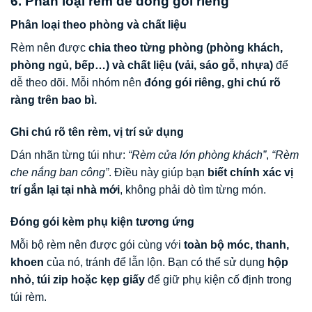
6. Phân loại rèm để đóng gói riêng
Phân loại theo phòng và chất liệu
Rèm nên được
chia theo từng phòng (phòng khách,
phòng ngủ, bếp…) và chất liệu (vải, sáo gỗ, nhựa)
để
dễ theo dõi. Mỗi nhóm nên
đóng gói riêng, ghi chú rõ
ràng trên bao bì.
Ghi chú rõ tên rèm, vị trí sử dụng
Dán nhãn từng túi như:
“Rèm cửa lớn phòng khách”
,
“Rèm
che nắng ban công”
. Điều này giúp bạn
biết chính xác vị
trí gắn lại tại nhà mới
, không phải dò tìm từng món.
Đóng gói kèm phụ kiện tương ứng
Mỗi bộ rèm nên được gói cùng với
toàn bộ móc, thanh,
khoen
của nó, tránh để lẫn lộn. Bạn có thể sử dụng
hộp
nhỏ, túi zip hoặc kẹp giấy
để giữ phụ kiện cố định trong
túi rèm.