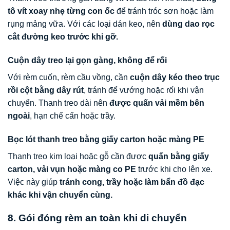
tô vít xoay nhẹ từng con ốc
để tránh tróc sơn hoặc làm
rụng mảng vữa. Với các loại dán keo, nên
dùng dao rọc
cắt đường keo trước khi gỡ.
Cuộn dây treo lại gọn gàng, không để rối
Với rèm cuốn, rèm cầu vồng, cần
cuộn dây kéo theo trục
rồi cột bằng dây rút
, tránh để vướng hoặc rối khi vận
chuyển. Thanh treo dài nên
được quấn vải mềm bên
ngoài
, hạn chế cấn hoặc trầy.
Bọc lót thanh treo bằng giấy carton hoặc màng PE
Thanh treo kim loại hoặc gỗ cần được
quấn bằng giấy
carton, vải vụn hoặc màng co PE
trước khi cho lên xe.
Việc này giúp
tránh cong, trầy hoặc làm bẩn đồ đạc
khác khi vận chuyển cùng.
8. Gói đóng rèm an toàn khi di chuyển