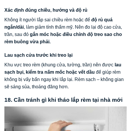
Xác định đúng chiều, hướng và độ rủ
Không ít người lắp sai chiều rèm hoặc để
độ rủ quá
ngắn/dài
, làm giảm tính thẩm mỹ. Nên đo lại độ cao cửa,
trần, sau đó
gắn móc hoặc điều chỉnh độ treo sao cho
rèm buông vừa phải.
Lau sạch cửa trước khi treo lại
Khu vực treo rèm (khung cửa, tường, trần) nên được
lau
sạch bụi, kiểm tra nấm mốc hoặc vết dầu
để giúp rèm
không bị vấy bẩn ngay khi lắp lại. Rèm sạch – không gian
sẽ sáng sủa, thoáng đãng hơn.
18. Cần tránh gì khi tháo lắp rèm tại nhà mới