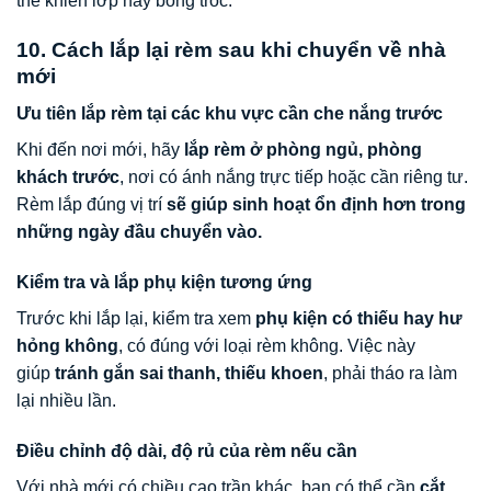
thể khiến lớp này bong tróc.
10. Cách lắp lại rèm sau khi chuyển về nhà
mới
Ưu tiên lắp rèm tại các khu vực cần che nắng trước
Khi đến nơi mới, hãy
lắp rèm ở phòng ngủ, phòng
khách trước
, nơi có ánh nắng trực tiếp hoặc cần riêng tư.
Rèm lắp đúng vị trí
sẽ giúp sinh hoạt ổn định hơn trong
những ngày đầu chuyển vào.
Kiểm tra và lắp phụ kiện tương ứng
Trước khi lắp lại, kiểm tra xem
phụ kiện có thiếu hay hư
hỏng không
, có đúng với loại rèm không. Việc này
giúp
tránh gắn sai thanh, thiếu khoen
, phải tháo ra làm
lại nhiều lần.
Điều chỉnh độ dài, độ rủ của rèm nếu cần
Với nhà mới có chiều cao trần khác, bạn có thể cần
cắt