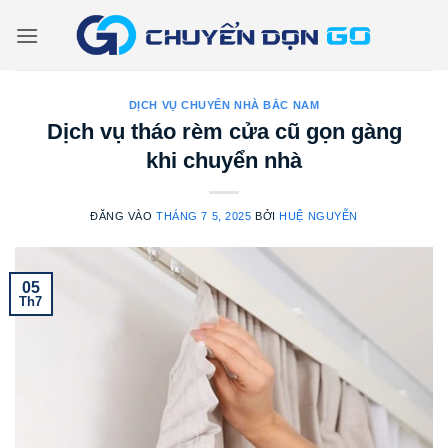
Bỏ
qua
nội
dung
DỊCH VỤ CHUYỂN NHÀ BẮC NAM
Dịch vụ tháo rèm cửa cũ gọn gàng
khi chuyển nhà
ĐĂNG VÀO
THÁNG 7 5, 2025
BỞI
HUỆ NGUYỄN
05
Th7