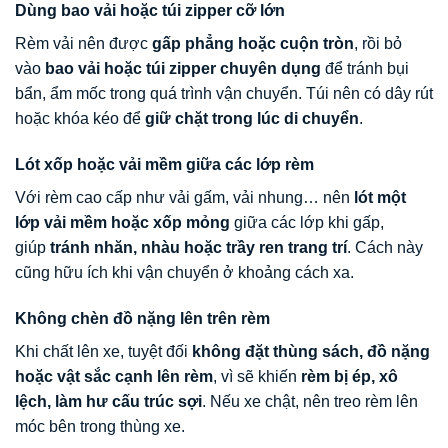
Dùng bao vải hoặc túi zipper cỡ lớn
Rèm vải nên được
gấp phẳng hoặc cuộn tròn
, rồi bỏ
vào
bao vải hoặc túi zipper chuyên dụng
để tránh bụi
bẩn, ẩm mốc trong quá trình vận chuyển. Túi nên có dây rút
hoặc khóa kéo để
giữ chặt trong lúc di chuyển
.
Lót xốp hoặc vải mềm giữa các lớp rèm
Với rèm cao cấp như vải gấm, vải nhung… nên
lót một
lớp vải mềm hoặc xốp mỏng
giữa các lớp khi gấp,
giúp
tránh nhăn, nhàu hoặc trầy ren trang trí
. Cách này
cũng hữu ích khi vận chuyển ở khoảng cách xa.
Không chèn đồ nặng lên trên rèm
Khi chất lên xe, tuyệt đối
không đặt thùng sách, đồ nặng
hoặc vật sắc cạnh lên rèm
, vì sẽ khiến
rèm bị ép, xô
lệch, làm hư cấu trúc sợi
. Nếu xe chật, nên treo rèm lên
móc bên trong thùng xe.