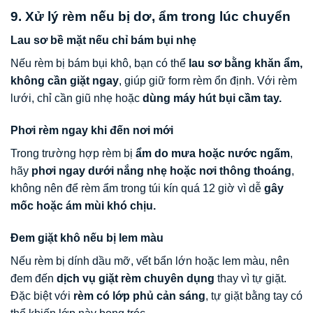
9. Xử lý rèm nếu bị dơ, ẩm trong lúc chuyển
Lau sơ bề mặt nếu chỉ bám bụi nhẹ
Nếu rèm bị bám bụi khô, bạn có thể
lau sơ bằng khăn ẩm,
không cần giặt ngay
, giúp giữ form rèm ổn định. Với rèm
lưới, chỉ cần giũ nhẹ hoặc
dùng máy hút bụi cầm tay.
Phơi rèm ngay khi đến nơi mới
Trong trường hợp rèm bị
ẩm do mưa hoặc nước ngấm
,
hãy
phơi ngay dưới nắng nhẹ hoặc nơi thông thoáng
,
không nên để rèm ẩm trong túi kín quá 12 giờ vì dễ
gây
mốc hoặc ám mùi khó chịu.
Đem giặt khô nếu bị lem màu
Nếu rèm bị dính dầu mỡ, vết bẩn lớn hoặc lem màu, nên
đem đến
dịch vụ giặt rèm chuyên dụng
thay vì tự giặt.
Đặc biệt với
rèm có lớp phủ cản sáng
, tự giặt bằng tay có