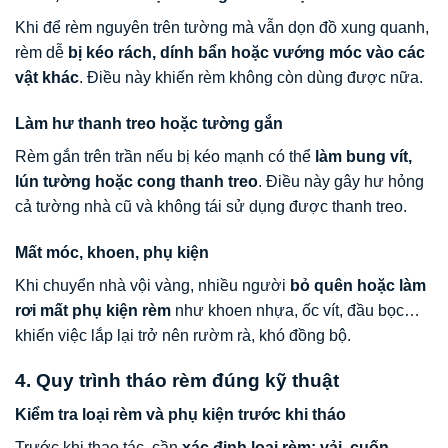
Khi để rèm nguyên trên tường mà vẫn dọn đồ xung quanh,
rèm dễ
bị kéo rách, dính bẩn hoặc vướng móc vào các
vật khác
. Điều này khiến rèm không còn dùng được nữa.
Làm hư thanh treo hoặc tường gắn
Rèm gắn trên trần nếu bị kéo mạnh có thể
làm bung vít,
lún tường hoặc cong thanh treo
. Điều này gây hư hỏng
cả tường nhà cũ và không tái sử dụng được thanh treo.
Mất móc, khoen, phụ kiện
Khi chuyển nhà vội vàng, nhiều người
bỏ quên hoặc làm
rơi mất phụ kiện rèm
như khoen nhựa, ốc vít, đầu bọc…
khiến việc lắp lại trở nên rườm rà, khó đồng bộ.
4. Quy trình tháo rèm đúng kỹ thuật
Kiểm tra loại rèm và phụ kiện trước khi tháo
Trước khi thao tác, cần
xác định loại rèm: vải, cuốn,