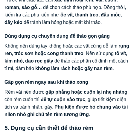
roman, sáo gỗ…
để chọn cách tháo phù hợp. Đồng thời,
kiểm tra các phụ kiện như
ốc vít, thanh treo, đầu móc,
dây kéo
để tránh làm hỏng hoặc mất khi tháo.
Dùng dụng cụ chuyên dụng để tháo gọn gàng
Không nên dùng tay không hoặc các vật cứng dễ làm
rụng
ren, tróc sơn hoặc cong thanh treo
. Nên sử dụng
tô vít,
kìm nhỏ, dao rọc giấy
để tháo các phần cố định một cách
tỉ mỉ, đảm bảo
không làm rách hoặc gãy nan rèm.
Gấp gọn rèm ngay sau khi tháo xong
Rèm vải nên được
gấp phẳng hoặc cuộn lại nhẹ nhàng
,
còn rèm cuốn thì
để tự cuộn vào trục
, giúp tiết kiệm diện
tích và tránh nhăn, gãy.
Phụ kiện được bỏ chung vào túi
nilon nhỏ ghi chú tên rèm tương ứng.
5. Dụng cụ cần thiết để tháo rèm