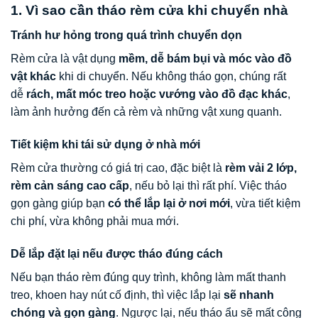
1. Vì sao cần tháo rèm cửa khi chuyển nhà
Tránh hư hỏng trong quá trình chuyển dọn
Rèm cửa là vật dụng
mềm, dễ bám bụi và móc vào đồ
vật khác
khi di chuyển. Nếu không tháo gọn, chúng rất
dễ
rách, mất móc treo hoặc vướng vào đồ đạc khác
,
làm ảnh hưởng đến cả rèm và những vật xung quanh.
Tiết kiệm khi tái sử dụng ở nhà mới
Rèm cửa thường có giá trị cao, đặc biệt là
rèm vải 2 lớp,
rèm cản sáng cao cấp
, nếu bỏ lại thì rất phí. Việc tháo
gọn gàng giúp bạn
có thể lắp lại ở nơi mới
, vừa tiết kiệm
chi phí, vừa không phải mua mới.
Dễ lắp đặt lại nếu được tháo đúng cách
Nếu bạn tháo rèm đúng quy trình, không làm mất thanh
treo, khoen hay nút cố định, thì việc lắp lại
sẽ nhanh
chóng và gọn gàng
. Ngược lại, nếu tháo ẩu sẽ mất công