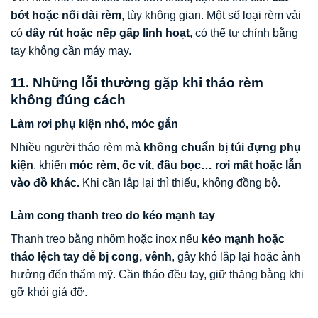
bớt hoặc nối dài rèm
, tùy không gian. Một số loại rèm vải
có
dây rút hoặc nếp gấp linh hoạt
, có thể tự chỉnh bằng
tay không cần máy may.
11. Những lỗi thường gặp khi tháo rèm
không đúng cách
Làm rơi phụ kiện nhỏ, móc gắn
Nhiều người tháo rèm mà
không chuẩn bị túi đựng phụ
kiện
, khiến
móc rèm, ốc vít, đầu bọc… rơi mất hoặc lẫn
vào đồ khác.
Khi cần lắp lại thì thiếu, không đồng bộ.
Làm cong thanh treo do kéo mạnh tay
Thanh treo bằng nhôm hoặc inox nếu
kéo mạnh hoặc
tháo lệch tay dễ bị cong, vênh
, gây khó lắp lại hoặc ảnh
hưởng đến thẩm mỹ. Cần tháo đều tay, giữ thăng bằng khi
gỡ khỏi giá đỡ.