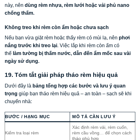
này, nên
dùng rèm nhựa, rèm lưới hoặc vải phủ nano
chống thấm.
Không treo khi rèm còn ẩm hoặc chưa sạch
Nếu bạn vừa giặt rèm hoặc thấy rèm có mùi lạ, nên
phơi
nắng trước khi treo lại
. Việc lắp khi rèm còn ẩm có
thể
làm tường bị thấm nước, dẫn đến ẩm mốc sau vài
ngày sử dụng.
19. Tóm tắt giải pháp tháo rèm hiệu quả
Dưới đây là
bảng tổng hợp các bước và lưu ý quan
trọng
giúp bạn tháo rèm hiệu quả – an toàn – sạch sẽ khi
chuyển nhà:
BƯỚC / HẠNG MỤC
MÔ TẢ CẦN LƯU Ý
Xác định rèm vải, rèm cuốn,
Kiểm tra loại rèm
rèm cầu vồng… để chọn cách
tháo phù hợp