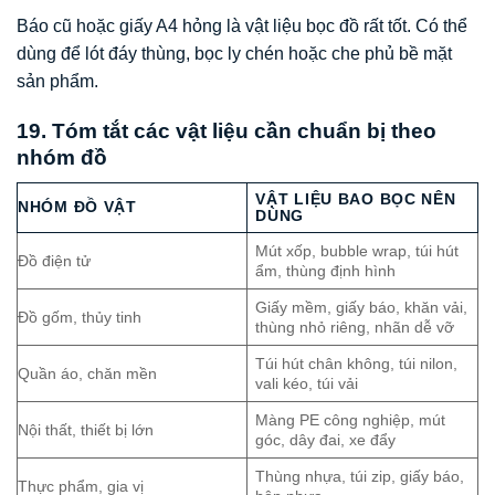
Báo cũ hoặc giấy A4 hỏng là vật liệu bọc đồ rất tốt. Có thể
dùng để lót đáy thùng, bọc ly chén hoặc che phủ bề mặt
sản phẩm.
19. Tóm tắt các vật liệu cần chuẩn bị theo
nhóm đồ
VẬT LIỆU BAO BỌC NÊN
NHÓM ĐỒ VẬT
DÙNG
Mút xốp, bubble wrap, túi hút
Đồ điện tử
ẩm, thùng định hình
Giấy mềm, giấy báo, khăn vải,
Đồ gốm, thủy tinh
thùng nhỏ riêng, nhãn dễ vỡ
Túi hút chân không, túi nilon,
Quần áo, chăn mền
vali kéo, túi vải
Màng PE công nghiệp, mút
Nội thất, thiết bị lớn
góc, dây đai, xe đẩy
Thùng nhựa, túi zip, giấy báo,
Thực phẩm, gia vị