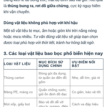
là
thùng bung ra, rơi đồ giữa chừng
, cực kỳ nguy hiểm
khi vận chuyển.
Dùng vật liệu không phù hợp với khí hậu
Một số vật liệu bị mục, ẩm hoặc giòn khi trời nắng nóng
hoặc mưa nhiều.
Tư vấn đúng vật liệu sẽ giúp bạn chọn
được loại phù hợp với thời tiết, tránh hư hỏng bất ngờ.
3. Các loại vật liệu bao bọc phổ biến hiện nay
MỤC ĐÍCH SỬ
ƯU ĐIỂM NỔI
LOẠI VẬT LIỆU
DỤNG CHÍNH
BẬT
Đóng gói đa dụng,
Thùng carton
từ quần áo đến đồ
Nhẹ, dễ tìm, giá rẻ
gốm
Quấn chống xước,
Màng PE, màng co
Co giãn, bảo vệ tốt
giữ ổn định đồ đạc
Bảo vệ đồ dễ vỡ
Mút xốp, giấy bọt
Cách va đập hiệu
như ly, gương, điện