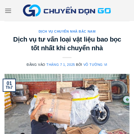
Bỏ
qua
nội
dung
DỊCH VỤ CHUYỂN NHÀ BẮC NAM
Dịch vụ tư vấn loại vật liệu bao bọc
tốt nhất khi chuyển nhà
ĐĂNG VÀO
THÁNG 7 1, 2025
BỞI
VÕ TƯỜNG VI
01
Th7