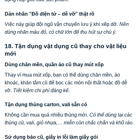
Dán nhãn “Đồ điện tử – dễ vỡ” thật rõ
Việc này giúp đội ngũ vận chuyển lưu ý khi xếp dỡ.
Nên
dùng nhãn màu đỏ, có chữ lớn để thu hút sự chú ý.
18. Tận dụng vật dụng cũ thay cho vật liệu
mới
Dùng chăn mền, quần áo cũ thay mút xốp
Thay vì mua mút xốp, bạn có thể dùng chăn mền, áo
khoác, khăn tắm cũ để bọc các món nội thất hoặc đồ dễ
vỡ.
Tiết kiệm chi phí đáng kể.
Tận dụng thùng carton, vali sẵn có
Không cần mua quá nhiều thùng mới.
Có thể dùng lại các
thùng cũ, vali, giỏ nhựa,… miễn còn chắc chắn và khô ráo.
Sử dụng báo cũ, giấy in lỗi làm giấy gói