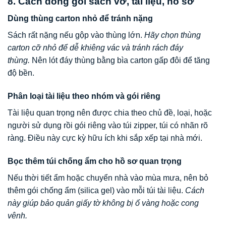
8. Cách đóng gói sách vở, tài liệu, hồ sơ
Dùng thùng carton nhỏ để tránh nặng
Sách rất nặng nếu gộp vào thùng lớn.
Hãy chọn thùng
carton cỡ nhỏ để dễ khiêng vác và tránh rách đáy
thùng.
Nên lót đáy thùng bằng bìa carton gấp đôi để tăng
độ bền.
Phân loại tài liệu theo nhóm và gói riêng
Tài liệu quan trọng nên được chia theo chủ đề, loại, hoặc
người sử dụng rồi gói riêng vào túi zipper, túi có nhãn rõ
ràng. Điều này cực kỳ hữu ích khi sắp xếp tại nhà mới.
Bọc thêm túi chống ẩm cho hồ sơ quan trọng
Nếu thời tiết ẩm hoặc chuyển nhà vào mùa mưa, nên bỏ
thêm gói chống ẩm (silica gel) vào mỗi túi tài liệu.
Cách
này giúp bảo quản giấy tờ không bị ố vàng hoặc cong
vênh.