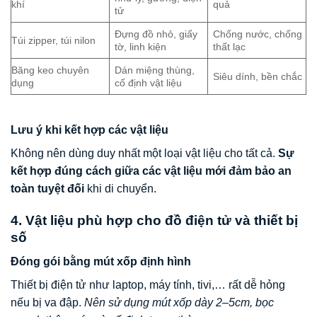
khí
quả
tử
Đựng đồ nhỏ, giấy
Chống nước, chống
Túi zipper, túi nilon
tờ, linh kiện
thất lạc
Băng keo chuyên
Dán miệng thùng,
Siêu dính, bền chắc
dụng
cố định vật liệu
Lưu ý khi kết hợp các vật liệu
Không nên dùng duy nhất một loại vật liệu cho tất cả.
Sự
kết hợp đúng cách giữa các vật liệu mới đảm bảo an
toàn tuyệt đối
khi di chuyển.
4. Vật liệu phù hợp cho đồ điện tử và thiết bị
số
Đóng gói bằng mút xốp định hình
Thiết bị điện tử như laptop, máy tính, tivi,… rất dễ hỏng
nếu bị va đập.
Nên sử dụng mút xốp dày 2–5cm, bọc