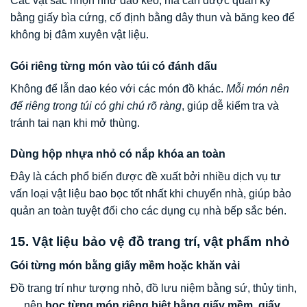
Các vật sắc nhọn như dao kéo, nĩa cần được quấn kỹ
bằng giấy bìa cứng, cố định bằng dây thun và băng keo để
không bị đâm xuyên vật liệu.
Gói riêng từng món vào túi có đánh dấu
Không để lẫn dao kéo với các món đồ khác.
Mỗi món nên
để riêng trong túi có ghi chú rõ ràng
, giúp dễ kiểm tra và
tránh tai nạn khi mở thùng.
Dùng hộp nhựa nhỏ có nắp khóa an toàn
Đây là cách phổ biến được đề xuất bởi nhiều dịch vụ tư
vấn loại vật liệu bao bọc tốt nhất khi chuyển nhà, giúp bảo
quản an toàn tuyệt đối cho các dụng cụ nhà bếp sắc bén.
15. Vật liệu bảo vệ đồ trang trí, vật phẩm nhỏ
Gói từng món bằng giấy mềm hoặc khăn vải
Đồ trang trí như tượng nhỏ, đồ lưu niệm bằng sứ, thủy tinh,
… nên
bọc từng món riêng biệt bằng giấy mềm, giấy