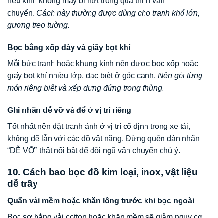
nếu kính không may bị nứt trong quá trình vận
chuyển.
Cách này thường được dùng cho tranh khổ lớn,
gương treo tường.
Bọc bằng xốp dày và giấy bọt khí
Mỗi bức tranh hoặc khung kính nên được bọc xốp hoặc
giấy bọt khí nhiều lớp, đặc biệt ở góc cạnh.
Nên gói từng
món riêng biệt và xếp dựng đứng trong thùng.
Ghi nhãn dễ vỡ và để ở vị trí riêng
Tốt nhất nên đặt tranh ảnh ở vị trí cố định trong xe tải,
không để lẫn với các đồ vật nặng. Đừng quên dán nhãn
“DỄ VỠ” thật nổi bật để đội ngũ vận chuyển chú ý.
10. Cách bao bọc đồ kim loại, inox, vật liệu
dễ trầy
Quấn vải mềm hoặc khăn lông trước khi bọc ngoài
Bọc sơ bằng vải cotton hoặc khăn mềm sẽ giảm nguy cơ