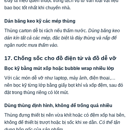
Đây là mẹo quen thuộc trong dịch vụ tư vấn loại vật liệu
bao bọc tốt nhất khi chuyển nhà.
Dán băng keo kỹ các mép thùng
Thùng carton dễ bị rách nếu thấm nước.
Dùng băng keo
dán kín tất cả các mép, đặc biệt là đáy thùng và nắp để
ngăn nước mưa thấm vào.
17. Chống sốc cho đồ điện tử và đồ dễ vỡ
Bọc kỹ bằng mút xốp hoặc bubble wrap nhiều lớp
Với các món dễ vỡ như laptop, máy ảnh, điện thoại,…
nên bọc kỹ từng lớp bằng giấy bọt khí và xốp đệm, sau đó
đặt trong thùng riêng có lót mút.
Dùng thùng định hình, không để trống quá nhiều
Thùng đựng thiết bị nên vừa khít hoặc có đệm xốp hai bên,
không để thiết bị trượt hoặc bị sốc khi xe dằn.
Có thể tận
dụng hộp gốc của sản phẩm.