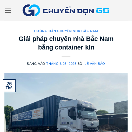
Bỏ
qua
nội
dung
HƯỚNG DẪN CHUYỂN NHÀ BẮC NAM
Giải pháp chuyển nhà Bắc Nam
bằng container kín
ĐĂNG VÀO
THÁNG 6 26, 2025
BỞI
LÊ VĂN BẢO
26
Th6