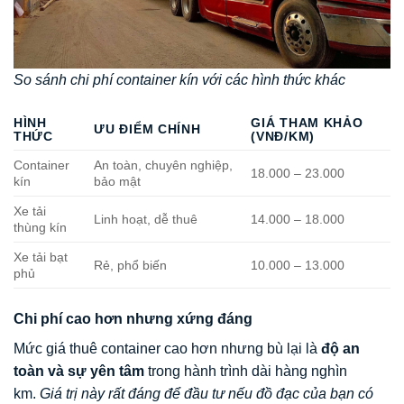
So sánh chi phí container kín với các hình thức khác
HÌNH
GIÁ THAM KHẢO
ƯU ĐIỂM CHÍNH
THỨC
(VNĐ/KM)
Container
An toàn, chuyên nghiệp,
18.000 – 23.000
kín
bảo mật
Xe tải
Linh hoạt, dễ thuê
14.000 – 18.000
thùng kín
Xe tải bạt
Rẻ, phổ biến
10.000 – 13.000
phủ
Chi phí cao hơn nhưng xứng đáng
Mức giá thuê container cao hơn nhưng bù lại là
độ an
toàn và sự yên tâm
trong hành trình dài hàng nghìn
km.
Giá trị này rất đáng để đầu tư nếu đồ đạc của bạn có