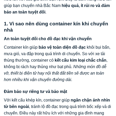
giúp bạn chuyển nhà Bắc Nam
hiệu quả, ít rủi ro và đảm
bảo an toàn tuyệt đối
.
1. Vì sao nên dùng container kín khi chuyển
nhà
An toàn tuyệt đối cho đồ đạc khi vận chuyển
Container kín giúp
bảo vệ toàn diện đồ đạc
khỏi bụi bẩn,
mưa gió, va đập trong quá trình di chuyển. So với xe tải
thùng thường, container có
kết cấu kim loại chắc chắn
,
không bị rách hay thủng như bạt phủ.
Những món đồ dễ
vỡ, thiết bị điện tử hay nội thất đắt tiền sẽ được an toàn
hơn nhiều khi vận chuyển đường dài.
Đảm bảo sự riêng tư và bảo mật
Với kết cấu khép kín, container giúp
ngăn chặn ánh nhìn
từ bên ngoài
, tránh lộ đồ đạc trong quá trình bốc xếp và di
chuyển. Điều này rất hữu ích với những gia đình mang