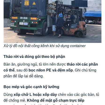
Xử lý đồ nội thất cồng kềnh khi sử dụng container
Tháo rời và đóng gói theo bộ phận
Bàn ăn, giường ngủ, tủ lớn nên được
tháo rời các phần
có thể
, sau đó
bọc nilon PE và đệm xốp
. Ghi chú từng
phần để lắp lại dễ dàng.
Bọc mép và góc cạnh kỹ lưỡng
Dùng
xốp chữ L hoặc xốp dày
chèn vào các góc bàn, tủ
để chống mẻ.
Không để mặt gỗ chạm trực tiếp