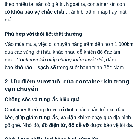
theo nhiều tài sản có giá trị. Ngoài ra, container kín còn
có
khóa bảo vệ chắc chắn
, tránh bị xâm nhập hay mất
mát.
Phù hợp với thời tiết thất thường
Vào mùa mưa, việc di chuyển hàng trăm đến hơn 1.000km
qua các vùng khí hậu khác nhau dễ khiến đồ đạc ẩm
mốc.
Container kín giúp chống thấm tuyệt đối
, đảm
bảo
khô ráo – sạch sẽ
trong suốt hành trình Bắc Nam.
2. Ưu điểm vượt trội của container kín trong
vận chuyển
Chống sốc và rung lắc hiệu quả
Container thường được cố định chắc chắn trên xe đầu
kéo, giúp
giảm rung lắc, va đập
khi xe chạy qua địa hình
gồ ghề. Nhờ đó,
đồ điện tử, đồ dễ vỡ
được bảo vệ tối đa.