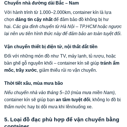
Chuyển nhà đường dài Bắc – Nam
Với hành trình từ 1.000–2.000km, container kín là lựa
chọn
đáng tin cậy nhất
để đảm bảo đồ không bị hư
hại.
Các gia đình chuyển từ Hà Nội – TP.HCM hoặc ngược
lại nên ưu tiên hình thức này để đảm bảo an toàn tuyệt đối.
Vận chuyển thiết bị điện tử, nội thất đắt tiền
Đối với những món đồ như TV, máy lạnh, tủ rượu, hoặc
bàn ghế gỗ nguyên khối – container kín sẽ giúp
tránh ẩm
mốc, trầy xước
, giảm thiểu rủi ro vận chuyển.
Thời tiết xấu, mùa mưa bão
Nếu chuyển nhà vào tháng 5–10 (mùa mưa miền Nam)
,
container kín sẽ giúp bạn
an tâm tuyệt đối
, không lo đồ bị
thấm nước hay bị dội mưa khi lên/xuống xe.
5. Loại đồ đạc phù hợp để vận chuyển bằng
container