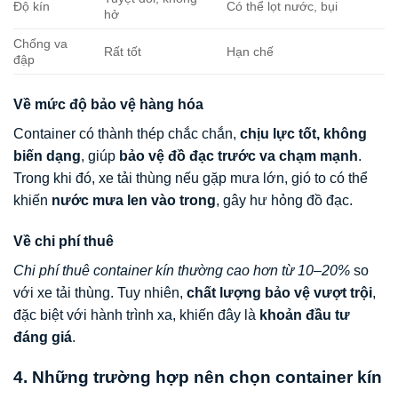
Độ kín
Có thể lọt nước, bụi
hở
Chống va
Rất tốt
Hạn chế
đập
Về mức độ bảo vệ hàng hóa
Container có thành thép chắc chắn,
chịu lực tốt, không
biến dạng
, giúp
bảo vệ đồ đạc trước va chạm mạnh
.
Trong khi đó, xe tải thùng nếu gặp mưa lớn, gió to có thể
khiến
nước mưa len vào trong
, gây hư hỏng đồ đạc.
Về chi phí thuê
Chi phí thuê container kín thường cao hơn từ 10–20%
so
với xe tải thùng. Tuy nhiên,
chất lượng bảo vệ vượt trội
,
đặc biệt với hành trình xa, khiến đây là
khoản đầu tư
đáng giá
.
4. Những trường hợp nên chọn container kín