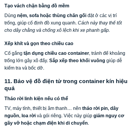
Tạo vách chặn bằng đồ mềm
Dùng
nệm, sofa hoặc thùng chăn gối
đặt ở các vị trí
trống, giúp cố định đồ xung quanh.
Cách này thay thế tốt
cho dây chằng và chống xô lệch khi xe phanh gấp.
Xếp khít và gọn theo chiều cao
Cố gắng
tận dụng chiều cao container
, tránh để khoảng
trống lớn gây xô đẩy.
Sắp xếp theo khối vuông
giúp dễ
kiểm tra và bốc dỡ.
11. Bảo vệ đồ điện tử trong container kín hiệu
quả
Tháo rời linh kiện nếu có thể
TV, máy tính, thiết bị âm thanh… nên
tháo rời pin, dây
nguồn, loa rời
và gói riêng. Việc này giúp
giảm nguy cơ
gãy vỡ hoặc chạm điện khi di chuyển
.