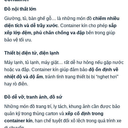
Đồ nội thất lớn
Giường, tủ, bàn ghế gỗ… là những món đồ
chiếm nhiều
diện tích và dễ trầy xước
. Container kín cho phép
sắp
xếp lớp đệm, phủ chăn chống va đập
bên trong giúp
bảo vệ tối ưu.
Thiết bị điện tử, điện lạnh
Máy lạnh, tủ lạnh, máy giặt… rất dễ hư hỏng nếu gặp nước
hoặc va đập. Container kín giúp đảm bảo
độ ổn định về
nhiệt độ và độ ẩm
, tránh tình trạng thiết bị bị “nghẹt hơi”
hay rò điện.
Đồ dễ vỡ, tranh ảnh, đồ sứ
Những món đồ trang trí, ly tách, khung ảnh cần được bảo
quản kỹ trong thùng carton và
xếp cố định trong
container kín
, hạn chế tuyệt đối xô lệch trong quá trình xe
di chuyển.