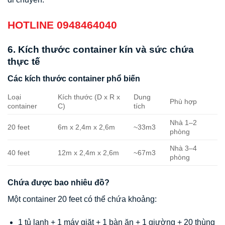
HOTLINE 0948464040
6. Kích thước container kín và sức chứa
thực tế
Các kích thước container phổ biến
Loại
Kích thước (D x R x
Dung
Phù hợp
container
C)
tích
Nhà 1–2
20 feet
6m x 2,4m x 2,6m
~33m3
phòng
Nhà 3–4
40 feet
12m x 2,4m x 2,6m
~67m3
phòng
Chứa được bao nhiêu đồ?
Một container 20 feet có thể chứa khoảng:
1 tủ lạnh + 1 máy giặt + 1 bàn ăn + 1 giường + 20 thùng