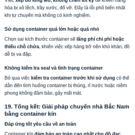
Việc
xếp đồ lỏng lẻo, không chèn lót kỹ
dễ khiến hàng
hóa bị xô lệch, trầy xước, đổ vỡ. Đây là lỗi phổ biến nhất
khi tự chuyển mà không có kinh nghiệm.
Sử dụng container quá lớn hoặc quá nhỏ
Chọn sai kích thước container sẽ
lãng phí chi phí hoặc
thiếu chỗ chứa
, khiến việc xếp hàng trở nên khó khăn, đồ
dễ bị va đập.
Không kiểm tra seal và tình trạng container
Bỏ qua việc
kiểm tra container trước khi sử dụng
có thể
dẫn đến tình huống container bị thủng, rỉ nước hoặc niêm
phong không đảm bảo, gây mất mát.
19. Tổng kết: Giải pháp chuyển nhà Bắc Nam
bằng container kín
Đáp ứng tốt yêu cầu về an toàn
Container kín
đảm bảo an toàn cao nhất cho đồ đạc
,