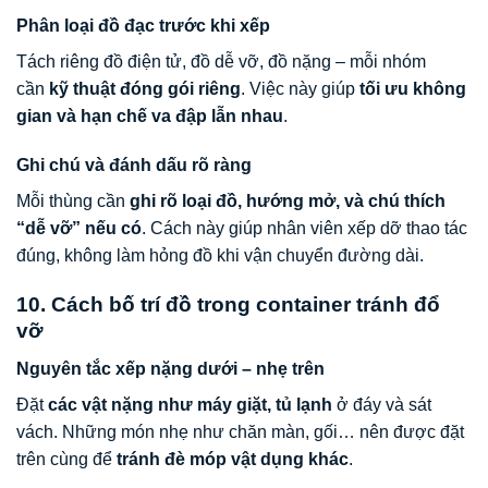
Phân loại đồ đạc trước khi xếp
Tách riêng đồ điện tử, đồ dễ vỡ, đồ nặng – mỗi nhóm
cần
kỹ thuật đóng gói riêng
. Việc này giúp
tối ưu không
gian và hạn chế va đập lẫn nhau
.
Ghi chú và đánh dấu rõ ràng
Mỗi thùng cần
ghi rõ loại đồ, hướng mở, và chú thích
“dễ vỡ” nếu có
. Cách này giúp nhân viên xếp dỡ thao tác
đúng, không làm hỏng đồ khi vận chuyển đường dài.
10. Cách bố trí đồ trong container tránh đổ
vỡ
Nguyên tắc xếp nặng dưới – nhẹ trên
Đặt
các vật nặng như máy giặt, tủ lạnh
ở đáy và sát
vách. Những món nhẹ như chăn màn, gối… nên được đặt
trên cùng để
tránh đè móp vật dụng khác
.