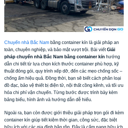
Chuyển nhà Bắc Nam
bằng container kín là giải pháp an
toàn, chuyên nghiệp, và bảo mật vượt trội. Bài viết
Giải
pháp chuyển nhà Bắc Nam bằng container kín
hướng
dẫn chi tiết từ lựa chọn kích thước container phù hợp, kỹ
thuật đóng gói, quy trình xếp dỡ, đến các mẹo chống sốc –
chống ẩm hiệu quả. Đồng thời, bạn sẽ biết cách phân loại
đồ đạc, bảo vệ thiết bị điện tử, nội thất cồng kềnh, và tối ưu
hóa chi phí vận chuyển. Từng bước được trình bày kèm
bảng biểu, hình ảnh và hướng dẫn dễ hiểu.
Ngoài ra, bạn còn được giới thiệu giải pháp trọn gói đi kèm
container kín giúp tiết kiệm thời gian, công sức, đặc biệt
hữu ích với các gia đình bận rộn. Đây là cẩm nang hữu ích