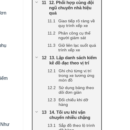
12. Phối hợp cùng đội
ngũ chuyển nhà hiệu
 đơn
quả
Giao tiếp rõ ràng về
quy trình xếp xe
Phân công cụ thể
người giám sát
Giữ liên lạc suốt quá
phụ
trình xếp xe
13. Lập danh sách kiểm
kê đồ đạc theo vị trí
Ghi chú từng vị trí
trong xe tương ứng
hiếm
món đồ
Sử dụng bảng theo
dõi đơn giản
Đối chiếu khi dỡ
hàng
14. Tối ưu khi vận
chuyển nhiều chặng
. Như
Sắp đồ theo lộ trình
dỡ hàng