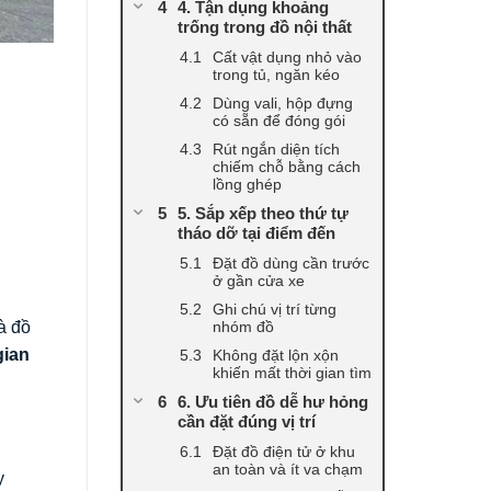
4. Tận dụng khoảng
trống trong đồ nội thất
Cất vật dụng nhỏ vào
trong tủ, ngăn kéo
Dùng vali, hộp đựng
có sẵn để đóng gói
Rút ngắn diện tích
chiếm chỗ bằng cách
lồng ghép
5. Sắp xếp theo thứ tự
tháo dỡ tại điểm đến
Đặt đồ dùng cần trước
ở gần cửa xe
Ghi chú vị trí từng
nhóm đồ
là đồ
gian
Không đặt lộn xộn
khiến mất thời gian tìm
6. Ưu tiên đồ dễ hư hỏng
cần đặt đúng vị trí
Đặt đồ điện tử ở khu
an toàn và ít va chạm
y