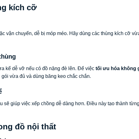
ng kích cỡ
ặc vận chuyển, dễ bị móp méo. Hãy dùng các thùng kích cỡ vừ
thùng
ưa kể dễ vỡ nếu có đồ nặng đè lên. Để việc
tối ưu hóa không 
 gói vừa đủ và dùng băng keo chắc chắn.
ể
 sẽ giúp việc xếp chồng dễ dàng hơn. Điều này tạo thành từng
ong đồ nội thất