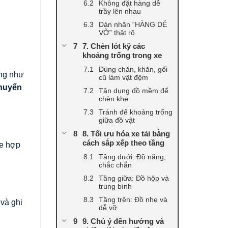
Không đặt hàng dễ
trầy lên nhau
Dán nhãn “HÀNG DỄ
VỠ” thật rõ
7. Chèn lót kỹ các
khoảng trống trong xe
Dùng chăn, khăn, gối
ặng như
cũ làm vật đệm
chuyển
Tận dụng đồ mềm để
chèn khe
Tránh để khoảng trống
giữa đồ vật
8. Tối ưu hóa xe tải bằng
cách sắp xếp theo tầng
xe hợp
Tầng dưới: Đồ nặng,
chắc chắn
Tầng giữa: Đồ hộp và
trung bình
Tầng trên: Đồ nhẹ và
 và ghi
dễ vỡ
9. Chú ý đến hướng và