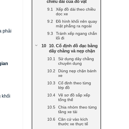
chiều dài của đồ vật
Xếp đồ dài theo chiều
dọc xe
Đồ hình khối nên quay
mặt phẳng ra ngoài
a phải
Tránh xếp ngang chắn
lối đi
10. Cố định đồ đạc bằng
dây chằng và nẹp chặn
Sử dụng dây chằng
chuyên dụng
gian
Dùng nẹp chặn bánh
xe
Cố định theo từng
lớp đồ
Vẽ sơ đồ sắp xếp
 khối
tổng thể
Chia nhóm theo từng
tầng xe tải
Căn cứ vào kích
thước xe thực tế