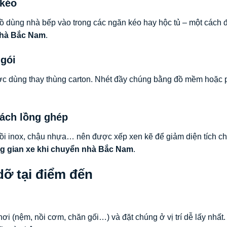
 kéo
 đồ dùng nhà bếp vào trong các ngăn kéo hay hộc tủ – một cách
 nhà Bắc Nam
.
 gói
ợc dùng thay thùng carton. Nhét đầy chúng bằng đồ mềm hoặc 
cách lồng ghép
ồi inox, chậu nhựa… nên được xếp xen kẽ để giảm diện tích c
ng gian xe khi chuyển nhà Bắc Nam
.
dỡ tại điểm đến
ơi (nệm, nồi cơm, chăn gối…) và đặt chúng ở vị trí dễ lấy nhất