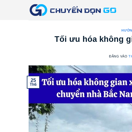
Bỏ
qua
nội
dung
HƯỚN
Tối ưu hóa không g
ĐĂNG VÀO
T
25
Th6