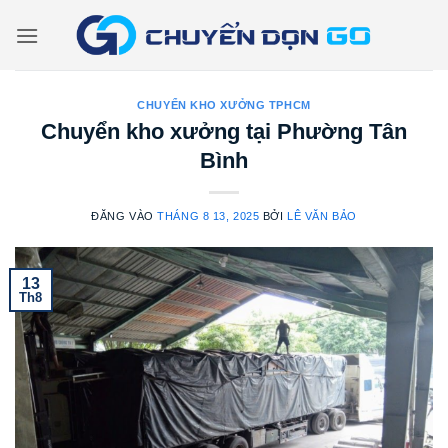
Bỏ
qua
nội
dung
CHUYỂN KHO XƯỞNG TPHCM
Chuyển kho xưởng tại Phường Tân
Bình
ĐĂNG VÀO
THÁNG 8 13, 2025
BỞI
LÊ VĂN BẢO
13
Th8