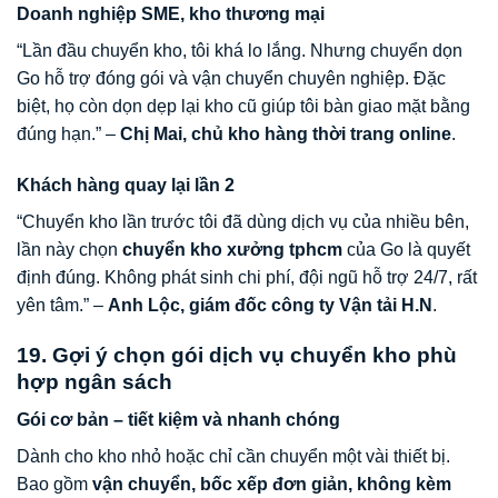
Doanh nghiệp SME, kho thương mại
“Lần đầu chuyển kho, tôi khá lo lắng. Nhưng chuyển dọn
Go hỗ trợ đóng gói và vận chuyển chuyên nghiệp. Đặc
biệt, họ còn dọn dẹp lại kho cũ giúp tôi bàn giao mặt bằng
đúng hạn.” –
Chị Mai, chủ kho hàng thời trang online
.
Khách hàng quay lại lần 2
“Chuyển kho lần trước tôi đã dùng dịch vụ của nhiều bên,
lần này chọn
chuyển kho xưởng tphcm
của Go là quyết
định đúng. Không phát sinh chi phí, đội ngũ hỗ trợ 24/7, rất
yên tâm.” –
Anh Lộc, giám đốc công ty Vận tải H.N
.
19. Gợi ý chọn gói dịch vụ chuyển kho phù
hợp ngân sách
Gói cơ bản – tiết kiệm và nhanh chóng
Dành cho kho nhỏ hoặc chỉ cần chuyển một vài thiết bị.
Bao gồm
vận chuyển, bốc xếp đơn giản, không kèm