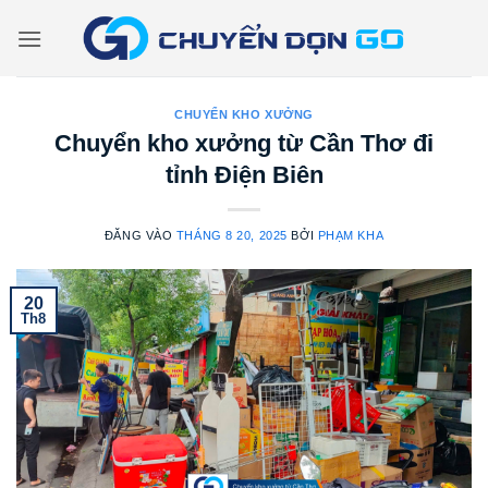
Bỏ
qua
nội
dung
CHUYỂN KHO XƯỞNG
Chuyển kho xưởng từ Cần Thơ đi
tỉnh Điện Biên
ĐĂNG VÀO
THÁNG 8 20, 2025
BỞI
PHẠM KHA
20
Th8