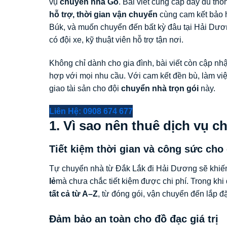
vụ
chuyển nhà Go
. Bài viết cung cấp đầy đủ thô
hỗ trợ, thời gian vận chuyển
cùng cam kết bảo 
Búk, và muốn chuyển đến bất kỳ đâu tại Hải Dư
có đội xe, kỹ thuật viên hỗ trợ tận nơi.
Không chỉ dành cho gia đình, bài viết còn cập nhậ
hợp với mọi nhu cầu. Với cam kết đền bù, làm việ
giao tài sản cho đội
chuyển nhà trọn gói
này.
Liên Hệ: 0908 674 677
1. Vì sao nên thuê dịch vụ 
Tiết kiệm thời gian và công sức cho 
Tự chuyển nhà từ Đắk Lắk đi Hải Dương sẽ khiến
lẻ
mà chưa chắc tiết kiệm được chi phí. Trong kh
tất cả từ A–Z
, từ đóng gói, vận chuyển đến lắp đặ
Đảm bảo an toàn cho đồ đạc giá trị