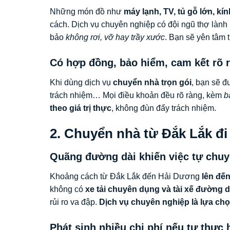
Những món đồ như
máy lạnh, TV, tủ gỗ lớn, kí
cách. Dịch vụ chuyên nghiệp có đội ngũ thợ lành
bảo
không rơi, vỡ hay trầy xước
. Bạn sẽ yên tâm t
Có hợp đồng, bảo hiểm, cam kết rõ 
Khi dùng dịch vụ
chuyển nhà trọn gói
, bạn sẽ 
trách nhiệm… Mọi điều khoản đều rõ ràng, kèm
b
theo giá trị thực
, không đùn đẩy trách nhiệm.
2. Chuyển nhà từ Đắk Lắk đ
Quãng đường dài khiến việc tự chuyể
Khoảng cách từ Đắk Lắk đến Hải Dương
lên đế
không có
xe tải chuyên dụng và tài xế đường d
rủi ro va đập.
Dịch vụ chuyên nghiệp là lựa chọ
Phát sinh nhiều chi phí nếu tự thực 