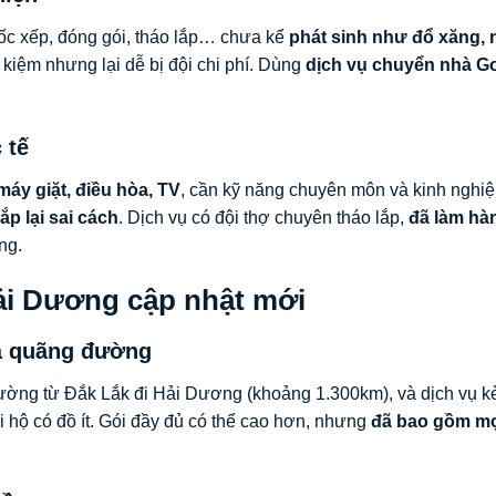
bốc xếp, đóng gói, tháo lắp… chưa kể
phát sinh như đổ xăng, 
 kiệm nhưng lại dễ bị đội chi phí. Dùng
dịch vụ chuyển nhà G
 tế
máy giặt, điều hòa, TV
, cần kỹ năng chuyên môn và kinh nghi
ắp lại sai cách
. Dịch vụ có đội thợ chuyên tháo lắp,
đã làm hà
ng.
Hải Dương cập nhật mới
và quãng đường
ường từ Đắk Lắk đi Hải Dương (khoảng 1.300km), và dịch vụ 
i hộ có đồ ít. Gói đầy đủ có thể cao hơn, nhưng
đã bao gồm mọ