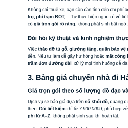
Không chỉ thuê xe, bạn còn cần tính đến chi phí 
trọ, phí trạm BOT,…
Tự thực hiện nghe có vẻ tiết
có
giá trọn gói rõ ràng
, không phát sinh bất ngờ.
Đòi hỏi kỹ thuật và kinh nghiệm thực
Việc
tháo dỡ tủ gỗ, giường tầng, quấn bảo vệ 
tiễn. Nếu tự làm dễ gây hư hỏng hoặc
mất công l
trăm đơn đường dài
, xử lý mọi tình huống dễ dà
3. Bảng giá chuyển nhà đi 
Giá trọn gói theo số lượng đồ đạc 
Dịch vụ sẽ báo giá dựa trên
số khối đồ
, quãng đ
theo.
Gói tiết kiệm
chỉ từ
7.900.000đ
, phù hợp vớ
phí từ A–Z
, không phát sinh sau khi hoàn tất.