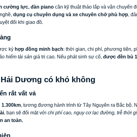
nh cường lực, đàn piano
cần kỹ thuật tháo lắp và vận chuyển 
 nghề,
dụng cụ chuyên dụng và xe chuyên chở phù hợp
, đ
uyệt đối khi giao đồ.
ràng
được ký
hợp đồng minh bạch
: thời gian, chi phí, phương tiện, 
ảo hiểm tài sản
giá trị cao. Nếu phát sinh sự cố,
được đền bù 
i Hải Dương có khó không
n rất vất vả
n 1.300km
, tương đương hành trình từ Tây Nguyên ra Bắc bộ. 
ài
, bạn sẽ đối mặt với
chi phí cao, nguy cơ lạc đường, trễ thời g
n an toàn.
hiện