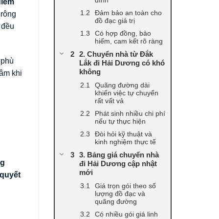
điểm
Đảm bảo an toàn cho
Krông
đồ đạc giá trị
ụ đều
Có hợp đồng, bảo
hiểm, cam kết rõ ràng
2. Chuyển nhà từ Đắk
 phù
Lắk đi Hải Dương có khó
không
tâm khi
Quãng đường dài
khiến việc tự chuyển
rất vất vả
Phát sinh nhiều chi phí
nếu tự thực hiện
Đòi hỏi kỹ thuật và
kinh nghiệm thực tế
3. Bảng giá chuyển nhà
ng
đi Hải Dương cập nhật
mới
 quyết
Giá trọn gói theo số
lượng đồ đạc và
quãng đường
Có nhiều gói giá linh