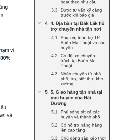
hoạt theo nhu cầu
đúng
Được tư vấn kỹ càng
ảm
trước khi báo giá
4. Địa bàn tại Đắk Lắk hỗ
trợ chuyển nhà tận nơi
Phục vụ toàn bộ TP.
Buôn Ma Thuột và các
huyện
phạm vi
Có đội xe chuyên
100%
trách tại Buôn Ma
Thuột
Nhận chuyển từ nhà
phố, trọ, biệt thự, kho
xưởng
5. Giao hàng tận nhà tại
mọi huyện của Hải
Dương
Nếu
Phủ sóng tất cả các
ian
và
huyện và thành phố
Có hỗ trợ nâng hàng
lên cao tầng
Chủ động sắp xếp thời