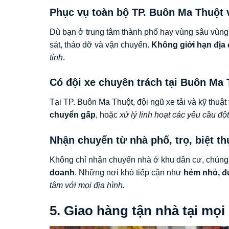
Phục vụ toàn bộ TP. Buôn Ma Thuột 
Dù bạn ở trung tâm thành phố hay vùng sâu vùn
sát, tháo dỡ và vận chuyển.
Không giới hạn địa
tỉnh
.
Có đội xe chuyên trách tại Buôn Ma 
Tại TP. Buôn Ma Thuột, đội ngũ xe tải và kỹ thuật
chuyển gấp
, hoặc
xử lý linh hoạt các yêu cầu đột
Nhận chuyển từ nhà phố, trọ, biệt t
Không chỉ nhận chuyển nhà ở khu dân cư, chúng 
doanh
. Những nơi khó tiếp cận như
hẻm nhỏ, đ
tâm với mọi địa hình.
5. Giao hàng tận nhà tại mọ