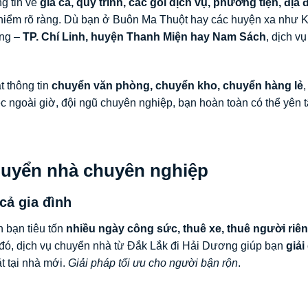
ng tin về
giá cả, quy trình, các gói dịch vụ, phương tiện, địa 
hiểm rõ ràng. Dù bạn ở Buôn Ma Thuột hay các huyện xa như 
ơng –
TP. Chí Linh, huyện Thanh Miện hay Nam Sách
, dịch v
t thông tin
chuyển văn phòng, chuyển kho, chuyển hàng lẻ
,
c ngoài giờ, đội ngũ chuyên nghiệp, bạn hoàn toàn có thể yên 
chuyển nhà chuyên nghiệp
cả gia đình
 bạn tiêu tốn
nhiều ngày công sức, thuê xe, thuê người riê
i đó, dịch vụ chuyển nhà từ Đắk Lắk đi Hải Dương giúp bạn
giải
t tại nhà mới.
Giải pháp tối ưu cho người bận rộn
.