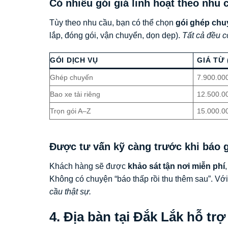
Có nhiều gói giá linh hoạt theo nhu 
Tùy theo nhu cầu, bạn có thể chọn
gói ghép chu
lắp, đóng gói, vận chuyển, dọn dẹp).
Tất cả đều c
GÓI DỊCH VỤ
GIÁ TỪ 
Ghép chuyến
7.900.00
Bao xe tải riêng
12.500.0
Trọn gói A–Z
15.000.0
Được tư vấn kỹ càng trước khi báo g
Khách hàng sẽ được
khảo sát tận nơi miễn phí
Không có chuyện “báo thấp rồi thu thêm sau”. Vớ
cầu thật sự.
4. Địa bàn tại Đắk Lắk hỗ tr