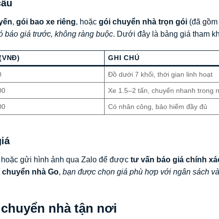
cầu
yến
,
gói bao xe riêng
, hoặc
gói chuyển nhà trọn gói
(đã gồm 
ó báo giá trước, không ràng buộc
. Dưới đây là bảng giá tham k
(VNĐ)
GHI CHÚ
0
Đồ dưới 7 khối, thời gian linh hoạt
00
Xe 1.5–2 tấn, chuyển nhanh trong 
00
Có nhân công, bảo hiểm đầy đủ
iá
, hoặc gửi hình ảnh qua Zalo để được
tư vấn báo giá chính xá
i
chuyển nhà Go
,
bạn được chọn giá phù hợp với ngân sách v
ợ chuyển nhà tận nơi