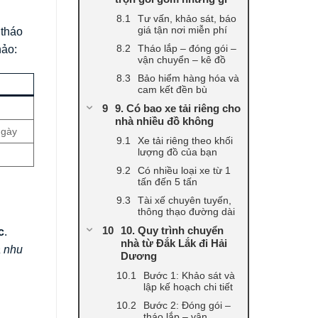
Tư vấn, khảo sát, báo
giá tận nơi miễn phí
tháo
Tháo lắp – đóng gói –
hảo:
vận chuyển – kê đồ
Bảo hiểm hàng hóa và
cam kết đền bù
9. Có bao xe tải riêng cho
nhà nhiều đồ không
ngày
Xe tải riêng theo khối
lượng đồ của bạn
Có nhiều loại xe từ 1
tấn đến 5 tấn
Tài xế chuyên tuyến,
thông thạo đường dài
10. Quy trình chuyển
c
.
nhà từ Đắk Lắk đi Hải
à nhu
Dương
Bước 1: Khảo sát và
lập kế hoạch chi tiết
Bước 2: Đóng gói –
tháo lắp – vận