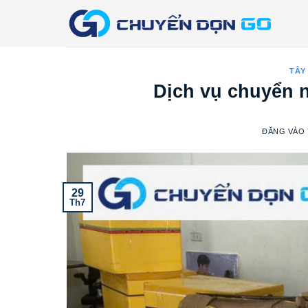
Bỏ
qua
nội
dung
TÂY
Dịch vụ chuyển 
ĐĂNG VÀO
29
Th7