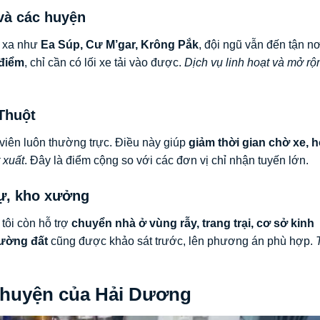
và các huyện
g xa như
Ea Súp, Cư M’gar, Krông Pắk
, đội ngũ vẫn đến tận n
 điểm
, chỉ cần có lối xe tải vào được.
Dịch vụ linh hoạt và mở rộ
Thuột
 viên luôn thường trực. Điều này giúp
giảm thời gian chờ xe, h
 xuất
. Đây là điểm cộng so với các đơn vị chỉ nhận tuyến lớn.
hự, kho xưởng
tôi còn hỗ trợ
chuyển nhà ở vùng rẫy, trang trại, cơ sở kinh
ường đất
cũng được khảo sát trước, lên phương án phù hợp.
i huyện của Hải Dương