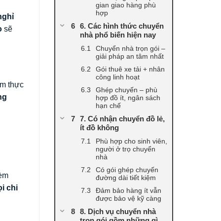
gian giao hàng phù
hợp
nghỉ
6. Các hình thức chuyển
o
sẽ
nhà phổ biến hiện nay
Chuyển nhà trọn gói –
giải pháp an tâm nhất
Gói thuê xe tải + nhân
công linh hoạt
ệm thực
Ghép chuyến – phù
ng
hợp đồ ít, ngân sách
hạn chế
7. Có nhận chuyển đồ lẻ,
ít đồ không
Phù hợp cho sinh viên,
người ở trọ chuyển
nhà
Có gói ghép chuyến
kèm
đường dài tiết kiệm
i chi
Đảm bảo hàng ít vẫn
được bảo vệ kỹ càng
8. Dịch vụ chuyển nhà
trọn gói gồm những gì