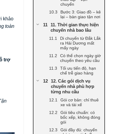
chuyển
Bước 3: Giao đồ – kê
lại – bàn giao tận nơi
ơi khảo
11. Thời gian thực hiện
ng toàn
chuyển nhà bao lâu
Di chuyển từ Đắk Lắk
ra Hải Dương mất
mấy ngày
Có thể chọn ngày giờ
ỗ trợ
chuyển theo yêu cầu
Tối ưu tiến độ, hạn
chế trễ giao hàng
12. Các gói dịch vụ
chuyển nhà phù hợp
từng nhu cầu
Gói cơ bản: chỉ thuê
Tận
xe và tài xế
Gói tiêu chuẩn: có
bốc xếp, không đóng
gói
Gói đầy đủ: chuyển