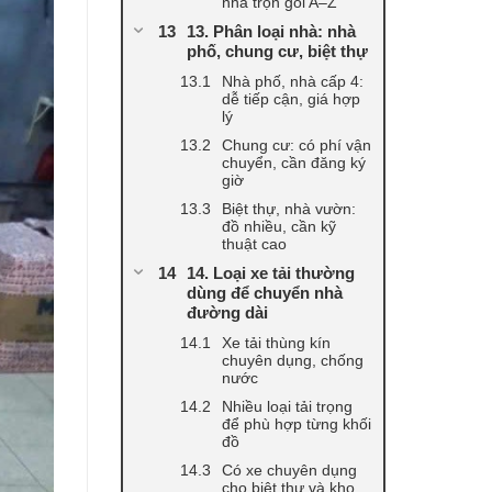
nhà trọn gói A–Z
13. Phân loại nhà: nhà
phố, chung cư, biệt thự
Nhà phố, nhà cấp 4:
dễ tiếp cận, giá hợp
lý
Chung cư: có phí vận
chuyển, cần đăng ký
giờ
Biệt thự, nhà vườn:
đồ nhiều, cần kỹ
thuật cao
14. Loại xe tải thường
dùng để chuyển nhà
đường dài
Xe tải thùng kín
chuyên dụng, chống
nước
Nhiều loại tải trọng
để phù hợp từng khối
đồ
Có xe chuyên dụng
cho biệt thự và kho