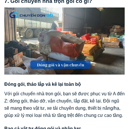
7. Gói chuyển nhà trọn gói có gì?
Đóng gói, tháo lắp và kê lại toàn bộ
Với gói chuyển nhà trọn gói, bạn sẽ được phục vụ từ A đến
Z: đóng gói, tháo dỡ, vận chuyển, lắp đặt, kê lại. Đội ngũ
sẽ mang theo vật tư, xe tải chuyên dụng, thiết bị nâng/hạ,
giúp xử lý mọi loại nhà từ tầng trệt đến chung cư cao tầng.
Bao cả vật tư đóng gói và nhân lực