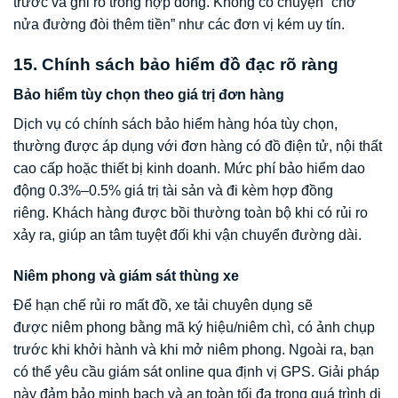
trước và ghi rõ trong hợp đồng. Không có chuyện “chở
nửa đường đòi thêm tiền” như các đơn vị kém uy tín.
15. Chính sách bảo hiểm đồ đạc rõ ràng
Bảo hiểm tùy chọn theo giá trị đơn hàng
Dịch vụ có chính sách bảo hiểm hàng hóa tùy chọn,
thường được áp dụng với đơn hàng có đồ điện tử, nội thất
cao cấp hoặc thiết bị kinh doanh. Mức phí bảo hiểm dao
động 0.3%–0.5% giá trị tài sản và đi kèm hợp đồng
riêng. Khách hàng được bồi thường toàn bộ khi có rủi ro
xảy ra, giúp an tâm tuyệt đối khi vận chuyển đường dài.
Niêm phong và giám sát thùng xe
Để hạn chế rủi ro mất đồ, xe tải chuyên dụng sẽ
được niêm phong bằng mã ký hiệu/niêm chì, có ảnh chụp
trước khi khởi hành và khi mở niêm phong. Ngoài ra, bạn
có thể yêu cầu giám sát online qua định vị GPS. Giải pháp
này đảm bảo minh bạch và an toàn tối đa trong quá trình di