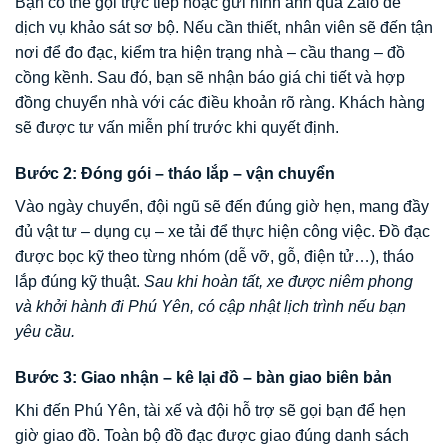
Bạn có thể gọi trực tiếp hoặc gửi hình ảnh qua Zalo để
dịch vụ khảo sát sơ bộ. Nếu cần thiết, nhân viên sẽ đến tận
nơi để đo đạc, kiểm tra hiện trạng nhà – cầu thang – đồ
cồng kềnh. Sau đó, bạn sẽ nhận báo giá chi tiết và hợp
đồng chuyển nhà với các điều khoản rõ ràng. Khách hàng
sẽ được tư vấn miễn phí trước khi quyết định.
Bước 2: Đóng gói – tháo lắp – vận chuyển
Vào ngày chuyển, đội ngũ sẽ đến đúng giờ hẹn, mang đầy
đủ vật tư – dụng cụ – xe tải để thực hiện công việc. Đồ đạc
được bọc kỹ theo từng nhóm (dễ vỡ, gỗ, điện tử…), tháo
lắp đúng kỹ thuật.
Sau khi hoàn tất, xe được niêm phong
và khởi hành đi Phú Yên, có cập nhật lịch trình nếu bạn
yêu cầu.
Bước 3: Giao nhận – kê lại đồ – bàn giao biên bản
Khi đến Phú Yên, tài xế và đội hỗ trợ sẽ gọi bạn để hẹn
giờ giao đồ. Toàn bộ đồ đạc được giao đúng danh sách