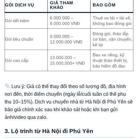
GIÁ THAM
GÓI DỊCH VỤ
BAO GỒM
KHẢO
6.000.000 –
Thuê xe tải + tài xế,
Gói tiết kiệm
8.000.000 VNĐ
không bao đóng gói
Đóng gói, tháo lắp
9.000.000 –
Gói tiêu chuẩn
cơ bản, vận chuyển,
12.000.000 VNĐ
kê lại
Bao xe riêng, kỹ
13.000.000 –
Gói cao cấp
thuật tháo thiết bị,
15.000.000+ VNĐ
bảo hiểm đồ đạc
Lưu ý: Giá có thể thay đổi theo số lượng đồ, địa hình
nơi đến, thời điểm chuyển (ngày lễ/cuối tuần có thể phụ
thu 10–15%). Dịch vụ chuyển nhà từ Hà Nội đi Phú Yên sẽ
báo giá chính xác sau khi khảo sát hoặc khi bạn gửi
ảnh/video qua zalo.
3. Lộ trình từ Hà Nội đi Phú Yên