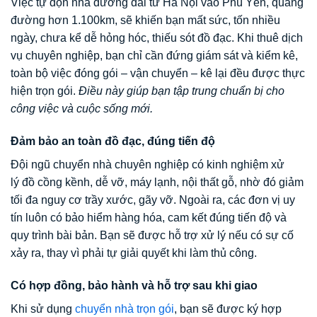
Việc tự dọn nhà đường dài từ Hà Nội vào Phú Yên, quãng
đường hơn 1.100km, sẽ khiến bạn mất sức, tốn nhiều
ngày, chưa kể dễ hỏng hóc, thiếu sót đồ đạc. Khi thuê dịch
vụ chuyên nghiệp, bạn chỉ cần đứng giám sát và kiểm kê,
toàn bộ việc đóng gói – vận chuyển – kê lại đều được thực
hiện trọn gói.
Điều này giúp bạn tập trung chuẩn bị cho
công việc và cuộc sống mới.
Đảm bảo an toàn đồ đạc, đúng tiến độ
Đội ngũ chuyển nhà chuyên nghiệp có kinh nghiệm xử
lý đồ cồng kềnh, dễ vỡ, máy lạnh, nội thất gỗ, nhờ đó giảm
tối đa nguy cơ trầy xước, gãy vỡ. Ngoài ra, các đơn vị uy
tín luôn có bảo hiểm hàng hóa, cam kết đúng tiến độ và
quy trình bài bản. Bạn sẽ được hỗ trợ xử lý nếu có sự cố
xảy ra, thay vì phải tự giải quyết khi làm thủ công.
Có hợp đồng, bảo hành và hỗ trợ sau khi giao
Khi sử dụng
chuyển nhà trọn gói
, bạn sẽ được ký hợp