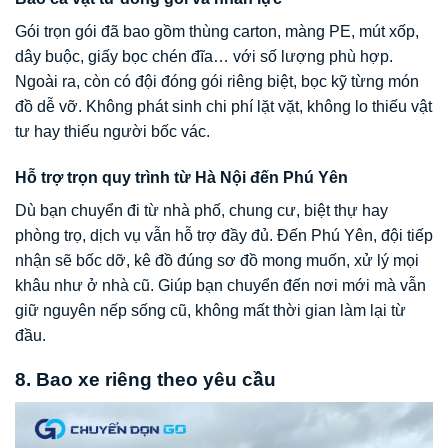
Gói trọn gói đã bao gồm thùng carton, màng PE, mút xốp,
dây buộc, giấy bọc chén đĩa… với số lượng phù hợp.
Ngoài ra, còn có đội đóng gói riêng biệt, bọc kỹ từng món
đồ dễ vỡ. Không phát sinh chi phí lặt vặt, không lo thiếu vật
tư hay thiếu người bốc vác.
Hỗ trợ trọn quy trình từ Hà Nội đến Phú Yên
Dù bạn chuyển đi từ nhà phố, chung cư, biệt thự hay
phòng trọ, dịch vụ vẫn hỗ trợ đầy đủ. Đến Phú Yên, đội tiếp
nhận sẽ bốc dỡ, kê đồ đúng sơ đồ mong muốn, xử lý mọi
khâu như ở nhà cũ. Giúp bạn chuyển đến nơi mới mà vẫn
giữ nguyên nếp sống cũ, không mất thời gian làm lại từ
đầu.
8. Bao xe riêng theo yêu cầu