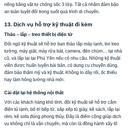
riêng bằng vật tư chống sốc 3 lớp. Tất cả nhằm đảm bảo
an toàn tuyệt đối trong suốt quá trình di chuyển.
13. Dịch vụ hỗ trợ kỹ thuật đi kèm
Tháo – lắp – treo thiết bị điện tử
Đội ngũ kỹ thuật sẽ hỗ trợ bạn tháo lắp máy lạnh, tivi treo
tường, máy giặt, máy rửa bát, camera, đèn chùm… tại nhà
cũ, và lắp lại tại Phú Yên nếu có nhu cầu. Những kỹ thuật
viên được huấn luyện bài bản, có dụng cụ chuyên dùng,
đảm bảo thẩm mỹ và kỹ thuật. Không lo dây rối, ốc thiếu
hay làm hỏng tường nhà mới.
Cài đặt lại hệ thống nội thất
Với các khách hàng khó tính, đội kỹ thuật sẽ hỗ trợ cắm
điện tủ lạnh, bố trí bếp từ, sắp xếp tủ giày, kệ sách, lắp lại
rèm, kê sofa đúng phong thủy. Đây là điểm cộng giúp dịch
vụ không chỉ là vận chuyển, mà còn là đồng hành xây tổ