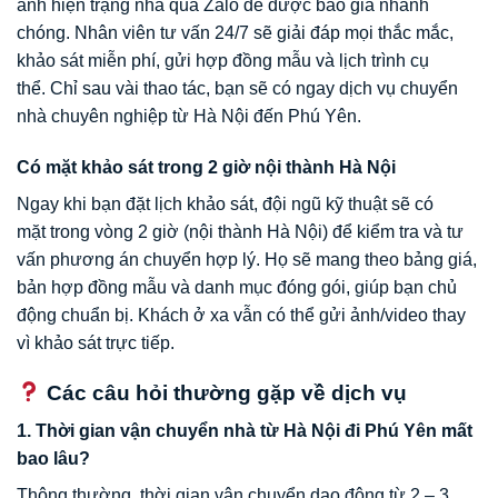
ảnh hiện trạng nhà qua Zalo để được báo giá nhanh
chóng. Nhân viên tư vấn 24/7 sẽ giải đáp mọi thắc mắc,
khảo sát miễn phí, gửi hợp đồng mẫu và lịch trình cụ
thể. Chỉ sau vài thao tác, bạn sẽ có ngay dịch vụ chuyển
nhà chuyên nghiệp từ Hà Nội đến Phú Yên.
Có mặt khảo sát trong 2 giờ nội thành Hà Nội
Ngay khi bạn đặt lịch khảo sát, đội ngũ kỹ thuật sẽ có
mặt trong vòng 2 giờ (nội thành Hà Nội) để kiểm tra và tư
vấn phương án chuyển hợp lý. Họ sẽ mang theo bảng giá,
bản hợp đồng mẫu và danh mục đóng gói, giúp bạn chủ
động chuẩn bị. Khách ở xa vẫn có thể gửi ảnh/video thay
vì khảo sát trực tiếp.
Các câu hỏi thường gặp về dịch vụ
1. Thời gian vận chuyển nhà từ Hà Nội đi Phú Yên mất
bao lâu?
Thông thường, thời gian vận chuyển dao động từ 2 – 3