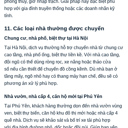
phong thủy, giờ nhập trạch. Giải pháp này đặc biệt phù
hợp với gia đình truyền thống hoặc các doanh nhân kỹ
tính.
11. Các loại nhà thường được chuyển
Chung cư, nhà phố, biệt thự tại Hà Nội
Tại Hà Nội, dịch vụ thường hỗ trợ chuyển nhà từ chung cư
cao tầng, nhà phố ống, biệt thự liền kề. Với nhà cao tầng,
đội ngũ có thể dùng ròng rọc, xe nâng hoặc tháo cửa
sổ nếu cần thiết để chuyển đồ cồng kềnh. Dù nhà bạn ở
tầng mấy, ngõ nhỏ hay có thang máy hạn chế, đều sẽ có
phương án xử lý phù hợp.
Nhà vườn, nhà cấp 4, căn hộ mới tại Phú Yên
Tại Phú Yên, khách hàng thường dọn đến nhà vườn vùng
ven, biệt thự biển, căn hộ khu đô thị mới hoặc nhà cấp 4
quê nhà. Dịch vụ sẽ khảo sát và bố trí xe tải phù hợp
với địa hình đường nhỏ, dốc hoặc đồi núi. Giúp bạn yên