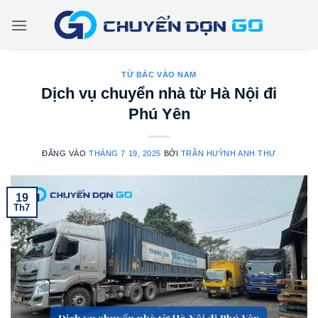
Bỏ
qua
nội
dung
TỪ BẮC VÀO NAM
Dịch vụ chuyển nhà từ Hà Nội đi
Phú Yên
ĐĂNG VÀO
THÁNG 7 19, 2025
BỞI
TRẦN HUỲNH ANH THƯ
19
Th7