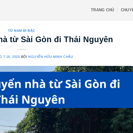
TRANG CHỦ
CHUY
TỪ NAM ĐI BẮC
hà từ Sài Gòn đi Thái Nguyên
 7 16, 2025
BỞI
NGUYỄN HỮU MINH CHÂU