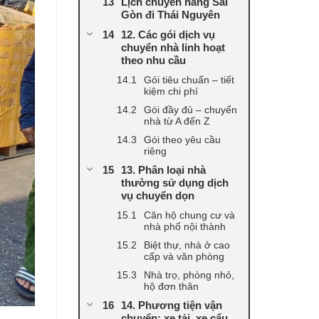
Lịch chuyển hàng Sài
Gòn đi Thái Nguyên
12. Các gói dịch vụ
chuyển nhà linh hoạt
theo nhu cầu
Gói tiêu chuẩn – tiết
kiệm chi phí
Gói đầy đủ – chuyển
nhà từ A đến Z
Gói theo yêu cầu
riêng
13. Phân loại nhà
thường sử dụng dịch
vụ chuyển dọn
Căn hộ chung cư và
nhà phố nội thành
Biệt thự, nhà ở cao
cấp và văn phòng
Nhà trọ, phòng nhỏ,
hộ đơn thân
14. Phương tiện vận
chuyển: xe tải, xe cẩu,