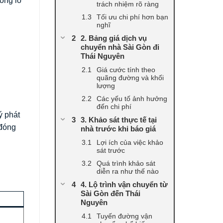
ông lo
trách nhiệm rõ ràng
Tối ưu chi phí hơn bạn
nghĩ
2. Bảng giá dịch vụ
chuyển nhà Sài Gòn đi
Thái Nguyên
Giá cước tính theo
quãng đường và khối
lượng
Các yếu tố ảnh hưởng
đến chi phí
ý phát
3. Khảo sát thực tế tại
 đóng
nhà trước khi báo giá
Lợi ích của việc khảo
sát trước
Quá trình khảo sát
diễn ra như thế nào
4. Lộ trình vận chuyển từ
Sài Gòn đến Thái
Nguyên
Tuyến đường vận