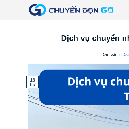
Bỏ
qua
nội
dung
Dịch vụ chuyển n
ĐĂNG VÀO
THÁNG
16
Th7