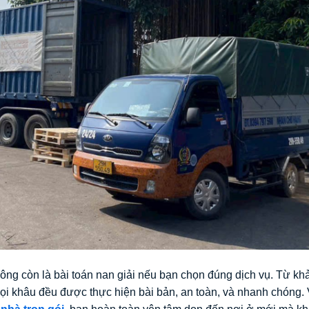
ông còn là bài toán nan giải nếu bạn chọn đúng dịch vụ. Từ khả
ọi khâu đều được thực hiện bài bản, an toàn, và nhanh chóng.