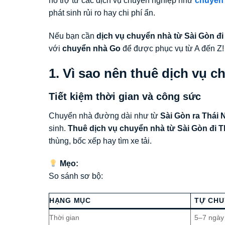
hỗ trợ từ các dịch vụ chuyên nghiệp như
chuyển 
phát sinh rủi ro hay chi phí ẩn.
Nếu bạn cần
dịch vụ chuyển nhà từ Sài Gòn đi
với
chuyển nhà Go
để được phục vụ từ A đến Z!
1. Vì sao nên thuê dịch vụ c
Tiết kiệm thời gian và công sức
Chuyển nhà đường dài như từ
Sài Gòn ra Thái
sinh.
Thuê dịch vụ chuyển nhà từ Sài Gòn đi T
thùng, bốc xếp hay tìm xe tải.
Mẹo:
So sánh sơ bộ:
HẠNG MỤC
TỰ CHU
Thời gian
5–7 ngày