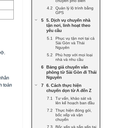
chuyển phổ biến
Quản lý lộ trình bằng
GPS
5. Dịch vụ chuyển nhà
tận nơi, linh hoạt theo
yêu cầu
Phục vụ tận nơi tại cả
Sài Gòn và Thái
Nguyên
vỡ.
Phù hợp với mọi loại
nhà và nhu cầu
Bảng giá chuyển văn
phòng từ Sài Gòn đi Thái
Nguyên
 nhân
h toán
6. Cách thực hiện
chuyển dọn từ A đến Z
Tư vấn, khảo sát và
lên kế hoạch ban đầu
Thực hiện đóng gói,
bốc xếp và vận
chuyển
Bốc xếp và sắp xếp tại