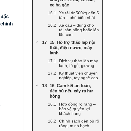
xe ba gác
Xe tải từ 500kg đến 5
 đặc
tấn – phổ biến nhất
 chính
Xe cẩu – dùng cho
tài sản nặng hoặc lên
lầu cao
15. Hỗ trợ tháo lắp nội
thất, điện nước, máy
lạnh
Dịch vụ tháo lắp máy
lạnh, tủ gỗ, giường
Kỹ thuật viên chuyên
nghiệp, tay nghề cao
16. Cam kết an toàn,
đền bù nếu xảy ra hư
hỏng
.
Hợp đồng rõ ràng –
bảo vệ quyền lợi
khách hàng
Chính sách đền bù rõ
ràng, minh bạch