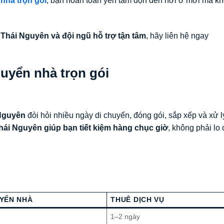
nhà trọn gói
, bạn hoàn toàn yên tâm dọn đến nơi ở mới mà kh
 Thái Nguyên và đội ngũ hỗ trợ tận tâm
, hãy liên hệ ngay
huyển nhà trọn gói
 Nguyên
đòi hỏi nhiều ngày di chuyển, đóng gói, sắp xếp và xử l
hái Nguyên giúp bạn tiết kiệm hàng chục giờ
, không phải lo
YỂN NHÀ
THUÊ DỊCH VỤ
1–2 ngày