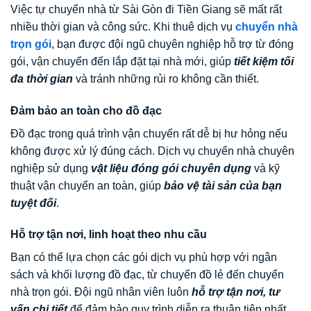
Việc tự chuyển nhà từ Sài Gòn đi Tiền Giang sẽ mất rất
nhiều thời gian và công sức. Khi thuê dịch vụ
chuyển nhà
trọn gói
, bạn được đội ngũ chuyên nghiệp hỗ trợ từ đóng
gói, vận chuyển đến lắp đặt tại nhà mới, giúp
tiết kiệm tối
đa thời gian
và tránh những rủi ro không cần thiết.
Đảm bảo an toàn cho đồ đạc
Đồ đạc trong quá trình vận chuyển rất dễ bị hư hỏng nếu
không được xử lý đúng cách. Dịch vụ chuyển nhà chuyên
nghiệp sử dụng
vật liệu đóng gói chuyên dụng
và kỹ
thuật vận chuyển an toàn, giúp
bảo vệ tài sản của bạn
tuyệt đối
.
Hỗ trợ tận nơi, linh hoạt theo nhu cầu
Bạn có thể lựa chọn các gói dịch vụ phù hợp với ngân
sách và khối lượng đồ đạc, từ chuyển đồ lẻ đến chuyển
nhà trọn gói. Đội ngũ nhân viên luôn
hỗ trợ tận nơi, tư
vấn chi tiết
để đảm bảo quy trình diễn ra thuận tiện nhất.