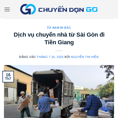
Bỏ
qua
nội
dung
TỪ NAM ĐI BẮC
Dịch vụ chuyển nhà từ Sài Gòn đi
Tiền Giang
ĐĂNG VÀO
THÁNG 7 16, 2025
BỞI
NGUYỄN THỊ HIỀN
16
Th7