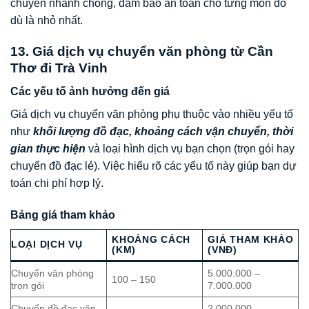
chuyển nhanh chóng, đảm bảo an toàn cho từng món đồ
dù là nhỏ nhất.
13. Giá dịch vụ chuyển văn phòng từ Cần
Thơ đi Trà Vinh
Các yếu tố ảnh hưởng đến giá
Giá dịch vụ chuyển văn phòng phụ thuộc vào nhiều yếu tố
như
khối lượng đồ đạc, khoảng cách vận chuyển, thời
gian thực hiện
và loại hình dịch vụ bạn chọn (trọn gói hay
chuyển đồ đạc lẻ). Việc hiểu rõ các yếu tố này giúp bạn dự
toán chi phí hợp lý.
Bảng giá tham khảo
KHOẢNG CÁCH
GIÁ THAM KHẢO
LOẠI DỊCH VỤ
(KM)
(VNĐ)
Chuyển văn phòng
5.000.000 –
100 – 150
trọn gói
7.000.000
Chuyển đồ đạc văn
2.000.000 –