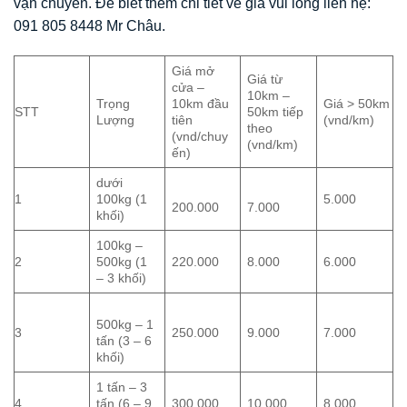
vận chuyển. Để biết thêm chi tiết về giá vui lòng liên hệ:
091 805 8448 Mr Châu.
Giá mở
Giá từ
cửa –
10km –
Trọng
10km đầu
Giá > 50km
STT
50km tiếp
Lượng
tiên
(vnd/km)
theo
(vnd/chuy
(vnd/km)
ến)
dưới
1
100kg (1
5.000
200.000
7.000
khối)
100kg –
2
500kg (1
220.000
8.000
6.000
– 3 khối)
500kg – 1
3
250.000
9.000
7.000
tấn (3 – 6
khối)
1 tấn – 3
4
tấn (6 – 9
300.000
10.000
8.000