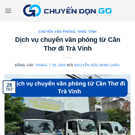
Bỏ
qua
nội
dung
CHUYỂN VĂN PHÒNG THEO TỈNH
Dịch vụ chuyển văn phòng từ Cần
Thơ đi Trà Vinh
ĐĂNG VÀO
THÁNG 7 28, 2025
BỞI
NGUYỄN HỮU MINH CHÂU
28
Th7