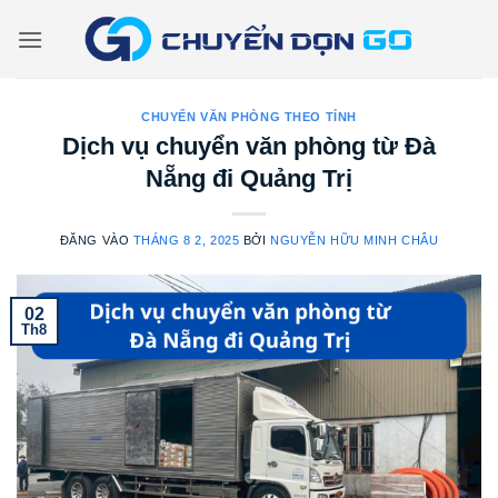
Bỏ
qua
nội
dung
CHUYỂN VĂN PHÒNG THEO TỈNH
Dịch vụ chuyển văn phòng từ Đà
Nẵng đi Quảng Trị
ĐĂNG VÀO
THÁNG 8 2, 2025
BỞI
NGUYỄN HỮU MINH CHÂU
02
Th8