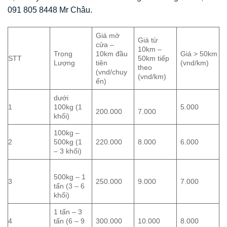
091 805 8448 Mr Châu.
Giá mở
Giá từ
cửa –
10km –
Trọng
10km đầu
Giá > 50km
STT
50km tiếp
Lượng
tiên
(vnd/km)
theo
(vnd/chuy
(vnd/km)
ến)
dưới
1
100kg (1
5.000
200.000
7.000
khối)
100kg –
2
500kg (1
220.000
8.000
6.000
– 3 khối)
500kg – 1
3
250.000
9.000
7.000
tấn (3 – 6
khối)
1 tấn – 3
4
tấn (6 – 9
300.000
10.000
8.000