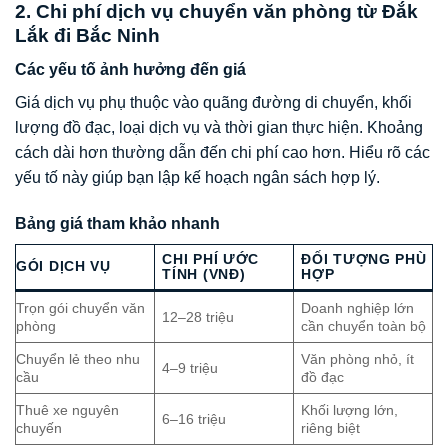
2. Chi phí dịch vụ chuyển văn phòng từ Đắk
Lắk đi Bắc Ninh
Các yếu tố ảnh hưởng đến giá
Giá dịch vụ phụ thuộc vào quãng đường di chuyển, khối
lượng đồ đạc, loại dịch vụ và thời gian thực hiện. Khoảng
cách dài hơn thường dẫn đến chi phí cao hơn. Hiểu rõ các
yếu tố này giúp bạn lập kế hoạch ngân sách hợp lý.
Bảng giá tham khảo nhanh
CHI PHÍ ƯỚC
ĐỐI TƯỢNG PHÙ
GÓI DỊCH VỤ
TÍNH (VNĐ)
HỢP
Trọn gói chuyển văn
Doanh nghiệp lớn
12–28 triệu
phòng
cần chuyển toàn bộ
Chuyển lẻ theo nhu
Văn phòng nhỏ, ít
4–9 triệu
cầu
đồ đạc
Thuê xe nguyên
Khối lượng lớn,
6–16 triệu
chuyến
riêng biệt