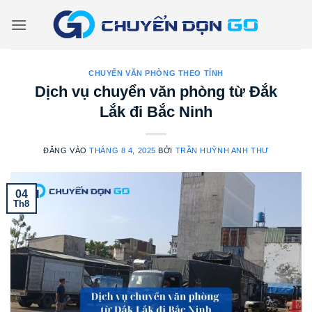
Bỏ
qua
nội
dung
CHUYỂN VĂN PHÒNG THEO TỈNH
Dịch vụ chuyển văn phòng từ Đắk
Lắk đi Bắc Ninh
ĐĂNG VÀO
THÁNG 8 4, 2025
BỞI
TRẦN HUỲNH ANH THƯ
04
Th8