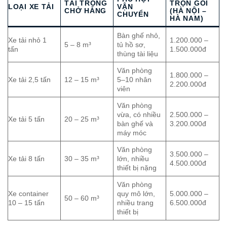
TẢI TRỌNG
TRỌN GÓI
LOẠI XE TẢI
VẬN
CHỞ HÀNG
(HÀ NỘI –
CHUYỂN
HÀ NAM)
Bàn ghế nhỏ,
Xe tải nhỏ 1
1.200.000 –
5 – 8 m³
tủ hồ sơ,
tấn
1.500.000đ
thùng tài liệu
Văn phòng
1.800.000 –
Xe tải 2,5 tấn
12 – 15 m³
5–10 nhân
2.200.000đ
viên
Văn phòng
vừa, có nhiều
2.500.000 –
Xe tải 5 tấn
20 – 25 m³
bàn ghế và
3.200.000đ
máy móc
Văn phòng
3.500.000 –
Xe tải 8 tấn
30 – 35 m³
lớn, nhiều
4.500.000đ
thiết bị nặng
Văn phòng
Xe container
quy mô lớn,
5.000.000 –
50 – 60 m³
10 – 15 tấn
nhiều trang
6.500.000đ
thiết bị