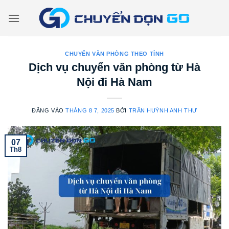
Bỏ
qua
nội
dung
CHUYỂN VĂN PHÒNG THEO TỈNH
Dịch vụ chuyển văn phòng từ Hà
Nội đi Hà Nam
ĐĂNG VÀO
THÁNG 8 7, 2025
BỞI
TRẦN HUỲNH ANH THƯ
07
Th8