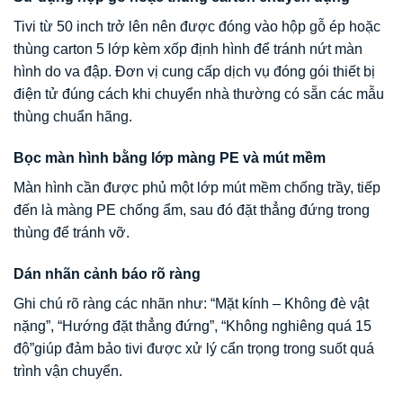
Tivi từ 50 inch trở lên nên được đóng vào hộp gỗ ép hoặc
thùng carton 5 lớp kèm xốp định hình để tránh nứt màn
hình do va đập. Đơn vị cung cấp dịch vụ đóng gói thiết bị
điện tử đúng cách khi chuyển nhà thường có sẵn các mẫu
thùng chuẩn hãng.
Bọc màn hình bằng lớp màng PE và mút mềm
Màn hình cần được phủ một lớp mút mềm chống trầy, tiếp
đến là màng PE chống ẩm, sau đó đặt thẳng đứng trong
thùng để tránh vỡ.
Dán nhãn cảnh báo rõ ràng
Ghi chú rõ ràng các nhãn như: “Mặt kính – Không đè vật
nặng”, “Hướng đặt thẳng đứng”, “Không nghiêng quá 15
độ”giúp đảm bảo tivi được xử lý cẩn trọng trong suốt quá
trình vận chuyển.