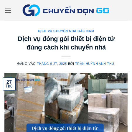
Bỏ
qua
nội
dung
DỊCH VỤ CHUYỂN NHÀ BẮC NAM
Dịch vụ đóng gói thiết bị điện tử
đúng cách khi chuyển nhà
ĐĂNG VÀO
THÁNG 6 27, 2025
BỞI
TRẦN HUỲNH ANH THƯ
27
Th6