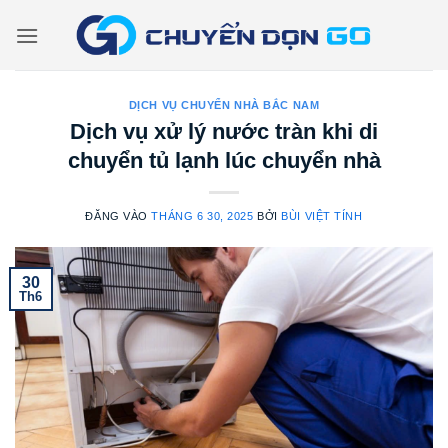
Bỏ
qua
nội
dung
DỊCH VỤ CHUYỂN NHÀ BẮC NAM
Dịch vụ xử lý nước tràn khi di
chuyển tủ lạnh lúc chuyển nhà
ĐĂNG VÀO
THÁNG 6 30, 2025
BỞI
BÙI VIỆT TÍNH
30
Th6