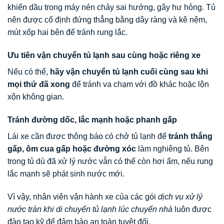
khiến dầu trong máy nén chảy sai hướng, gây hư hỏng. Tủ
nên được cố định đứng thẳng bằng dây ràng và kê nệm,
mút xốp hai bên để tránh rung lắc.
Ưu tiên vận chuyển tủ lạnh sau cùng hoặc riêng xe
Nếu có thể,
hãy vận chuyển tủ lạnh cuối cùng sau khi
mọi thứ đã xong
để tránh va chạm với đồ khác hoặc lộn
xộn không gian.
Tránh đường dốc, lắc mạnh hoặc phanh gấp
Lái xe cần được thông báo có chở tủ lạnh để
tránh thắng
gấp, ôm cua gấp hoặc đường xóc
làm nghiêng tủ. Bên
trong tủ dù đã xử lý nước vẫn có thể còn hơi ẩm, nếu rung
lắc mạnh sẽ phát sinh nước mới.
Vì vậy, nhân viên vận hành xe của các gói
dịch vụ xử lý
nước tràn khi di chuyển tủ lạnh lúc chuyển nhà
luôn được
đào tạo kỹ để đảm bảo an toàn tuyệt đối.