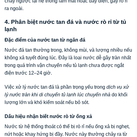
chảy ngược lại hệ thống làm mát hoặc dây điện, gây rò rỉ
ra ngoài.
4. Phân biệt nước tan đá và nước rò rỉ từ tủ
lạnh
Đặc điểm của nước tan từ ngăn đá
Nước đá tan thường trong, không mùi, và lượng nhiều nếu
không xả tuyết đúng lúc. Đây là loại nước dễ gây tràn nhất
trong quá trình vận chuyển nếu tủ lạnh chưa được ngắt
điện trước 12–24 giờ.
Việc xử lý nước tan đá là phần trọng yếu trong
dịch vụ xử
lý nước tràn khi di chuyển tủ lạnh lúc chuyển nhà
do khối
lượng lớn và khó kiểm soát nếu bỏ sót.
Dấu hiệu nhận biết nước rò từ ống xả
Nước từ hệ thống thoát có thể bị rò rỉ nếu ống xả bị nghẹt,
nứt hoặc khay hứng bị đầy. Nước này thường chảy ra từ