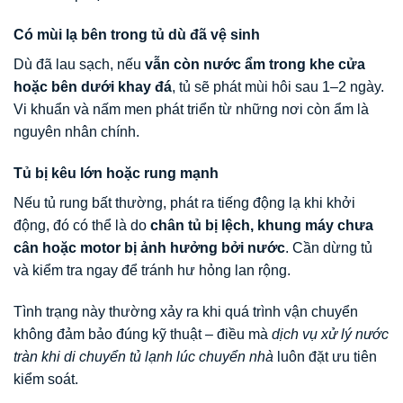
Có mùi lạ bên trong tủ dù đã vệ sinh
Dù đã lau sạch, nếu
vẫn còn nước ẩm trong khe cửa
hoặc bên dưới khay đá
, tủ sẽ phát mùi hôi sau 1–2 ngày.
Vi khuẩn và nấm men phát triển từ những nơi còn ẩm là
nguyên nhân chính.
Tủ bị kêu lớn hoặc rung mạnh
Nếu tủ rung bất thường, phát ra tiếng động lạ khi khởi
động, đó có thể là do
chân tủ bị lệch, khung máy chưa
cân hoặc motor bị ảnh hưởng bởi nước
. Cần dừng tủ
và kiểm tra ngay để tránh hư hỏng lan rộng.
Tình trạng này thường xảy ra khi quá trình vận chuyển
không đảm bảo đúng kỹ thuật – điều mà
dịch vụ xử lý nước
tràn khi di chuyển tủ lạnh lúc chuyển nhà
luôn đặt ưu tiên
kiểm soát.