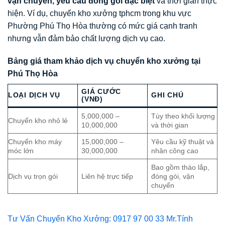
vận chuyển, yêu cầu đóng gói đặc biệt
và thời gian thực
hiện. Ví dụ, chuyển kho xưởng tphcm trong khu vực
Phường Phú Thọ Hòa thường có mức giá cạnh tranh
nhưng vẫn đảm bảo chất lượng dịch vụ cao.
Bảng giá tham khảo dịch vụ chuyển kho xưởng tại
Phú Thọ Hòa
GIÁ CƯỚC
LOẠI DỊCH VỤ
GHI CHÚ
(VNĐ)
5,000,000 –
Tùy theo khối lượng
Chuyển kho nhỏ lẻ
10,000,000
và thời gian
Chuyển kho máy
15,000,000 –
Yêu cầu kỹ thuật và
móc lớn
30,000,000
nhân công cao
Bao gồm tháo lắp,
Dịch vụ trọn gói
Liên hệ trực tiếp
đóng gói, vận
chuyển
Tư Vấn Chuyển Kho Xưởng: 0917 97 00 33 Mr.Tính