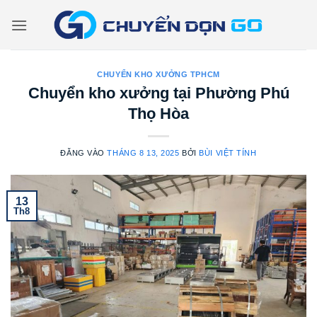
Bỏ
qua
nội
dung
CHUYỂN KHO XƯỞNG TPHCM
Chuyển kho xưởng tại Phường Phú
Thọ Hòa
ĐĂNG VÀO
THÁNG 8 13, 2025
BỞI
BÙI VIỆT TÍNH
13
Th8