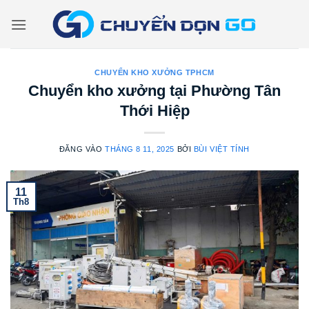
Bỏ
qua
nội
dung
CHUYỂN KHO XƯỞNG TPHCM
Chuyển kho xưởng tại Phường Tân
Thới Hiệp
ĐĂNG VÀO
THÁNG 8 11, 2025
BỞI
BÙI VIỆT TÍNH
11
Th8