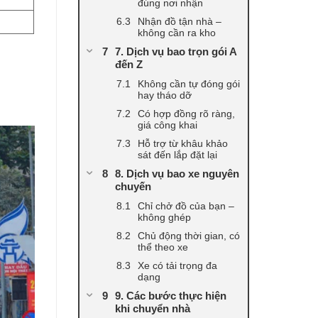
đúng nơi nhận
Nhận đồ tận nhà –
không cần ra kho
7. Dịch vụ bao trọn gói A
đến Z
Không cần tự đóng gói
hay tháo dỡ
Có hợp đồng rõ ràng,
giá công khai
Hỗ trợ từ khâu khảo
sát đến lắp đặt lại
8. Dịch vụ bao xe nguyên
chuyến
Chỉ chở đồ của bạn –
không ghép
Chủ động thời gian, có
thể theo xe
Xe có tải trọng đa
dạng
9. Các bước thực hiện
khi chuyển nhà