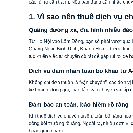
các rủi ro cần tránh. Nếu bạn đang cân nhắc chu
1. Vì sao nên thuê dịch vụ 
Quãng đường xa, địa hình nhiều đè
Từ Hà Nội vào Lâm Đồng, bạn sẽ phải vượt qua h
Quảng Ngãi, Bình Định, Khánh Hòa… trước khi lê
tục khiến việc tự chuyển đồ rất dễ gặp rủi ro: xe 
Dịch vụ đảm nhận toàn bộ khâu từ A
Không chỉ đơn thuần là “vận chuyển”, các đơn vị 
kế hoạch, đóng gói, tháo lắp, vận chuyển và lắp đặ
Đảm bảo an toàn, bảo hiểm rõ ràng
Khi thuê dịch vụ chuyên tuyến, toàn bộ hàng hóa
đồng bồi thường rõ ràng. Ngoài ra, nhiều đơn vị c
hoặc giao nhầm.