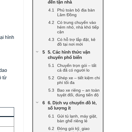
đến tận nhà
Phủ toàn bộ địa bàn
Lâm Đồng
Có trung chuyển vào
hẻm nhỏ, nhà khó tiếp
cận
ại hình
Có hỗ trợ lắp đặt, kê
đồ tại nơi mới
5. Các hình thức vận
chuyển phổ biến
Chuyển trọn gói – tất
cả đã có người lo
 dao
ồ từ
Ghép xe – tiết kiệm chi
phí tối đa
Bao xe riêng – an toàn
tuyệt đối, đúng tiến độ
6. Dịch vụ chuyển đồ lẻ,
số lượng ít
Gửi tủ lạnh, máy giặt,
bàn ghế riêng lẻ
Đóng gói kỹ, giao