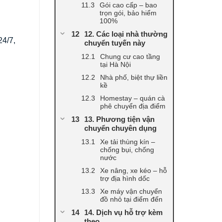
Gói cao cấp – bao
trọn gói, bảo hiểm
100%
12. Các loại nhà thường
24/7,
chuyển tuyến này
Chung cư cao tầng
tại Hà Nội
Nhà phố, biệt thự liền
kề
Homestay – quán cà
phê chuyển địa điểm
13. Phương tiện vận
chuyển chuyên dụng
Xe tải thùng kín –
chống bụi, chống
nước
Xe nâng, xe kéo – hỗ
trợ địa hình dốc
Xe máy vận chuyển
đồ nhỏ tại điểm đến
14. Dịch vụ hỗ trợ kèm
theo