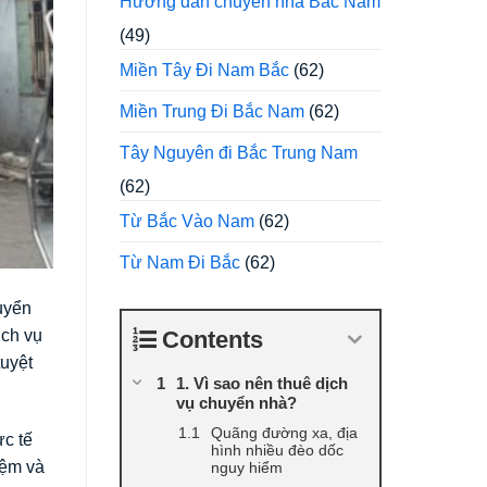
Hướng dẫn chuyển nhà Bắc Nam
(49)
Miền Tây Đi Nam Bắc
(62)
Miền Trung Đi Bắc Nam
(62)
Tây Nguyên đi Bắc Trung Nam
(62)
Từ Bắc Vào Nam
(62)
Từ Nam Đi Bắc
(62)
uyển
Contents
ịch vụ
tuyệt
1. Vì sao nên thuê dịch
vụ chuyển nhà?
Quãng đường xa, địa
ực tế
hình nhiều đèo dốc
iệm và
nguy hiểm