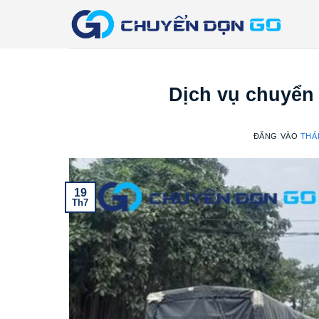
Bỏ
qua
nội
dung
Dịch vụ chuyển
ĐĂNG VÀO
THÁN
19
Th7