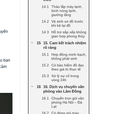
Tháo lắp máy lạnh,
bình nóng lạnh,
giường tầng
Vệ sinh sơ đồ trước
khi kê lại đồ
huyển
Hỗ trợ sắp xếp không
gian hợp phong thủy
15. Cam kết trách nhiệm
rõ ràng
Hợp đồng minh bạch,
không phát sinh
ếu bạn
Có bảo hiểm đồ đạc
 cảm
theo giá trị thực tế
Xử lý sự cố trong
vòng 24h
16. Dịch vụ chuyển văn
phòng vào Lâm Đồng
Chuyển trọn gói văn
phòng Hà Nội – Đà
Lạt
Có đóng gói máy