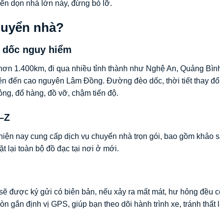
yến dọn nhà lớn này, đừng bỏ lỡ.
chuyển nhà?
o dốc nguy hiểm
ơn 1.400km, đi qua nhiều tỉnh thành như Nghệ An, Quảng Bìn
n đến cao nguyên Lâm Đồng. Đường đèo dốc, thời tiết thay đổi
hỏng, đổ hàng, đồ vỡ, chậm tiến độ.
–Z
hiện nay cung cấp dịch vụ chuyển nhà trọn gói, bao gồm khảo sá
t lại toàn bộ đồ đạc tại nơi ở mới.
 sẽ được ký gửi có biên bản, nếu xảy ra mất mát, hư hỏng đều 
òn gắn định vị GPS, giúp bạn theo dõi hành trình xe, tránh thất 