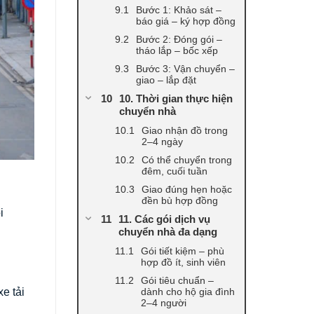
Bước 1: Khảo sát –
báo giá – ký hợp đồng
Bước 2: Đóng gói –
tháo lắp – bốc xếp
Bước 3: Vận chuyển –
giao – lắp đặt
10. Thời gian thực hiện
chuyển nhà
Giao nhận đồ trong
2–4 ngày
Có thể chuyển trong
đêm, cuối tuần
Giao đúng hẹn hoặc
đền bù hợp đồng
i
11. Các gói dịch vụ
chuyển nhà đa dạng
Gói tiết kiệm – phù
hợp đồ ít, sinh viên
Gói tiêu chuẩn –
dành cho hộ gia đình
e tải
2–4 người